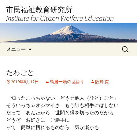
コ
市民福祉教育研究所
ン
Institute for Citizen Welfare Education
テ
ン
ツ
へ
検
ス
メニュー
索:
キ
ッ
プ
たわごと
2019年8月12日
鳥居一頼の世語り
阪野 貢
「知ったこっちゃない どうせ他人（ひと）ごと」
そういっちゃオシマイさ もう誰も相手にはしない
だって あんたから 世間と縁を切ったのだから
どうぞ お好きに ご勝手に
って 簡単に切れるものなら 気が楽かも