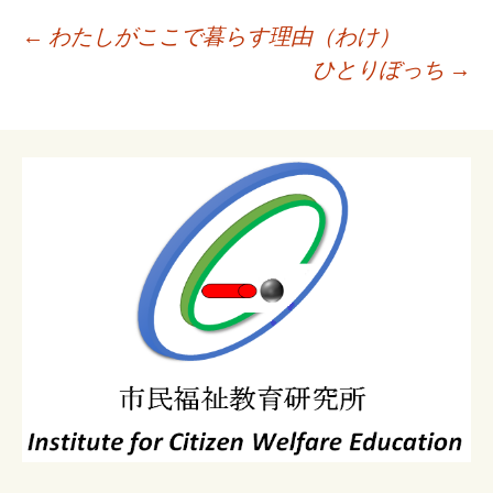
投
←
わたしがここで暮らす理由（わけ）
稿
ひとりぼっち
→
ナ
ビ
ゲ
ー
シ
ョ
ン