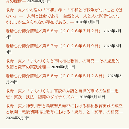
育の虚構―
2026年8月1日
阪野 貢／中村哲の「平和」考：「平和とは戦争がないことでは
ない」 ―「人間とは命であり、自然と人、人と人の関係性のな
かにしか生きられない存在である」―
2026年7月8日
老爺心お節介情報／第８８号（２０２６年７月２日）
2026年7月
2日
老爺心お節介情報／第８７号（２０２６年６月９日）
2026年6月
9日
阪野 貢／「まちづくりと市民福祉教育」の研究 ―その思想的
系譜と変革の実践原理―
2026年6月1日
老爺心お節介情報／第８６号（２０２６年５月２８日）
2026年5
月28日
阪野 貢／「まちづくり」言説の系譜と自律的市民の位相―思
想・実践・技法・認識のダイナミズム―
2026年5月18日
阪野 貢／神奈川県と鳥取県八頭郡における福祉教育実践の成立
と展開―戦後初期福祉教育における「統治」と「変革」の相克―
2026年5月7日