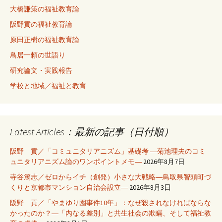
大橋謙策の福祉教育論
阪野貢の福祉教育論
原田正樹の福祉教育論
鳥居一頼の世語り
研究論文・実践報告
学校と地域／福祉と教育
Latest Articles：最新の記事（日付順）
阪野 貢／「コミュニタリアニズム」基礎考 ―菊池理夫のコミ
ュニタリアニズム論のワンポイントメモ―
2026年8月7日
寺谷篤志／ゼロからイチ（創発）小さな大戦略―鳥取県智頭町づ
くりと京都市マンション自治会設立―
2026年8月3日
阪野 貢／「やまゆり園事件10年」：なぜ殺されなければならな
かったのか？―「内なる差別」と共生社会の欺瞞、そして福祉教