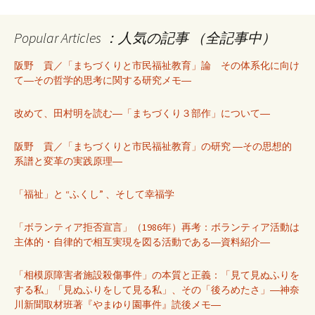
Popular Articles ：人気の記事 （全記事中）
阪野 貢／「まちづくりと市民福祉教育」論 その体系化に向け
て―その哲学的思考に関する研究メモ―
改めて、田村明を読む―「まちづくり３部作」について―
阪野 貢／「まちづくりと市民福祉教育」の研究 ―その思想的
系譜と変革の実践原理―
「福祉」と “ふくし” 、そして幸福学
「ボランティア拒否宣言」（1986年）再考：ボランティア活動は
主体的・自律的で相互実現を図る活動である―資料紹介―
「相模原障害者施設殺傷事件」の本質と正義：「見て見ぬふりを
する私」「見ぬふりをして見る私」、その「後ろめたさ」―神奈
川新聞取材班著『やまゆり園事件』読後メモ―