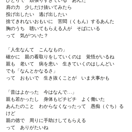
ひとりで 頑張りすぎている あんた
肩の力 少しだけ抜いてみたら
投げ出したい 逃げ出したい
捨てきれないおもいに 苦悶（くもん）するあんた
胸のうち 聴いてもらえる人が そばにいる
って 気がついた？
「人生なんて こんなもの」
確かに 親の看取りをしていくのは 覚悟がいるね
親も 老いて 病を患い 生きていくのはしんどい
でも「なんとかなるさ」
って おもいで 生き抜くことが いま大事かも
「昔はよかった 今はなんで…」
親も若かったし 身体もピチピチ よく働いた
あんたのこと わからなくなったって 愚痴（ぐち）る
けど
親の徳で 周りに手助けしてもらえる
って ありがたいね