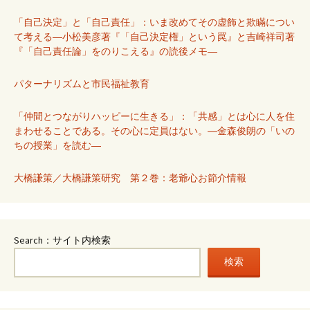
「自己決定」と「自己責任」：いま改めてその虚飾と欺瞞につい
て考える―小松美彦著『「自己決定権」という罠』と吉崎祥司著
『「自己責任論」をのりこえる』の読後メモ―
パターナリズムと市民福祉教育
「仲間とつながりハッピーに生きる」：「共感」とは心に人を住
まわせることである。その心に定員はない。―金森俊朗の「いの
ちの授業」を読む―
大橋謙策／大橋謙策研究 第２巻：老爺心お節介情報
Search：サイト内検索
検索