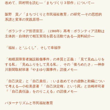
改めて、田村明を読む―「まちづくり３部作」について―
阪野 貢／「まちづくりと市民福祉教育」の研究 ―その思想的
系譜と変革の実践原理―
「ボランティア拒否宣言」（1986年）再考：ボランティア活動は
主体的・自律的で相互実現を図る活動である―資料紹介―
「福祉」と “ふくし” 、そして幸福学
「相模原障害者施設殺傷事件」の本質と正義：「見て見ぬふりを
する私」「見ぬふりをして見る私」、その「後ろめたさ」―神奈
川新聞取材班著『やまゆり園事件』読後メモ―
「自己決定」と「自己責任」：いま改めてその虚飾と欺瞞につい
て考える―小松美彦著『「自己決定権」という罠』と吉崎祥司著
『「自己責任論」をのりこえる』の読後メモ―
パターナリズムと市民福祉教育