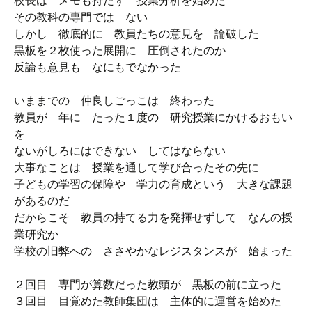
校長は メモも持たず 授業分析を始めた
その教科の専門では ない
しかし 徹底的に 教員たちの意見を 論破した
黒板を２枚使った展開に 圧倒されたのか
反論も意見も なにもでなかった
いままでの 仲良しごっこは 終わった
教員が 年に たった１度の 研究授業にかけるおもい
を
ないがしろにはできない してはならない
大事なことは 授業を通して学び合ったその先に
子どもの学習の保障や 学力の育成という 大きな課題
があるのだ
だからこそ 教員の持てる力を発揮せずして なんの授
業研究か
学校の旧弊への ささやかなレジスタンスが 始まった
２回目 専門が算数だった教頭が 黒板の前に立った
３回目 目覚めた教師集団は 主体的に運営を始めた