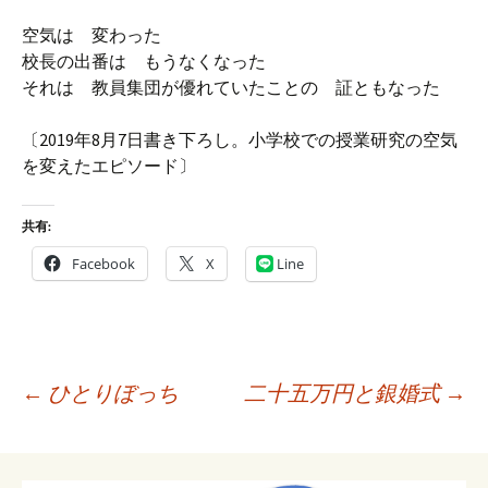
空気は 変わった
校長の出番は もうなくなった
それは 教員集団が優れていたことの 証ともなった
〔2019年8月7日書き下ろし。小学校での授業研究の空気
を変えたエピソード〕
共有:
Facebook
X
Line
投
←
ひとりぼっち
二十五万円と銀婚式
→
稿
ナ
ビ