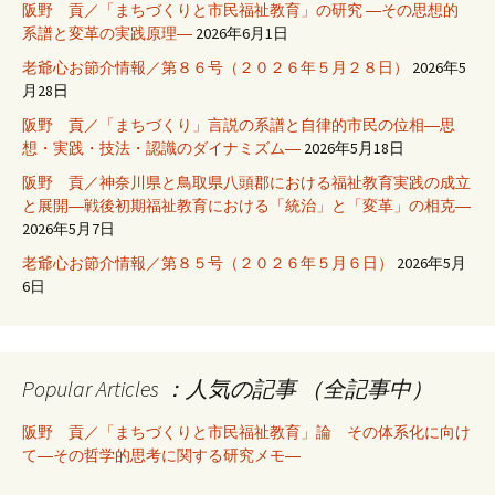
阪野 貢／「まちづくりと市民福祉教育」の研究 ―その思想的
系譜と変革の実践原理―
2026年6月1日
老爺心お節介情報／第８６号（２０２６年５月２８日）
2026年5
月28日
阪野 貢／「まちづくり」言説の系譜と自律的市民の位相―思
想・実践・技法・認識のダイナミズム―
2026年5月18日
阪野 貢／神奈川県と鳥取県八頭郡における福祉教育実践の成立
と展開―戦後初期福祉教育における「統治」と「変革」の相克―
2026年5月7日
老爺心お節介情報／第８５号（２０２６年５月６日）
2026年5月
6日
Popular Articles ：人気の記事 （全記事中）
阪野 貢／「まちづくりと市民福祉教育」論 その体系化に向け
て―その哲学的思考に関する研究メモ―