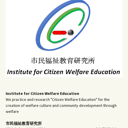
ゲ
ー
シ
ョ
ン
Institute for Citizen Welfare Education
We practice and research "Citizen Welfare Education" for the
creation of welfare culture and community development through
welfare
市民福祉教育研究所