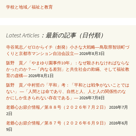
学校と地域／福祉と教育
Latest Articles：最新の記事（日付順）
寺谷篤志／ゼロからイチ（創発）小さな大戦略―鳥取県智頭町づ
くりと京都市マンション自治会設立―
2026年8月3日
阪野 貢／「やまゆり園事件10年」：なぜ殺されなければならな
かったのか？―「内なる差別」と共生社会の欺瞞、そして福祉教
育の虚構―
2026年8月1日
阪野 貢／中村哲の「平和」考：「平和とは戦争がないことでは
ない」 ―「人間とは命であり、自然と人、人と人の関係性のな
かにしか生きられない存在である」―
2026年7月8日
老爺心お節介情報／第８８号（２０２６年７月２日）
2026年7月
2日
老爺心お節介情報／第８７号（２０２６年６月９日）
2026年6月
9日