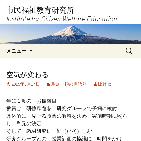
コ
市民福祉教育研究所
ン
Institute for Citizen Welfare Education
テ
ン
ツ
へ
検
ス
メニュー
索:
キ
ッ
プ
空気が変わる
2019年8月14日
鳥居一頼の世語り
阪野 貢
年に１度の お披露目
教員は 研修課題を 研究グループで子細に検討
具体的に 見せる授業の教科を決め 実施時期に照ら
し 単元の決定
そして 教材研究に 勤（いそ）しむ
研究グループとの 授業計画の協議に 時間をかけ