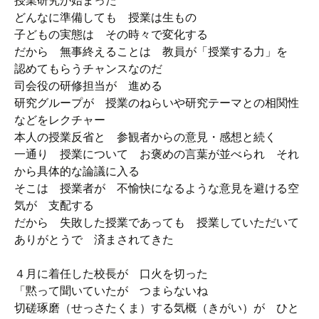
授業研究が始まった
どんなに準備しても 授業は生もの
子どもの実態は その時々で変化する
だから 無事終えることは 教員が「授業する力」を
認めてもらうチャンスなのだ
司会役の研修担当が 進める
研究グループが 授業のねらいや研究テーマとの相関性
などをレクチャー
本人の授業反省と 参観者からの意見・感想と続く
一通り 授業について お褒めの言葉が並べられ それ
から具体的な論議に入る
そこは 授業者が 不愉快になるような意見を避ける空
気が 支配する
だから 失敗した授業であっても 授業していただいて
ありがとうで 済まされてきた
４月に着任した校長が 口火を切った
「黙って聞いていたが つまらないね
切磋琢磨（せっさたくま）する気概（きがい）が ひと