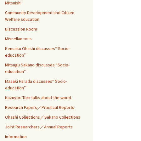
Mitsuishi
Community Development and Citizen
Welfare Education
Discussion Room
Miscellaneous
Kensaku Ohashi discusses“ Socio-
education”
Mitsugu Sakano discusses “Socio-
education”
Masaki Harada discusses“ Socio-
education”
Kazuyori Torii talks about the world
Research Papers／Practical Reports
Ohashi Collections／Sakano Collections
Joint Researchers／Annual Reports
Information