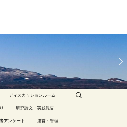
検
ディスカッションルーム
索:
り
アーカイブ（１）
研究論文・実践報告
記事（1）～
）
者アンケート
アーカイブ（１）
運営・管理
アーカイブ（２）
研究論文