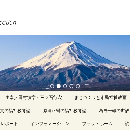
ucation
主宰／田村禎章・三ツ石行宏
まちづくりと市民福祉教育
貢の福祉教育論
原田正樹の福祉教育論
アーカイブ（１）
鳥居一頼の世語
記事（1）～
間レポート
カイブ（１）
インフォメーション
アーカイブ（１）
プラットホーム
アーカイブ（１
読
著書
アーカイブ（２）
「心守る詩」