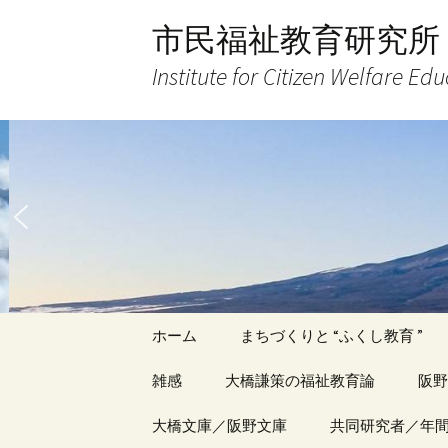
コ
市民福祉教育研究所
ン
テ
Institute for Citizen Welfare Ed
ン
ツ
へ
ス
キ
ッ
プ
ホーム
まちづくりと “ふくし教育 ”
雑感
大橋謙策の福祉教育論
阪野
アーカイブ（１）
大橋文庫／阪野文庫
アーカイブ（１）
共同研究者／年
アー
記事（1）～
著書
著書