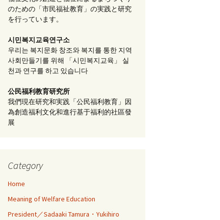
のための「市民福祉教育」の実践と研究
を行っています。
시민복지교육연구소
우리는 복지문화 창조와 복지를 통한 지역
사회만들기를 위해 「시민복지교육」 실
천과 연구를 하고 있습니다
公民福利教育
研究所
我們現在研究和実践「公民福利教育」因
為創造福利文化和進行基于福利的社區發
展
Category
Home
Meaning of Welfare Education
President／Sadaaki Tamura・Yukihiro