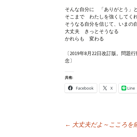
そんな自分に 「ありがとう」
そこまで わたしを強くしてく
そうなる自分を信じて、いまの
大丈夫 きっとそうなる
かれらも 変わる
〔2019年8月22日改訂版。問
念〕
共有:
Facebook
X
Line
投
←
大丈夫だよ～こころを
稿