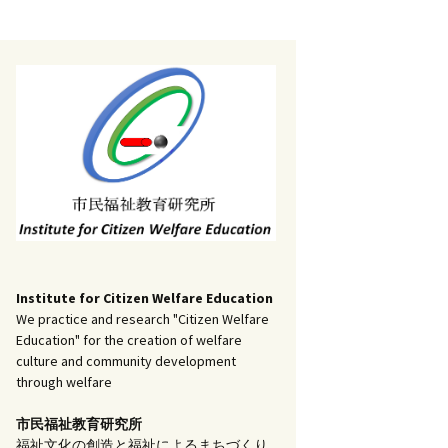
記事（51）～
）
アーカイブ（２）
1
アーカイブ（３）
研究ノート
記事（101）～
）
アーカイブ（３）
1
アーカイブ（４）
調査報告
記事（151）～
）
アーカイブ（４）
1
アーカイブ（５）
実践報告
記事（201）～
）
アーカイブ（５）
5
コラム
Institute for Citizen Welfare Education
We practice and research "Citizen Welfare
Education" for the creation of welfare
culture and community development
through welfare
市民福祉教育研究所
福祉文化の創造と福祉によるまちづくり