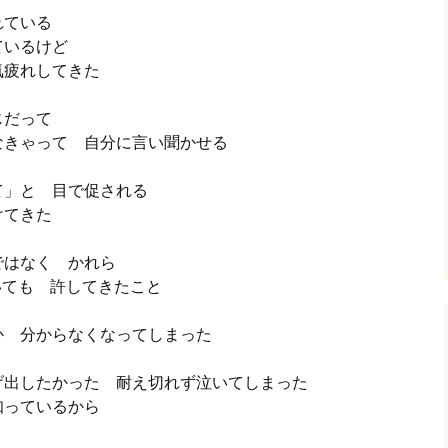
れている
ているけど
気疲れしてきた
同じだって
なきゃって 自分に言い聞かせる
て」と 目で促される
けてきた
ではなく かれら
いても 許してきたこと
か 分からなくなってしまった
げ出したかった 耐え切れず泣いてしまった
知っているから