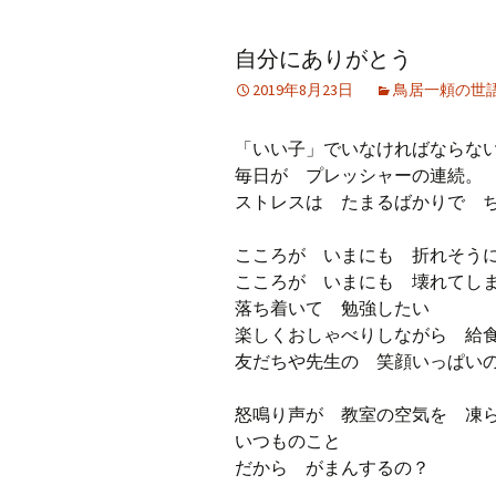
アーカイブ（２）
アーカイブ（２）
アー
自分にありがとう
記事（51）～
論文
ブッ
2019年8月23日
鳥居一頼の世
アーカイブ（３）
アーカイブ（３）
アー
記事（101）～
老爺心お節介情報
論文
「いい子」でいなければならな
アーカイブ（４）
毎日が プレッシャーの連続。
アーカイブ（４）
アー
記事（151）～
講演録
社会
ストレスは たまるばかりで 
アーカイブ（５）
アーカイブ（５）
アー
こころが いまにも 折れそう
記事（201）～
四国遍路紀行文
研究
こころが いまにも 壊れてし
落ち着いて 勉強したい
楽しくおしゃべりしながら 給
友だちや先生の 笑顔いっぱい
怒鳴り声が 教室の空気を 凍
いつものこと
だから がまんするの？