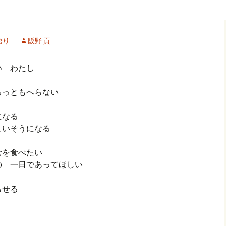
記事（51）～
カイブ（２）
アーカイブ（２）
アーカイブ（２
クレット
学位論文
アーカイブ（３）
2019/07/17～12/3
記事（101）～
語り
阪野 貢
カイブ（３）
アーカイブ（３）
アーカイブ（３
論文
アーカイブ（４）
2020/01/01～12/3
記事（151）～
い わたし
カイブ（４）
アーカイブ（４）
アーカイブ（４
福祉セミナー
講演録
アーカイブ（５）
2021/01/01～12/3
ちっともへらない
記事（201）～
カイブ（５）
アーカイブ（５）
アーカイブ（５
になる
業績
その他
2022/01/01～03/1
まいそうになる
食を食べたい
の 一日であってほしい
らせる