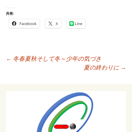
共有:
Facebook
X
Line
投
←
冬春夏秋そして冬～少年の気づき
稿
夏の終わりに
→
ナ
ビ
ゲ
ー
シ
ョ
ン