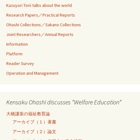
Kazuyori Torii talks about the world
Research Papers／Practical Reports
Ohashi Collections／Sakano Collections
Joint Researchers／Annual Reports
Information
Platform
Reader Survey
Operation and Management
Kensaku Ohashi discusses “Welfare Education”
大橋謙策の福祉教育論
アーカイブ（１）著書
アーカイブ（２）論文