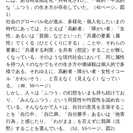
な「ふつう」の生き方が存在していた。（41ページ。図
1）
社会のグローバル化が進み、多様化・個人化したいまの
時代にあっては、たとえば「高齢者」「障がい者」「女
性」あるいは「貧困」などといった「共通の要素（属
性）でくくる（ひとくくりにする）」ことや、それらの
要素に「共通する利害」を共有（想定）することが難し
くなっている。そのような現代社会において、同じ属性
を持つ人々のなかでもその生き方や価値観は個人的で多
様である。それゆえに、高齢者・障がい者・女性イコー
ル「かわいそう」、と言えなく（見えなく）なってい
る。（48、50ページ）
しかし、人々は「ふつう」の幻想をいまも持ち続けてお
り、「みんなふつう」という同質性や均質性を認め合っ
ている。そんななかで人々は、自分の意見を主張するこ
とを「自己中」「自己満」「自分勝手」あるいは「他害
行為」と感じたり、「わがまま」を言えずに我満（沈
黙）することを選んでいる。（52、53ページ。図2）