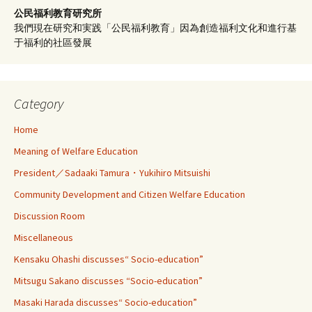
公民福利教育
研究所
我們現在研究和実践「公民福利教育」因為創造福利文化和進行基
于福利的社區發展
Category
Home
Meaning of Welfare Education
President／Sadaaki Tamura・Yukihiro Mitsuishi
Community Development and Citizen Welfare Education
Discussion Room
Miscellaneous
Kensaku Ohashi discusses“ Socio-education”
Mitsugu Sakano discusses “Socio-education”
Masaki Harada discusses“ Socio-education”