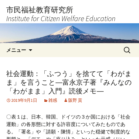
コ
市民福祉教育研究所
ン
Institute for Citizen Welfare Education
テ
ン
ツ
へ
検
ス
メニュー
索:
キ
ッ
プ
社会運動：「ふつう」を捨てて「わがま
ま」を言うこと―富永京子著『みんなの
「わがまま」入門』読後メモ―
2019年9月1日
雑感
阪野 貢
〇表１は、日本、韓国、ドイツの３か国における「社会
運動」の各形態に対する許容度についてみたものであ
る。「署名」や「請願・陳情」といった穏健で制度的な