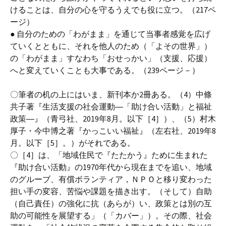
けることは、自分の心を守るうえでも役に立つ。（217ペ
ージ）
● 自分のための「わがまま」を通じて当事者感覚を広げ
ていくとともに、それを他人のため（「よその世界」）
の「わがまま」すなわち「おせっかい」（支援、応援）
へと変えていくことも大事である。（239ページ－）
〇筆者の机の上にはいま、新刊本か2冊ある。（4）中條
共子著『生活支援の社会運動―「助け合い活動」と福祉
政策―』（青弓社、2019年8月。以下［4］）、（5）村木
厚子・今中博之著『かっこいい福祉』（左右社、2019年8
月。以下［5］。）がそれである。
〇［4］は、「地域住民で『たたかう』ために生まれた
『助け合い活動』の1970年代から現在までを追い、地域
のグルーブ、有償ボランティア，ＮＰＯと移り変わった
担い手の変容、苦悩や課題を描き出す。（そして）自助
（自己責任）の強化に抗（あらが）い、政策とは別の互
助の可能性を展望する」（「カバー」）。その際、社会