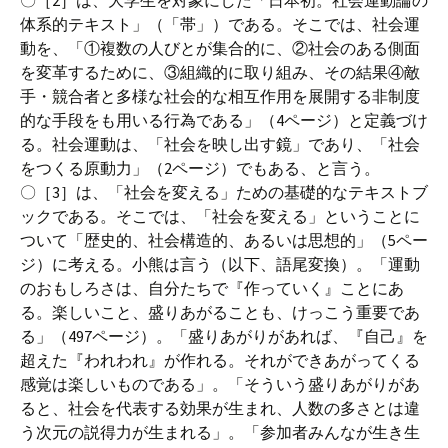
体系的テキスト」（「帯」）である。そこでは、社会運
動を、「①複数の人びとが集合的に、②社会のある側面
を変革するために、③組織的に取り組み、その結果④敵
手・競合者と多様な社会的な相互作用を展開する非制度
的な手段をも用いる行為である」（4ページ）と定義づけ
る。社会運動は、「社会を映し出す鏡」であり、「社会
をつくる原動力」（2ページ）でもある、と言う。
〇［3］は、「社会を変える」ための基礎的なテキストブ
ックである。そこでは、「社会を変える」ということに
ついて「歴史的、社会構造的、あるいは思想的」（5ペー
ジ）に考える。小熊は言う（以下、語尾変換）。「運動
のおもしろさは、自分たちで『作っていく』ことにあ
る。楽しいこと、盛りあがることも、けっこう重要であ
る」（497ページ）。「盛りあがりがあれば、『自己』を
超えた『われわれ』が作れる。それができあがってくる
感覚は楽しいものである」。「そういう盛りあがりがあ
ると、社会を代表する効果が生まれ、人数の多さとは違
う次元の説得力が生まれる」。「参加者みんなが生き生