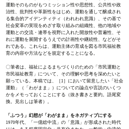
運動そのものがもつミッション性や思想性、公共性や政
治性、批判性や革新性をはじめ、運動を通して醸成され
る集合的アイデンティティ（われわれ意識）、その基で
社会変革の実現をめざす取り組みの組織性、他の地域や
運動との交流・連帯を視野に入れた開放性や普遍性、そ
れに運動を展開するうえでの計画性や継続性、などがそ
れである。これらは、運動主体の育成を図る市民福祉教
育の内容や方法などを規定することになる。
〇筆者は、福祉によるまちづくりのための「市民運動と
市民福祉教育」について、その理解や思考を深めたいと
願っている。本稿では、［1］において留意したい「社会
運動」（「わがまま」）についての論点や言説のいくつ
かをメモっておくことにする（抜き書きと要約。語尾変
換。見出しは筆者）。
「ふつう」幻想が「わがまま」をネガティブにする
1970年代、「一億総中流」の「意識」が形成された時代
には、ある程度固定化・共有化された、一般的・中流的