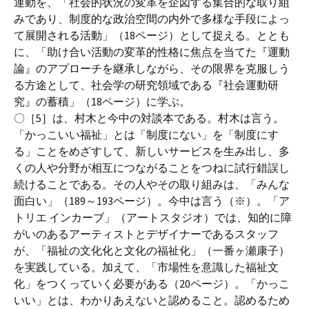
運動を、「社会的状況の変革を企図する集合的な取り組
みであり、制度的な政治空間の内外で多様な手段によっ
て展開される活動」（18ページ）として捉える。ととも
に、「助け合い活動の変革的性格に焦点を当てた『運動
論』のアプローチを継承しながら、その限界を克服しう
る方途として、社会学の研究領域である『社会運動研
究』の蓄積」（18ページ）に学ぶ。
〇［5］は、村木と今中の対談本である。村木は言う。
「かっこいい福祉」とは「制度にない」を「制度にす
る」ことをめざすして、新しいサービスを生み出し、多
くの人や分野が相互につながることをつねに試行錯誤し
続けることである。その人やその取り組みは、「みんな
面白い」（189～193ページ）。今中は言う（※）。「ア
トリエ インカーブ」（アートスタジオ）では、知的に障
がいのあるアーティストとデザイナーであるスタッフ
が、「福祉の文化化と文化の福祉化」（一番ヶ瀬康子）
を実践している。加えて、「市場性を意識した福祉文
化」をつくっていく必要がある（20ページ）。「かっこ
いい」とは、わかりあえないと認めること。認めるため