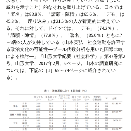
形態と、「デモ」や「座り込み」といった示威（じい。
威力を示すこと）的なそれを取り上げている。日本では
「署名」は83.8％、「請願・陳情」は65.6％、「デモ」は
45.3％、「座り込み」は21.5％の人が肯定的に考えてい
る。それに対して、ドイツでは、「デモ」（74.2％）、
「請願・陳情」（77.9％）、「署名」（85.0％）ともに7
～8割の人が支持している（山本英弘「社会運動を許容す
る政治文化の可能性―ブール代数分析を用いた国際比較
による検討―」『山形大学紀要（社会科学）』第47巻第2
号、山形大学、2017年2月、6ページ。山本の調査研究に
ついては、下記の［1］68～74ページに紹介されてい
る）。