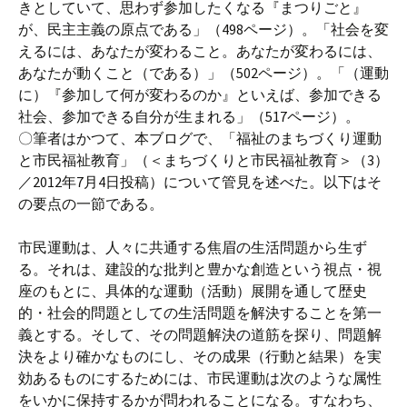
きとしていて、思わず参加したくなる『まつりごと』
が、民主主義の原点である」（498ページ）。「社会を変
えるには、あなたが変わること。あなたが変わるには、
あなたが動くこと（である）」（502ページ）。「（運動
に）『参加して何が変わるのか』といえば、参加できる
社会、参加できる自分が生まれる」（517ページ）。
〇筆者はかつて、本ブログで、「福祉のまちづくり運動
と市民福祉教育」（＜まちづくりと市民福祉教育＞（3）
／2012年7月4日投稿）について管見を述べた。以下はそ
の要点の一節である。
市民運動は、人々に共通する焦眉の生活問題から生ず
る。それは、建設的な批判と豊かな創造という視点・視
座のもとに、具体的な運動（活動）展開を通して歴史
的・社会的問題としての生活問題を解決することを第一
義とする。そして、その問題解決の道筋を探り、問題解
決をより確かなものにし、その成果（行動と結果）を実
効あるものにするためには、市民運動は次のような属性
をいかに保持するかが問われることになる。すなわち、