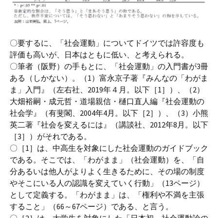
〇要するに、「社会運動」についてドイツでは許容度も
評価も高いが、日本はともに低い、と考えられる。
〇筆者（阪野）の手もとに、「社会運動」の入門書が3冊
ある（しかない）。（1）富永京子著『みんなの「わがま
ま」入門』（左右社、2019年４月。以下［1］）、（2）
大畑裕嗣・成元哲・道場親信・樋口直人編『社会運動の
社会学』（有斐閣、2004年4月。以下［2］）、（3）小熊
英二著『社会を変えるには』（講談社、2012年8月。以下
［3］）がそれである。
〇［1］は、中高生を対象にした社会運動のガイドブック
である。そこでは、「わがまま」（社会運動）を、「自
分あるいは他人がよりよく生きるために、その場の制度
やそこにいる人の認識を変えていく行動」（13ページ）
として定義する。「わがまま」は、「権利や不満を主張
すること」（66～67ページ）である、と言う。
〇［2］は、大学生を対象にした「日本初。社会運動論の