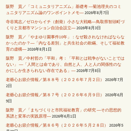
阪野 貢／「コミュニタリアニズム」基礎考 ―菊池理夫のコミ
ュニタリアニズム論のワンポイントメモ―
2026年8月7日
寺谷篤志／ゼロからイチ（創発）小さな大戦略―鳥取県智頭町づ
くりと京都市マンション自治会設立―
2026年8月3日
阪野 貢／「やまゆり園事件10年」：なぜ殺されなければならな
かったのか？―「内なる差別」と共生社会の欺瞞、そして福祉教
育の虚構―
2026年8月1日
阪野 貢／中村哲の「平和」考：「平和とは戦争がないことでは
ない」 ―「人間とは命であり、自然と人、人と人の関係性のな
かにしか生きられない存在である」―
2026年7月8日
老爺心お節介情報／第８８号（２０２６年７月２日）
2026年7月
2日
老爺心お節介情報／第８７号（２０２６年６月９日）
2026年6月
9日
阪野 貢／「まちづくりと市民福祉教育」の研究 ―その思想的
系譜と変革の実践原理―
2026年6月1日
老爺心お節介情報／第８６号（２０２６年５月２８日）
2026年5