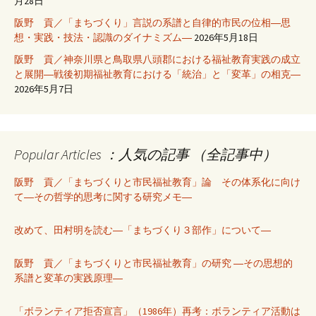
月28日
阪野 貢／「まちづくり」言説の系譜と自律的市民の位相―思
想・実践・技法・認識のダイナミズム―
2026年5月18日
阪野 貢／神奈川県と鳥取県八頭郡における福祉教育実践の成立
と展開―戦後初期福祉教育における「統治」と「変革」の相克―
2026年5月7日
Popular Articles ：人気の記事 （全記事中）
阪野 貢／「まちづくりと市民福祉教育」論 その体系化に向け
て―その哲学的思考に関する研究メモ―
改めて、田村明を読む―「まちづくり３部作」について―
阪野 貢／「まちづくりと市民福祉教育」の研究 ―その思想的
系譜と変革の実践原理―
「ボランティア拒否宣言」（1986年）再考：ボランティア活動は