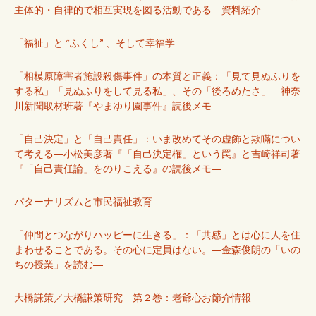
主体的・自律的で相互実現を図る活動である―資料紹介―
「福祉」と “ふくし” 、そして幸福学
「相模原障害者施設殺傷事件」の本質と正義：「見て見ぬふりを
する私」「見ぬふりをして見る私」、その「後ろめたさ」―神奈
川新聞取材班著『やまゆり園事件』読後メモ―
「自己決定」と「自己責任」：いま改めてその虚飾と欺瞞につい
て考える―小松美彦著『「自己決定権」という罠』と吉崎祥司著
『「自己責任論」をのりこえる』の読後メモ―
パターナリズムと市民福祉教育
「仲間とつながりハッピーに生きる」：「共感」とは心に人を住
まわせることである。その心に定員はない。―金森俊朗の「いの
ちの授業」を読む―
大橋謙策／大橋謙策研究 第２巻：老爺心お節介情報