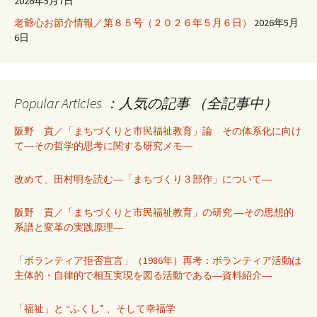
2026年5月7日
老爺心お節介情報／第８５号（２０２６年５月６日）
2026年5月
6日
Popular Articles ：人気の記事 （全記事中）
阪野 貢／「まちづくりと市民福祉教育」論 その体系化に向け
て―その哲学的思考に関する研究メモ―
改めて、田村明を読む―「まちづくり３部作」について―
阪野 貢／「まちづくりと市民福祉教育」の研究 ―その思想的
系譜と変革の実践原理―
「ボランティア拒否宣言」（1986年）再考：ボランティア活動は
主体的・自律的で相互実現を図る活動である―資料紹介―
「福祉」と “ふくし” 、そして幸福学