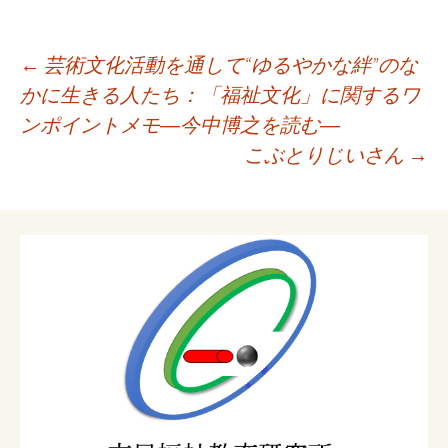
投
←
芸術文化活動を通して“ゆるやかな絆”のな
稿
かに生きる人たち：「福祉文化」に関するワ
ナ
ンポイントメモ―今中博之を読む―
ビ
こぶとりじいさん
→
ゲ
ー
シ
ョ
ン