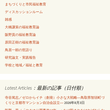
まちづくりと市民福祉教育
ディスカッションルーム
雑感
大橋謙策の福祉教育論
阪野貢の福祉教育論
原田正樹の福祉教育論
鳥居一頼の世語り
研究論文・実践報告
学校と地域／福祉と教育
Latest Articles：最新の記事（日付順）
寺谷篤志／ゼロからイチ（創発）小さな大戦略―鳥取県智頭町づ
くりと京都市マンション自治会設立―
2026年8月3日