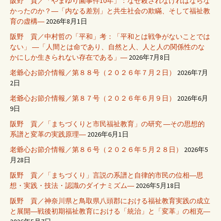
阪野 貢／「やまゆり園事件10年」：なぜ殺されなければならな
かったのか？―「内なる差別」と共生社会の欺瞞、そして福祉教
育の虚構―
2026年8月1日
阪野 貢／中村哲の「平和」考：「平和とは戦争がないことでは
ない」 ―「人間とは命であり、自然と人、人と人の関係性のな
かにしか生きられない存在である」―
2026年7月8日
老爺心お節介情報／第８８号（２０２６年７月２日）
2026年7月
2日
老爺心お節介情報／第８７号（２０２６年６月９日）
2026年6月
9日
阪野 貢／「まちづくりと市民福祉教育」の研究 ―その思想的
系譜と変革の実践原理―
2026年6月1日
老爺心お節介情報／第８６号（２０２６年５月２８日）
2026年5
月28日
阪野 貢／「まちづくり」言説の系譜と自律的市民の位相―思
想・実践・技法・認識のダイナミズム―
2026年5月18日
阪野 貢／神奈川県と鳥取県八頭郡における福祉教育実践の成立
と展開―戦後初期福祉教育における「統治」と「変革」の相克―