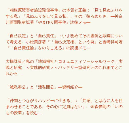
「相模原障害者施設殺傷事件」の本質と正義：「見て見ぬふりを
する私」「見ぬふりをして見る私」、その「後ろめたさ」―神奈
川新聞取材班著『やまゆり園事件』読後メモ―
「自己決定」と「自己責任」：いま改めてその虚飾と欺瞞につい
て考える―小松美彦著『「自己決定権」という罠』と吉崎祥司著
『「自己責任論」をのりこえる』の読後メモ―
大橋謙策／私の「地域福祉とコミュニティソーシャルワーク」実
践と研究―＜実践的研究＞＜バッテリー型研究＞のこれまでとこ
れから―
「滅私奉公」と「活私開公」―資料紹介―
「仲間とつながりハッピーに生きる」：「共感」とは心に人を住
まわせることである。その心に定員はない。―金森俊朗の「いの
ちの授業」を読む―