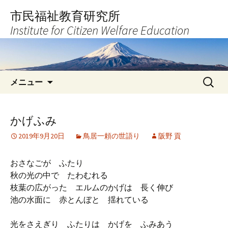
コ
市民福祉教育研究所
ン
Institute for Citizen Welfare Education
テ
ン
ツ
へ
検
ス
メニュー
索:
キ
ッ
プ
かげふみ
2019年9月20日
鳥居一頼の世語り
阪野 貢
おさなごが ふたり
秋の光の中で たわむれる
枝葉の広がった エルムのかげは 長く伸び
池の水面に 赤とんぼと 揺れている
光をさえぎり ふたりは かげを ふみあう