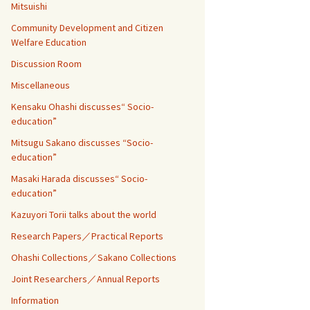
Mitsuishi
Community Development and Citizen
Welfare Education
Discussion Room
Miscellaneous
Kensaku Ohashi discusses“ Socio-
education”
Mitsugu Sakano discusses “Socio-
education”
Masaki Harada discusses“ Socio-
education”
Kazuyori Torii talks about the world
Research Papers／Practical Reports
Ohashi Collections／Sakano Collections
Joint Researchers／Annual Reports
Information