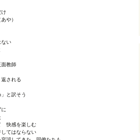
だけ
（あや）
はない
と
反面教師
り返される
め」と訳そう
きずに
た
て 快感を楽しむ
許してはならない
を容認してきた 同僚たちも