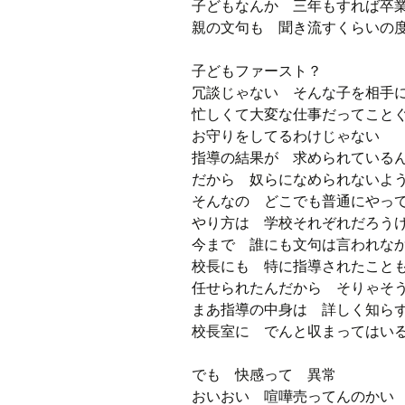
子どもなんか 三年もすれば卒
親の文句も 聞き流すくらいの
子どもファースト？
冗談じゃない そんな子を相手
忙しくて大変な仕事だってこと
お守りをしてるわけじゃない
指導の結果が 求められている
だから 奴らになめられないよ
そんなの どこでも普通にやっ
やり方は 学校それぞれだろ
今まで 誰にも文句は言われな
校長にも 特に指導されたこと
任せられたんだから そりゃそ
まあ指導の中身は 詳しく知ら
校長室に でんと収まってはい
でも 快感って 異常
おいおい 喧嘩売ってんのかい