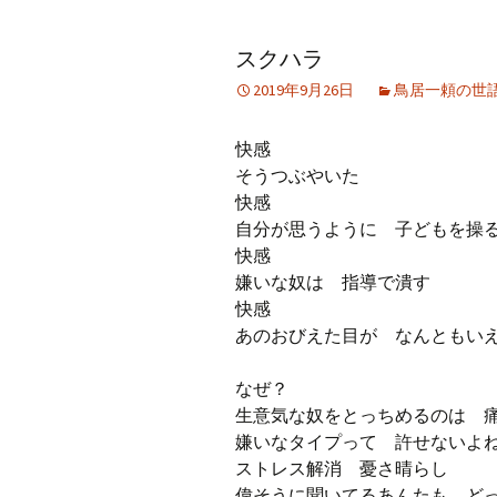
アーカイブ（２）
アーカイブ（２）
アー
スクハラ
記事（51）～
論文
ブッ
2019年9月26日
鳥居一頼の世
アーカイブ（３）
アーカイブ（３）
アー
記事（101）～
老爺心お節介情報
論文
快感
アーカイブ（４）
そうつぶやいた
アーカイブ（４）
アー
記事（151）～
講演録
社会
快感
自分が思うように 子どもを操
アーカイブ（５）
アーカイブ（５）
アー
快感
記事（201）～
四国遍路紀行文
研究
嫌いな奴は 指導で潰す
快感
あのおびえた目が なんともい
なぜ？
生意気な奴をとっちめるのは 
嫌いなタイプって 許せないよ
ストレス解消 憂さ晴らし
偉そうに聞いてるあんたも ど