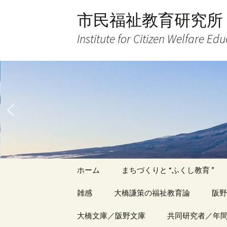
コ
市民福祉教育研究所
ン
テ
Institute for Citizen Welfare Ed
ン
ツ
へ
ス
キ
ッ
プ
ホーム
まちづくりと “ふくし教育 ”
雑感
大橋謙策の福祉教育論
阪野
アーカイブ（１）
大橋文庫／阪野文庫
アーカイブ（１）
共同研究者／年
アー
記事（1）～
著書
著書