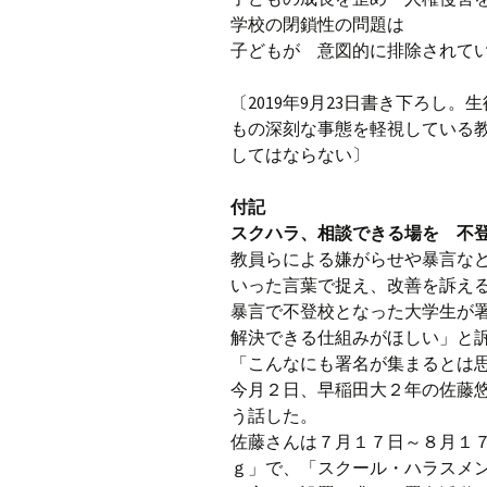
学校の閉鎖性の問題は
子どもが 意図的に排除されて
〔2019年9月23日書き下ろし
もの深刻な事態を軽視している
してはならない〕
付記
スクハラ、相談できる場を 不
教員らによる嫌がらせや暴言な
いった言葉で捉え、改善を訴え
暴言で不登校となった大学生が
解決できる仕組みがほしい」と
「こんなにも署名が集まるとは
今月２日、早稲田大２年の佐藤
う話した。
佐藤さんは７月１７日～８月１
ｇ」で、「スクール・ハラスメ