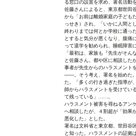
る窓口の設置を求め、署名活動
佐藤さんによると、東京都世田
から「お前は離婚家庭の子ども
っせき）され、「いかに人間と
終わりまでは何とか学校に通っ
とすると気分が悪くなり、腹痛
って退学を勧められ、睡眠障害
「最初は、家族も『先生がそん
と佐藤さん。都や区に相談した
事者が先生からのハラスメント
――。そう考え、署名を始めた
た。「多くの行き過ぎた指導が
師からハラスメントを受けてい
て残っている」……。
ハラスメント被害を尋ねるアン
へ相談したが、４割超が「効果
悪化した」とした。
署名は文科省と東京都、世田谷
と知った。ハラスメントの証拠