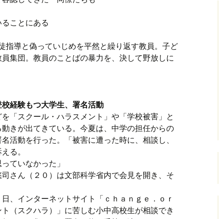
いることにある
。生徒指導と偽っていじめを平然と繰り返す教員。子ど
教員集団。教員のことばの暴力を、決して野放しに
登校経験もつ大学生、署名活動
どを「スクール・ハラスメント」や「学校被害」と
る動きが出てきている。今夏は、中学の担任からの
署名活動を行った。「被害に遭った時に、相談し、
訴える。
思っていなかった」
悠司さん（２０）は文部科学省内で会見を開き、そ
７日、インターネットサイト「ｃｈａｎｇｅ．ｏｒ
ント（スクハラ）」に苦しむ小中高校生が相談でき