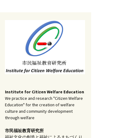
記事（51）～
）
アーカイブ（２）
1
アーカイブ（３）
研究ノート
記事（101）～
）
アーカイブ（３）
1
アーカイブ（４）
調査報告
記事（151）～
）
アーカイブ（４）
1
アーカイブ（５）
実践報告
記事（201）～
）
アーカイブ（５）
5
コラム
Institute for Citizen Welfare Education
We practice and research "Citizen Welfare
Education" for the creation of welfare
culture and community development
through welfare
市民福祉教育研究所
福祉文化の創造と福祉によるまちづくり