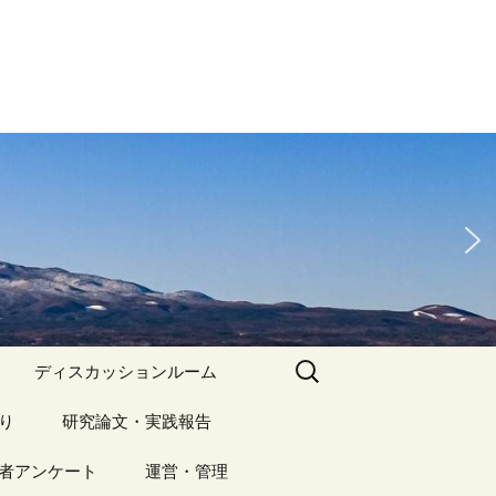
検
ディスカッションルーム
索:
り
アーカイブ（１）
研究論文・実践報告
記事（1）～
）
者アンケート
アーカイブ（１）
運営・管理
アーカイブ（２）
研究論文