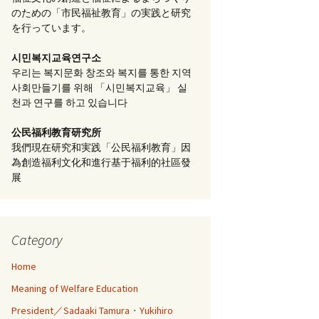
のための「市民福祉教育」の実践と研究
を行っています。
시민복지교육연구소
우리는 복지문화 창조와 복지를 통한 지역
사회만들기를 위해 「시민복지교육」 실
천과 연구를 하고 있습니다
公民福利教育
研究所
我們現在研究和実践「公民福利教育」因
為創造福利文化和進行基于福利的社區發
展
Category
Home
Meaning of Welfare Education
President／Sadaaki Tamura・Yukihiro