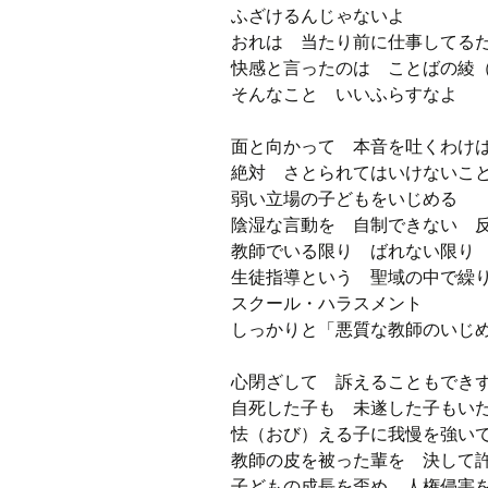
ふざけるんじゃないよ
おれは 当たり前に仕事してる
快感と言ったのは ことばの綾
そんなこと いいふらすなよ
面と向かって 本音を吐くわけ
絶対 さとられてはいけないこ
弱い立場の子どもをいじめる
陰湿な言動を 自制できない 
教師でいる限り ばれない限り
生徒指導という 聖域の中で繰
スクール・ハラスメント
しっかりと「悪質な教師のいじ
心閉ざして 訴えることもで
自死した子も 未遂した子もい
怯（おび）える子に我慢を強い
教師の皮を被った輩を 決して
子どもの成長を歪め 人権侵害