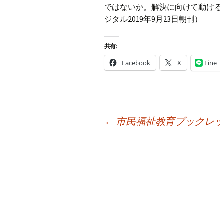
ではないか。解決に向けて動け
ジタル2019年9月23日朝刊）
共有:
Facebook
X
Line
投
←
市民福祉教育ブックレ
稿
ナ
ビ
ゲ
ー
シ
ョ