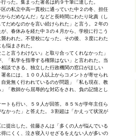
を行った。集まった署名は約９千筆に達した。
谷区の私立中高一貫校に通っていた中２の冬、担任
だからだめなんだ」などと長時間にわたり叱責（し
してだめなのかを言い続けられた」と言う。２年の
たが、春休みを経た中３の４月から、学校に行こう
に襲われた。不登校になった。その後、３度にわた
にも悩まされた。
なこと言うわけない』と取り合ってくれなかった」
が、「私学を指導する権限はない」と言われた。当
を相談できる、独立した行政機関の窓口がほしい
。署名には、１００人以上からコメントが寄せられ
、自覚無く行われているのが問題」「私も現在、教
る」「教師から屈辱的な対応をされ、負の記憶とし
ケートも行い、５９人が回答。８５％が学年主任ら
がなかった」と答えた。３割超は「かえって状況が
区に提出した。佐藤さんは「多くの人が悩んでいる
は得にくく、泣き寝入りせざるをえない人が多いの