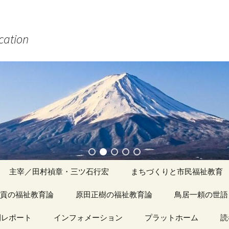
ucation
主宰／田村禎章・三ツ石行宏
まちづくりと市民福祉教育
貢の福祉教育論
原田正樹の福祉教育論
アーカイブ（１）
鳥居一頼の世語
記事（1）～
間レポート
カイブ（１）
インフォメーション
アーカイブ（１）
プラットホーム
アーカイブ（１
読
著書
アーカイブ（２）
「心守る詩」