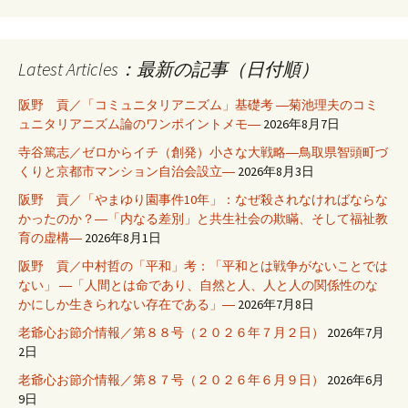
Latest Articles：最新の記事（日付順）
阪野 貢／「コミュニタリアニズム」基礎考 ―菊池理夫のコミ
ュニタリアニズム論のワンポイントメモ―
2026年8月7日
寺谷篤志／ゼロからイチ（創発）小さな大戦略―鳥取県智頭町づ
くりと京都市マンション自治会設立―
2026年8月3日
阪野 貢／「やまゆり園事件10年」：なぜ殺されなければならな
かったのか？―「内なる差別」と共生社会の欺瞞、そして福祉教
育の虚構―
2026年8月1日
阪野 貢／中村哲の「平和」考：「平和とは戦争がないことでは
ない」 ―「人間とは命であり、自然と人、人と人の関係性のな
かにしか生きられない存在である」―
2026年7月8日
老爺心お節介情報／第８８号（２０２６年７月２日）
2026年7月
2日
老爺心お節介情報／第８７号（２０２６年６月９日）
2026年6月
9日