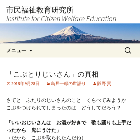
コ
市民福祉教育研究所
ン
Institute for Citizen Welfare Education
テ
ン
ツ
へ
検
ス
メニュー
索:
キ
ッ
プ
「こぶとりじいさん」の真相
2019年9月28日
鳥居一頼の世語り
阪野 貢
さてと ふたりのじいさんのこと くらべてみようか
こぶをつけられてしまったのは どうしてだろう？
「いいおじいさんは お酒が好きで 歌も踊りも上手だ
ったから 鬼にうけた」
（だから こぶを取られたんだね）