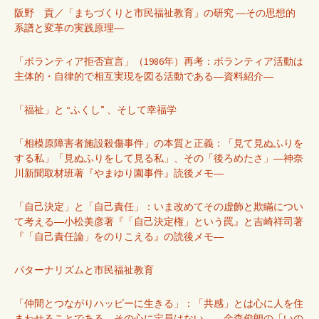
阪野 貢／「まちづくりと市民福祉教育」の研究 ―その思想的
系譜と変革の実践原理―
「ボランティア拒否宣言」（1986年）再考：ボランティア活動は
主体的・自律的で相互実現を図る活動である―資料紹介―
「福祉」と “ふくし” 、そして幸福学
「相模原障害者施設殺傷事件」の本質と正義：「見て見ぬふりを
する私」「見ぬふりをして見る私」、その「後ろめたさ」―神奈
川新聞取材班著『やまゆり園事件』読後メモ―
「自己決定」と「自己責任」：いま改めてその虚飾と欺瞞につい
て考える―小松美彦著『「自己決定権」という罠』と吉崎祥司著
『「自己責任論」をのりこえる』の読後メモ―
パターナリズムと市民福祉教育
「仲間とつながりハッピーに生きる」：「共感」とは心に人を住
まわせることである。その心に定員はない。―金森俊朗の「いの