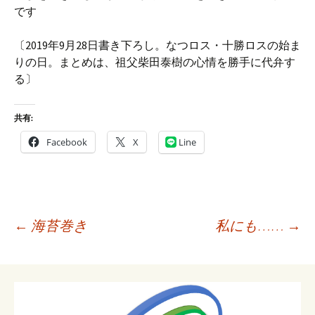
です
〔2019年9月28日書き下ろし。なつロス・十勝ロスの始ま
りの日。まとめは、祖父柴田泰樹の心情を勝手に代弁す
る〕
共有:
Facebook
X
Line
投
←
海苔巻き
私にも……
→
稿
ナ
ビ
ゲ