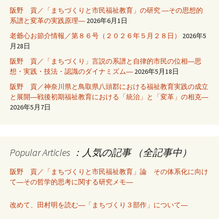
阪野 貢／「まちづくりと市民福祉教育」の研究 ―その思想的
系譜と変革の実践原理―
2026年6月1日
老爺心お節介情報／第８６号（２０２６年５月２８日）
2026年5
月28日
阪野 貢／「まちづくり」言説の系譜と自律的市民の位相―思
想・実践・技法・認識のダイナミズム―
2026年5月18日
阪野 貢／神奈川県と鳥取県八頭郡における福祉教育実践の成立
と展開―戦後初期福祉教育における「統治」と「変革」の相克―
2026年5月7日
Popular Articles ：人気の記事 （全記事中）
阪野 貢／「まちづくりと市民福祉教育」論 その体系化に向け
て―その哲学的思考に関する研究メモ―
改めて、田村明を読む―「まちづくり３部作」について―