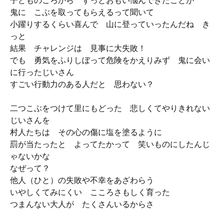
子どものころから ずっとおもい悩んできたことが
鬼に こぶを取ってもらえるって聞いて
小躍りするくらい喜んで 山に登っていったんだね き
っと
結果 チャレンジは 見事に大失敗！
でも 勇気をふりしぼって危険をかえりみず 鬼に会い
に行ったじいさん
すごい行動力のある人だと 思わない？
二つこぶをつけて里にもどった 悲しくてやりきれない
じいさんを
村人たちは その心の傷に塩を塗るように
罰が当たったと よってたかって 笑いものにしたんじ
ゃないかな
なぜって？
他人（ひと）の失敗や不幸をあざわらう
いやしくてみにくい こころさもしく育った
つまんない大人が たくさんいるからさ