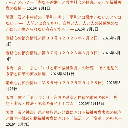
かったのか？―「内なる差別」と共生社会の欺瞞、そして福祉教
育の虚構―
2026年8月1日
阪野 貢／中村哲の「平和」考：「平和とは戦争がないことでは
ない」 ―「人間とは命であり、自然と人、人と人の関係性のな
かにしか生きられない存在である」―
2026年7月8日
老爺心お節介情報／第８８号（２０２６年７月２日）
2026年7月
2日
老爺心お節介情報／第８７号（２０２６年６月９日）
2026年6月
9日
阪野 貢／「まちづくりと市民福祉教育」の研究 ―その思想的
系譜と変革の実践原理―
2026年6月1日
老爺心お節介情報／第８６号（２０２６年５月２８日）
2026年5
月28日
阪野 貢／「まちづくり」言説の系譜と自律的市民の位相―思
想・実践・技法・認識のダイナミズム―
2026年5月18日
阪野 貢／神奈川県と鳥取県八頭郡における福祉教育実践の成立
と展開―戦後初期福祉教育における「統治」と「変革」の相克―
2026年5月7日