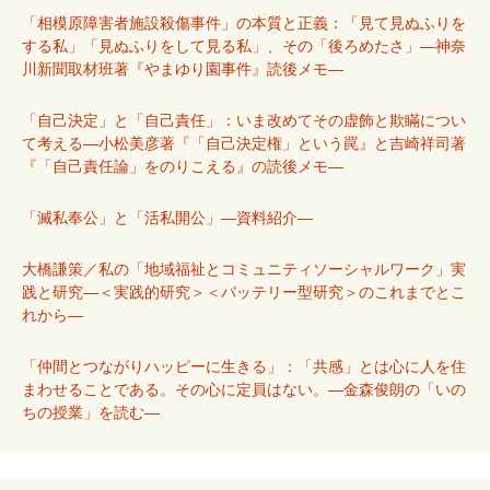
「相模原障害者施設殺傷事件」の本質と正義：「見て見ぬふりを
する私」「見ぬふりをして見る私」、その「後ろめたさ」―神奈
川新聞取材班著『やまゆり園事件』読後メモ―
「自己決定」と「自己責任」：いま改めてその虚飾と欺瞞につい
て考える―小松美彦著『「自己決定権」という罠』と吉崎祥司著
『「自己責任論」をのりこえる』の読後メモ―
「滅私奉公」と「活私開公」―資料紹介―
大橋謙策／私の「地域福祉とコミュニティソーシャルワーク」実
践と研究―＜実践的研究＞＜バッテリー型研究＞のこれまでとこ
れから―
「仲間とつながりハッピーに生きる」：「共感」とは心に人を住
まわせることである。その心に定員はない。―金森俊朗の「いの
ちの授業」を読む―