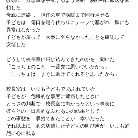
教頭に 救急車を手配するよう連絡 脳外科に搬送を依
頼した
母親に連絡し 担任の車で病院まで同行させる
子どもは 傷口を縫う代わりにテープで塞がれ 脳にも
異常はなかった
子どもが戻って 大事に至らなかったことを確認して
安堵した
どうして校長室に飛び込んできたのかを 聞いた
「こっちょのこと 一番先に思いついたから」
「こっちょは すぐに助けてくれると思ったから」
校長室は いつも子どもで あふれていた
子どもが 危機的な事態に遭遇したときに
とっさの判断で 校長室に向かったという事実に
彼らとの 日常的なふれあいの結果として
この事態を 収拾できたことが 幸いだった
それ以上に あの切迫した子どもの叫び声が いまも鮮
烈に心に残る