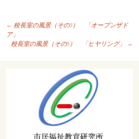
投
←
校長室の風景（その3） 「オープンザド
稿
ア」
ナ
校長室の風景（その5） 「ヒヤリング」
→
ビ
ゲ
ー
シ
ョ
ン