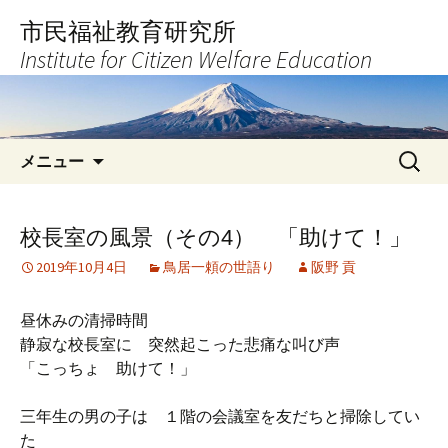
コ
市民福祉教育研究所
ン
Institute for Citizen Welfare Education
テ
ン
ツ
へ
検
ス
メニュー
索:
キ
ッ
プ
校長室の風景（その4） 「助けて！」
2019年10月4日
鳥居一頼の世語り
阪野 貢
昼休みの清掃時間
静寂な校長室に 突然起こった悲痛な叫び声
「こっちょ 助けて！」
三年生の男の子は １階の会議室を友だちと掃除してい
た