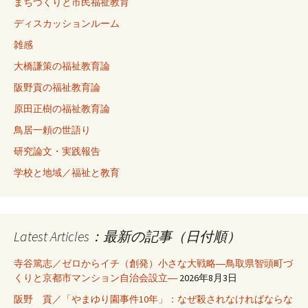
まちづくりと市民福祉教育
ディスカッションルーム
雑感
大橋謙策の福祉教育論
阪野貢の福祉教育論
原田正樹の福祉教育論
鳥居一頼の世語り
研究論文・実践報告
学校と地域／福祉と教育
Latest Articles：最新の記事（日付順）
寺谷篤志／ゼロからイチ（創発）小さな大戦略―鳥取県智頭町づ
くりと京都市マンション自治会設立―
2026年8月3日
阪野 貢／「やまゆり園事件10年」：なぜ殺されなければならな