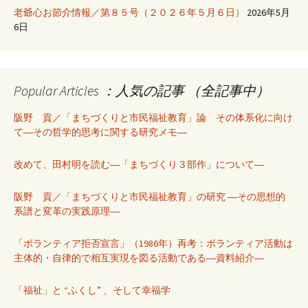
老爺心お節介情報／第８５号（２０２６年５月６日）
2026年5月
6日
Popular Articles ：人気の記事 （全記事中）
阪野 貢／「まちづくりと市民福祉教育」論 その体系化に向け
て―その哲学的思考に関する研究メモ―
改めて、田村明を読む―「まちづくり３部作」について―
阪野 貢／「まちづくりと市民福祉教育」の研究 ―その思想的
系譜と変革の実践原理―
「ボランティア拒否宣言」（1986年）再考：ボランティア活動は
主体的・自律的で相互実現を図る活動である―資料紹介―
「福祉」と “ふくし” 、そして幸福学