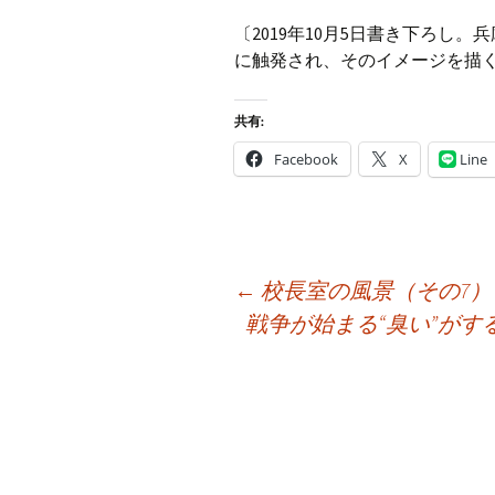
〔2019年10月5日書き下ろし
に触発され、そのイメージを描
共有:
Facebook
X
Line
投
←
校長室の風景（その7
稿
戦争が始まる“臭い”が
ナ
ビ
ゲ
ー
シ
ョ