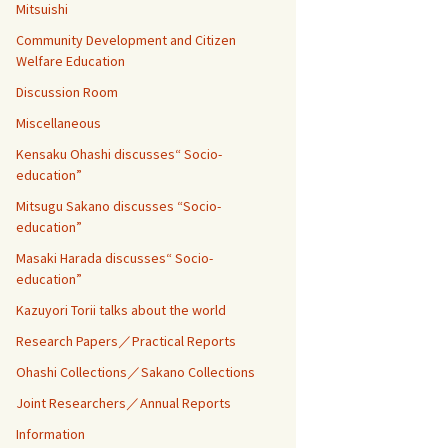
Mitsuishi
Community Development and Citizen
Welfare Education
Discussion Room
Miscellaneous
Kensaku Ohashi discusses“ Socio-
education”
Mitsugu Sakano discusses “Socio-
education”
Masaki Harada discusses“ Socio-
education”
Kazuyori Torii talks about the world
Research Papers／Practical Reports
Ohashi Collections／Sakano Collections
Joint Researchers／Annual Reports
Information