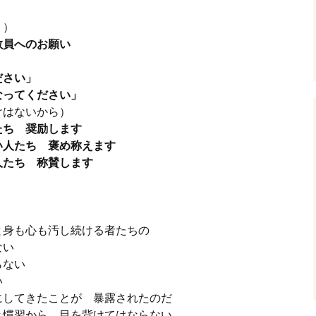
う）
教員へのお願い
ださい」
なってください」
けはないから）
たち 奨励します
い人たち 褒め称えます
人たち 称賛します
と身も心も汚し続ける者たちの
ない
ならない
い
にしてきたことが 暴露されたのだ
き慣習から 目を背けてはならない