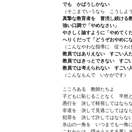
でも かばうしかない
（そこまでいうなら こうしよ
真摯な教育者を 冒涜し続ける
強い口調で「やめなさい」
やさしく諭すように「やめてく
へりくだって「どうぞおやめに
（こんなやわな指導に 従うわ
教員ではありえない すごい人
教員ではきっとできない すご
教員では考えられない すごい
（こんなもんで いかがです）
こころある 教師たちよ
子どもに恥じることなく 平然
愚行を 決して軽視してはなら
非道を 決して見過ごしては
犯罪を 決して許してはならな
氷山の一角を いつまでも一角
これからは 隠そうとする悪し