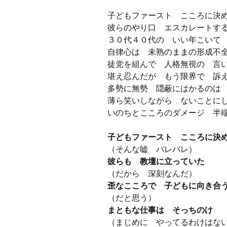
子どもファースト こころに決
彼らのやり口 エスカレートす
３０代４０代の いい年こい
自律心は 未熟のままの形成不
徒党を組んで 人格無視の 言
堪え忍んだが もう限界で 訴
多勢に無勢 隠蔽にはかるのは
薄ら笑いしながら ないことに
いのちとこころのダメージ 半
子どもファースト こころに決
（そんな嘘 バレバレ）
彼らも 教壇に立っていた
（だから 深刻なんだ）
歪なこころで 子どもに向き合
（だと思う）
まともな仕事は そっちのけ
（まじめに やってるわけはな