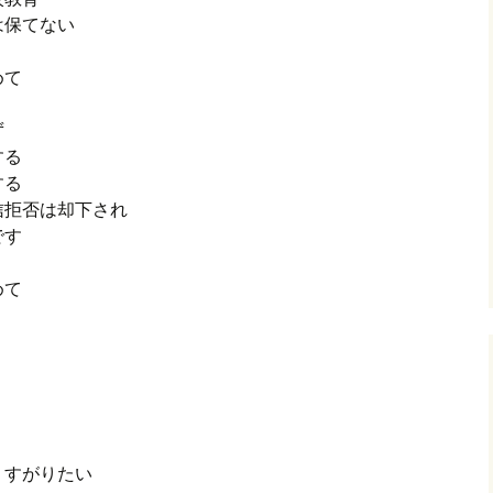
は保てない
めて
ず
する
する
信拒否は却下され
です
決めて
 すがりたい