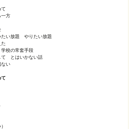
めて
る一方
て
全
いたい放題 やりたい放題
えた
 学校の常套手段
して とはいかない話
端ない
めて
う
い）