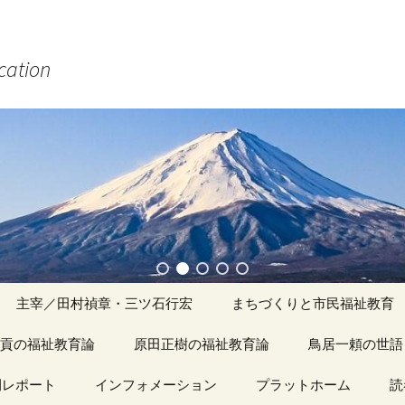
ucation
主宰／田村禎章・三ツ石行宏
まちづくりと市民福祉教育
貢の福祉教育論
原田正樹の福祉教育論
アーカイブ（１）
鳥居一頼の世語
記事（1）～
間レポート
カイブ（１）
インフォメーション
アーカイブ（１）
プラットホーム
アーカイブ（１
読
著書
アーカイブ（２）
「心守る詩」