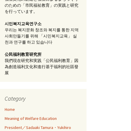
のための「市民福祉教育」の実践と研究
を行っています。
시민복지교육연구소
우리는 복지문화 창조와 복지를 통한 지역
사회만들기를 위해 「시민복지교육」 실
천과 연구를 하고 있습니다
公民福利教育
研究所
我們現在研究和実践「公民福利教育」因
為創造福利文化和進行基于福利的社區發
展
Category
Home
Meaning of Welfare Education
President／Sadaaki Tamura・Yukihiro