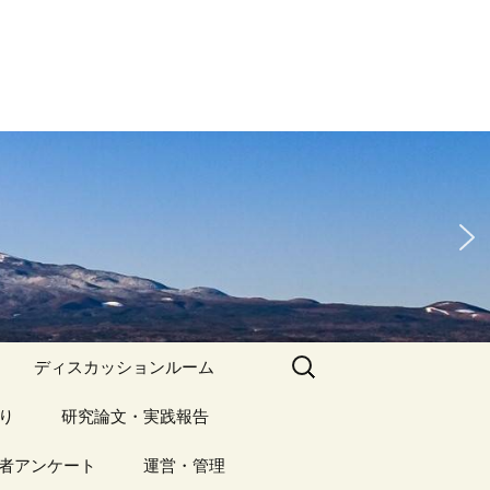
検
ディスカッションルーム
索:
り
アーカイブ（１）
研究論文・実践報告
記事（1）～
）
者アンケート
アーカイブ（１）
運営・管理
アーカイブ（２）
研究論文