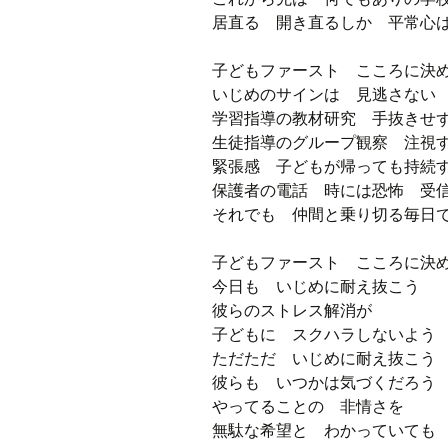
居直る 開き直るしか 平常心
子どもファースト こころに決
いじめのサインは 見逃さない
学習指導の教材研究 手抜きせ
生徒指導のグループ観察 注視
緊張感 子どもが帰っても持続
保護者の電話 時には恐怖 受
それでも 仲間と乗り切る毎日
子どもファースト こころに
今日も いじめに耐え抜こう
彼らのストレス解消が
子どもに スクハラしないよう
ただただ いじめに耐え抜こう
彼らも いつかは気づくだろう
やってることの 非情さを
無駄な希望と わかっていても