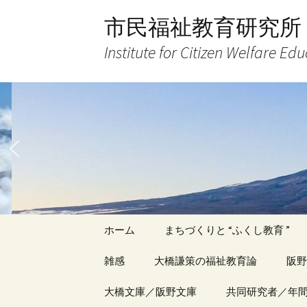
コ
市民福祉教育研究所
ン
テ
Institute for Citizen Welfare Ed
ン
ツ
へ
ス
キ
ッ
プ
ホーム
まちづくりと “ふくし教育 ”
雑感
大橋謙策の福祉教育論
阪野
アーカイブ（１）
大橋文庫／阪野文庫
アーカイブ（１）
共同研究者／年
アー
記事（1）～
著書
著書