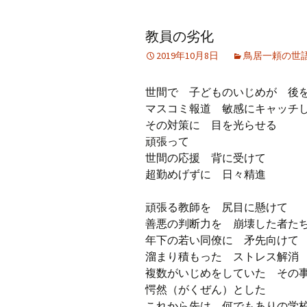
アーカイブ（２）
アーカイブ（２）
アー
教員の劣化
記事（51）～
論文
ブッ
2019年10月8日
鳥居一頼の世
アーカイブ（３）
アーカイブ（３）
アー
記事（101）～
老爺心お節介情報
論文
世間で 子どものいじめが 後
アーカイブ（４）
マスコミ報道 敏感にキャッチ
アーカイブ（４）
アー
記事（151）～
講演録
社会
その対策に 目を光らせる
頑張って
アーカイブ（５）
アーカイブ（５）
アー
世間の応援 背に受けて
記事（201）～
四国遍路紀行文
研究
超勤めげずに 日々精進
頑張る教師を 尻目に懸けて
善悪の判断力を 崩壊した者た
年下の若い同僚に 矛先向けて
溜まり積もった ストレス解消
複数がいじめをしていた その
愕然（がくぜん）とした
これから先は 何でもありの学