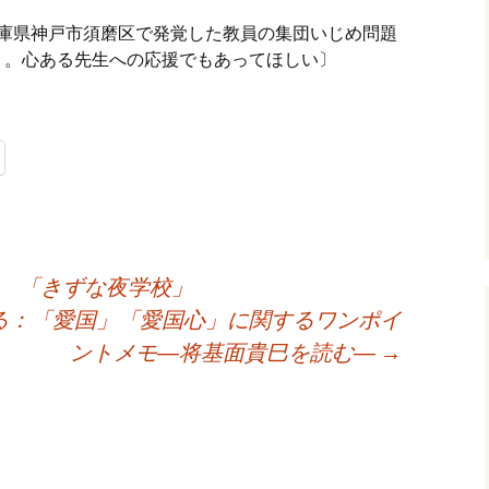
。兵庫県神戸市須磨区で発覚した教員の集団いじめ問題
く。心ある先生への応援でもあってほしい〕
） 「きずな夜学校」
する：「愛国」「愛国心」に関するワンポイ
ントメモ―将基面貴巳を読む―
→