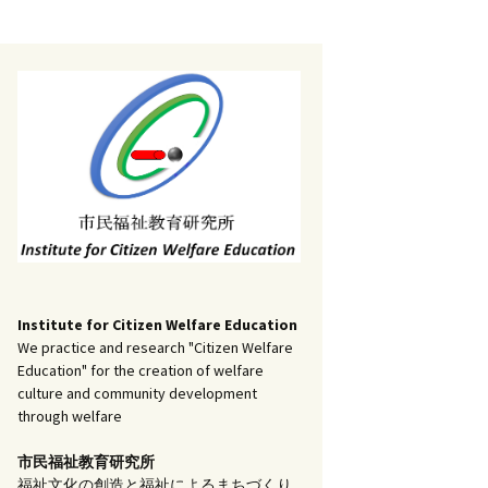
記事（51）～
）
アーカイブ（２）
1
アーカイブ（３）
研究ノート
記事（101）～
）
アーカイブ（３）
1
アーカイブ（４）
調査報告
記事（151）～
）
アーカイブ（４）
1
アーカイブ（５）
実践報告
記事（201）～
）
アーカイブ（５）
5
コラム
Institute for Citizen Welfare Education
We practice and research "Citizen Welfare
Education" for the creation of welfare
culture and community development
through welfare
市民福祉教育研究所
福祉文化の創造と福祉によるまちづくり