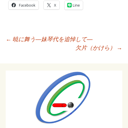
Facebook
X
Line
投
←
暁に舞う―妹琴代を追悼して―
稿
欠片（かけら）
→
ナ
ビ
ゲ
ー
シ
ョ
ン