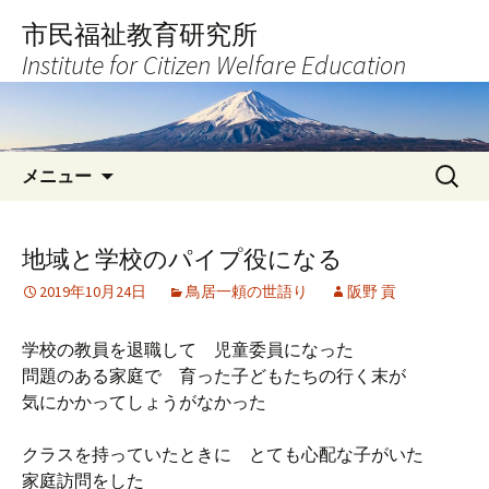
コ
市民福祉教育研究所
ン
Institute for Citizen Welfare Education
テ
ン
ツ
へ
検
ス
メニュー
索:
キ
ッ
プ
地域と学校のパイプ役になる
2019年10月24日
鳥居一頼の世語り
阪野 貢
学校の教員を退職して 児童委員になった
問題のある家庭で 育った子どもたちの行く末が
気にかかってしょうがなかった
クラスを持っていたときに とても心配な子がいた
家庭訪問をした