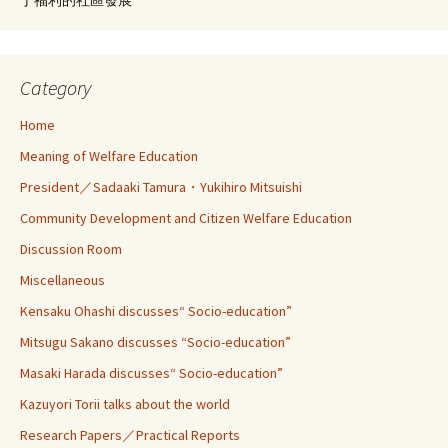
Category
Home
Meaning of Welfare Education
President／Sadaaki Tamura・Yukihiro Mitsuishi
Community Development and Citizen Welfare Education
Discussion Room
Miscellaneous
Kensaku Ohashi discusses“ Socio-education”
Mitsugu Sakano discusses “Socio-education”
Masaki Harada discusses“ Socio-education”
Kazuyori Torii talks about the world
Research Papers／Practical Reports