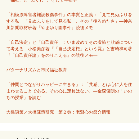
「相模原障害者施設殺傷事件」の本質と正義：「見て見ぬふりを
する私」「見ぬふりをして見る私」、その「後ろめたさ」―神奈
川新聞取材班著『やまゆり園事件』読後メモ―
「自己決定」と「自己責任」：いま改めてその虚飾と欺瞞につい
て考える―小松美彦著『「自己決定権」という罠』と吉崎祥司著
『「自己責任論」をのりこえる』の読後メモ―
パターナリズムと市民福祉教育
「仲間とつながりハッピーに生きる」：「共感」とは心に人を住
まわせることである。その心に定員はない。―金森俊朗の「いの
ちの授業」を読む―
大橋謙策／大橋謙策研究 第２巻：老爺心お節介情報