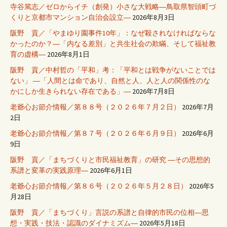
寺谷篤志／ゼロからイチ（創発）小さな大戦略―鳥取県智頭町づ
くりと京都市マンション自治会設立―
2026年8月3日
阪野 貢／「やまゆり園事件10年」：なぜ殺されなければならな
かったのか？―「内なる差別」と共生社会の欺瞞、そして福祉教
育の虚構―
2026年8月1日
阪野 貢／中村哲の「平和」考：「平和とは戦争がないことでは
ない」 ―「人間とは命であり、自然と人、人と人の関係性のな
かにしか生きられない存在である」―
2026年7月8日
老爺心お節介情報／第８８号（２０２６年７月２日）
2026年7月
2日
老爺心お節介情報／第８７号（２０２６年６月９日）
2026年6月
9日
阪野 貢／「まちづくりと市民福祉教育」の研究 ―その思想的
系譜と変革の実践原理―
2026年6月1日
老爺心お節介情報／第８６号（２０２６年５月２８日）
2026年5
月28日
阪野 貢／「まちづくり」言説の系譜と自律的市民の位相―思
想・実践・技法・認識のダイナミズム―
2026年5月18日