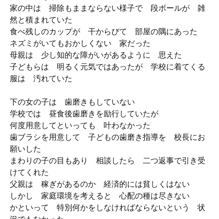
家の中は 掃除もままならない様子で 段ボールが 雑
然と積まれていた
食べ残しのカップが 干からびて 部屋の隅にあった
ネズミがいてもおかしくない 家だった
母親は 少し知的な障がいがあるように 思えた
子どもらは 明るく元気ではあったが 学校に着てくる
服は 汚れていた
下の女の子は 歯磨きもしていない
学校では 昼食後歯磨きを励行していたが
何度用意してといっても 叶わなかった
歯ブラシを用意して 子どもの歯磨き指導を 校長にお
願いした
まわりの子の目もあり 相談したら 二つ返事で引き受
けてくれた
父親は 稼ぎがあるのか 経済的には貧しくはない
しかし 家庭環境を考えると 心配の種は尽きない
かといって 特別何かをしなければならないという 状