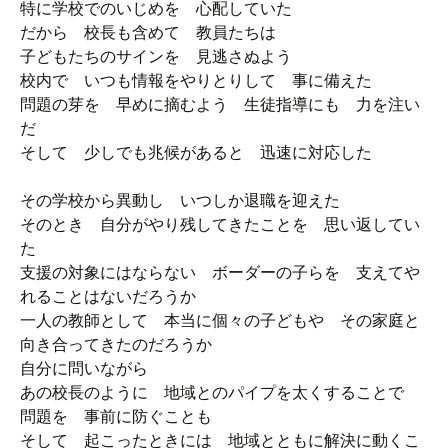
特に学校でのいじめを 心配していた
だから 校長も含めて 教員たちは
子どもたちのサインを 見逃さぬよう
校内で いつも情報をやりとりして 事に備えた
問題の芽を 早めに摘むよう 生徒指導にも 力を注い
だ
そして 少しでも兆候があると 迅速に対応した
その学校から異動し いつしか退職を迎えた
そのとき 自分がやり残してきたことを 思い返してい
た
支援の対象にはならない ボーダーの子らを 支えてや
れることはないだろうか
一人の教師として 本当に個々の子どもや その家庭と
向き合ってきたのだろうか
自分に問いながら
あの校長のように 地域とのパイプを太くすることで
問題を 事前に防ぐことも
そして 起こったときには 地域とともに解決に動くこ