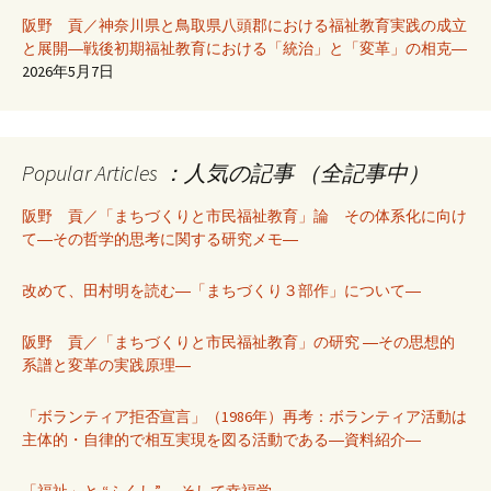
阪野 貢／神奈川県と鳥取県八頭郡における福祉教育実践の成立
と展開―戦後初期福祉教育における「統治」と「変革」の相克―
2026年5月7日
Popular Articles ：人気の記事 （全記事中）
阪野 貢／「まちづくりと市民福祉教育」論 その体系化に向け
て―その哲学的思考に関する研究メモ―
改めて、田村明を読む―「まちづくり３部作」について―
阪野 貢／「まちづくりと市民福祉教育」の研究 ―その思想的
系譜と変革の実践原理―
「ボランティア拒否宣言」（1986年）再考：ボランティア活動は
主体的・自律的で相互実現を図る活動である―資料紹介―
「福祉」と “ふくし” 、そして幸福学