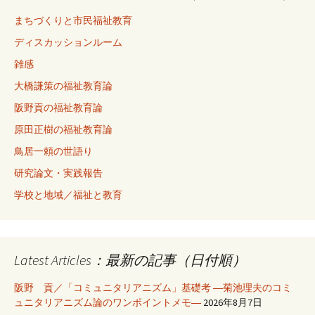
まちづくりと市民福祉教育
ディスカッションルーム
雑感
大橋謙策の福祉教育論
阪野貢の福祉教育論
原田正樹の福祉教育論
鳥居一頼の世語り
研究論文・実践報告
学校と地域／福祉と教育
Latest Articles：最新の記事（日付順）
阪野 貢／「コミュニタリアニズム」基礎考 ―菊池理夫のコミ
ュニタリアニズム論のワンポイントメモ―
2026年8月7日