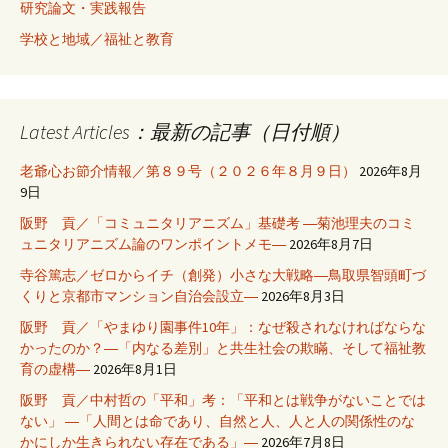
研究論文・実践報告
学校と地域／福祉と教育
Latest Articles：最新の記事（日付順）
老爺心お節介情報／第８９号（２０２６年８月９日）
2026年8月
9日
阪野 貢／「コミュニタリアニズム」基礎考 ―菊池理夫のコミ
ュニタリアニズム論のワンポイントメモ―
2026年8月7日
寺谷篤志／ゼロからイチ（創発）小さな大戦略―鳥取県智頭町づ
くりと京都市マンション自治会設立―
2026年8月3日
阪野 貢／「やまゆり園事件10年」：なぜ殺されなければならな
かったのか？―「内なる差別」と共生社会の欺瞞、そして福祉教
育の虚構―
2026年8月1日
阪野 貢／中村哲の「平和」考：「平和とは戦争がないことでは
ない」 ―「人間とは命であり、自然と人、人と人の関係性のな
かにしか生きられない存在である」―
2026年7月8日