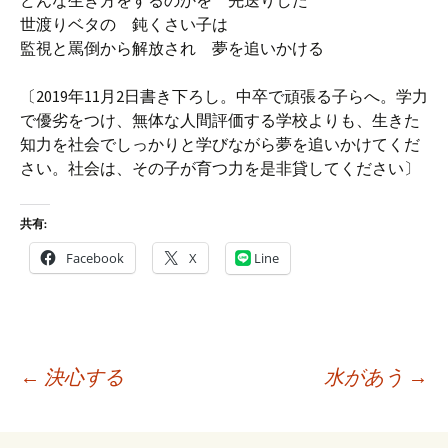
どんな生き方をするのかを 先送りした
世渡りベタの 鈍くさい子は
監視と罵倒から解放され 夢を追いかける
〔2019年11月2日書き下ろし。中卒で頑張る子らへ。学力
で優劣をつけ、無体な人間評価する学校よりも、生きた
知力を社会でしっかりと学びながら夢を追いかけてくだ
さい。社会は、その子が育つ力を是非貸してください〕
共有:
Facebook
X
Line
投
←
決心する
水があう
→
稿
ナ