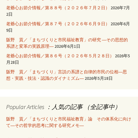
老爺心お節介情報／第８８号（２０２６年７月２日）
2026年7月
2日
老爺心お節介情報／第８７号（２０２６年６月９日）
2026年6月
9日
阪野 貢／「まちづくりと市民福祉教育」の研究 ―その思想的
系譜と変革の実践原理―
2026年6月1日
老爺心お節介情報／第８６号（２０２６年５月２８日）
2026年5
月28日
阪野 貢／「まちづくり」言説の系譜と自律的市民の位相―思
想・実践・技法・認識のダイナミズム―
2026年5月18日
Popular Articles ：人気の記事 （全記事中）
阪野 貢／「まちづくりと市民福祉教育」論 その体系化に向け
て―その哲学的思考に関する研究メモ―