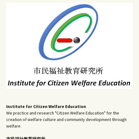
ビ
ゲ
ー
シ
ョ
ン
Institute for Citizen Welfare Education
We practice and research "Citizen Welfare Education" for the
creation of welfare culture and community development through
welfare
市民福祉教育研究所