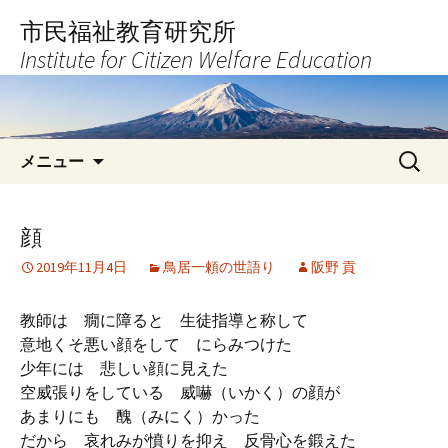
コ
市民福祉教育研究所
ン
Institute for Citizen Welfare Education
テ
ン
ツ
へ
検
ス
メニュー
索:
キ
ッ
プ
顔
2019年11月4日
鳥居一頼の世語り
阪野 貢
教師は 癇に障ると 生徒指導と称して
意地くそ悪い顔をして にらみつけた
少年には 悲しい顔に見えた
空威張りをしている 威嚇（いかく）の顔が
あまりにも 醜（みにく）かった
だから 哀れみが憤りを抑え 反骨心を鍛えた