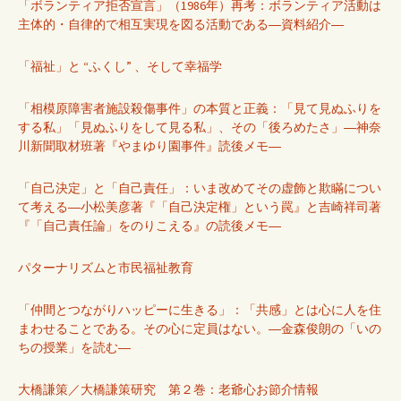
「ボランティア拒否宣言」（1986年）再考：ボランティア活動は
主体的・自律的で相互実現を図る活動である―資料紹介―
「福祉」と “ふくし” 、そして幸福学
「相模原障害者施設殺傷事件」の本質と正義：「見て見ぬふりを
する私」「見ぬふりをして見る私」、その「後ろめたさ」―神奈
川新聞取材班著『やまゆり園事件』読後メモ―
「自己決定」と「自己責任」：いま改めてその虚飾と欺瞞につい
て考える―小松美彦著『「自己決定権」という罠』と吉崎祥司著
『「自己責任論」をのりこえる』の読後メモ―
パターナリズムと市民福祉教育
「仲間とつながりハッピーに生きる」：「共感」とは心に人を住
まわせることである。その心に定員はない。―金森俊朗の「いの
ちの授業」を読む―
大橋謙策／大橋謙策研究 第２巻：老爺心お節介情報