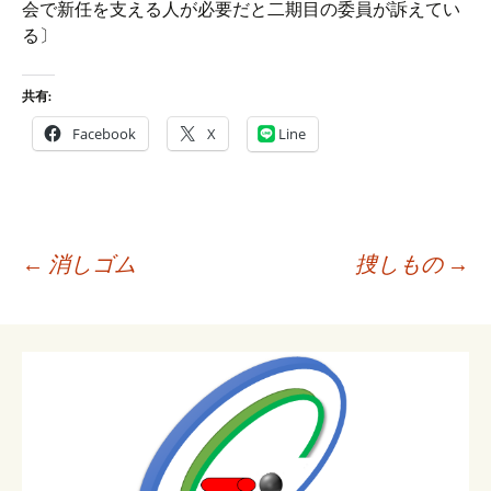
会で新任を支える人が必要だと二期目の委員が訴えてい
る〕
共有:
Facebook
X
Line
投
←
消しゴム
捜しもの
→
稿
ナ
ビ
ゲ
ー
シ
ョ
ン