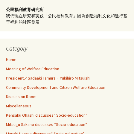
公民福利教育
研究所
我們現在研究和実践「公民福利教育」因為創造福利文化和進行基
于福利的社區發展
Category
Home
Meaning of Welfare Education
President／Sadaaki Tamura・Yukihiro Mitsuishi
Community Development and Citizen Welfare Education
Discussion Room
Miscellaneous
Kensaku Ohashi discusses“ Socio-education”
Mitsugu Sakano discusses “Socio-education”
Masaki Harada discusses“ Socio-education”