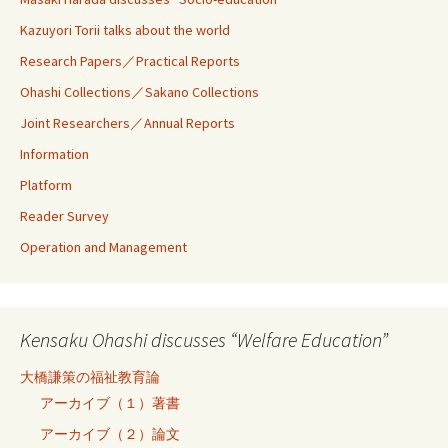
Kazuyori Torii talks about the world
Research Papers／Practical Reports
Ohashi Collections／Sakano Collections
Joint Researchers／Annual Reports
Information
Platform
Reader Survey
Operation and Management
Kensaku Ohashi discusses “Welfare Education”
大橋謙策の福祉教育論
アーカイブ（１）著書
アーカイブ（２）論文