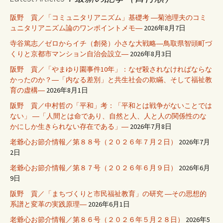
阪野 貢／「コミュニタリアニズム」基礎考 ―菊池理夫のコミ
ュニタリアニズム論のワンポイントメモ―
2026年8月7日
寺谷篤志／ゼロからイチ（創発）小さな大戦略―鳥取県智頭町づ
くりと京都市マンション自治会設立―
2026年8月3日
阪野 貢／「やまゆり園事件10年」：なぜ殺されなければならな
かったのか？―「内なる差別」と共生社会の欺瞞、そして福祉教
育の虚構―
2026年8月1日
阪野 貢／中村哲の「平和」考：「平和とは戦争がないことでは
ない」 ―「人間とは命であり、自然と人、人と人の関係性のな
かにしか生きられない存在である」―
2026年7月8日
老爺心お節介情報／第８８号（２０２６年７月２日）
2026年7月
2日
老爺心お節介情報／第８７号（２０２６年６月９日）
2026年6月
9日
阪野 貢／「まちづくりと市民福祉教育」の研究 ―その思想的
系譜と変革の実践原理―
2026年6月1日
老爺心お節介情報／第８６号（２０２６年５月２８日）
2026年5