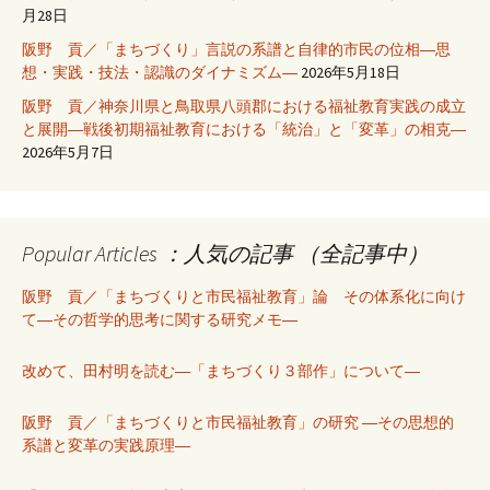
月28日
阪野 貢／「まちづくり」言説の系譜と自律的市民の位相―思
想・実践・技法・認識のダイナミズム―
2026年5月18日
阪野 貢／神奈川県と鳥取県八頭郡における福祉教育実践の成立
と展開―戦後初期福祉教育における「統治」と「変革」の相克―
2026年5月7日
Popular Articles ：人気の記事 （全記事中）
阪野 貢／「まちづくりと市民福祉教育」論 その体系化に向け
て―その哲学的思考に関する研究メモ―
改めて、田村明を読む―「まちづくり３部作」について―
阪野 貢／「まちづくりと市民福祉教育」の研究 ―その思想的
系譜と変革の実践原理―