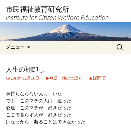
コ
市民福祉教育研究所
ン
Institute for Citizen Welfare Education
テ
ン
ツ
へ
検
ス
メニュー
索:
キ
ッ
プ
人生の棚卸し
2019年11月16日
鳥居一頼の世語り
阪野 貢
鼻持ちならない人も いた
でも このマチの人は 違った
心底 このマチが 好きだった
ここで暮らす人が 好きだった
はなっから 断ることはできなかった