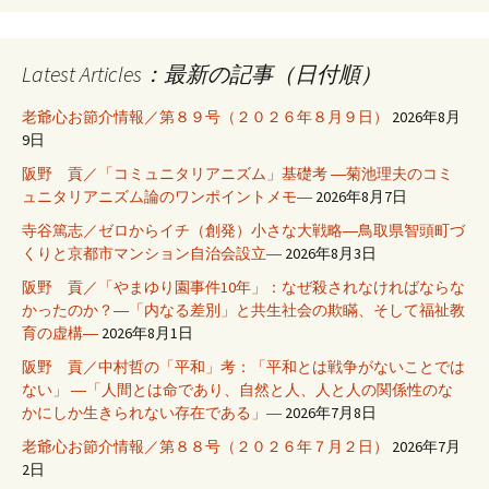
Latest Articles：最新の記事（日付順）
老爺心お節介情報／第８９号（２０２６年８月９日）
2026年8月
9日
阪野 貢／「コミュニタリアニズム」基礎考 ―菊池理夫のコミ
ュニタリアニズム論のワンポイントメモ―
2026年8月7日
寺谷篤志／ゼロからイチ（創発）小さな大戦略―鳥取県智頭町づ
くりと京都市マンション自治会設立―
2026年8月3日
阪野 貢／「やまゆり園事件10年」：なぜ殺されなければならな
かったのか？―「内なる差別」と共生社会の欺瞞、そして福祉教
育の虚構―
2026年8月1日
阪野 貢／中村哲の「平和」考：「平和とは戦争がないことでは
ない」 ―「人間とは命であり、自然と人、人と人の関係性のな
かにしか生きられない存在である」―
2026年7月8日
老爺心お節介情報／第８８号（２０２６年７月２日）
2026年7月
2日