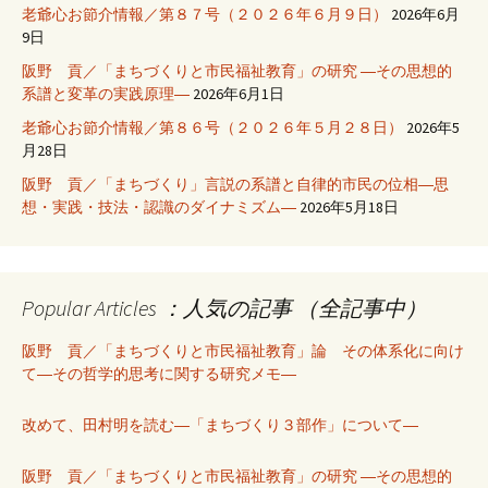
老爺心お節介情報／第８７号（２０２６年６月９日）
2026年6月
9日
阪野 貢／「まちづくりと市民福祉教育」の研究 ―その思想的
系譜と変革の実践原理―
2026年6月1日
老爺心お節介情報／第８６号（２０２６年５月２８日）
2026年5
月28日
阪野 貢／「まちづくり」言説の系譜と自律的市民の位相―思
想・実践・技法・認識のダイナミズム―
2026年5月18日
Popular Articles ：人気の記事 （全記事中）
阪野 貢／「まちづくりと市民福祉教育」論 その体系化に向け
て―その哲学的思考に関する研究メモ―
改めて、田村明を読む―「まちづくり３部作」について―
阪野 貢／「まちづくりと市民福祉教育」の研究 ―その思想的