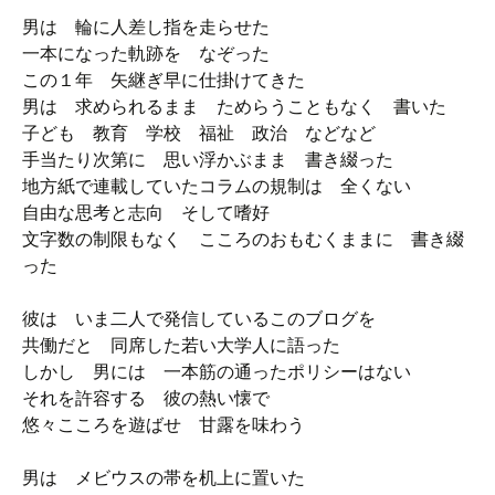
男は 輪に人差し指を走らせた
一本になった軌跡を なぞった
この１年 矢継ぎ早に仕掛けてきた
男は 求められるまま ためらうこともなく 書いた
子ども 教育 学校 福祉 政治 などなど
手当たり次第に 思い浮かぶまま 書き綴った
地方紙で連載していたコラムの規制は 全くない
自由な思考と志向 そして嗜好
文字数の制限もなく こころのおもむくままに 書き綴
った
彼は いま二人で発信しているこのブログを
共働だと 同席した若い大学人に語った
しかし 男には 一本筋の通ったポリシーはない
それを許容する 彼の熱い懐で
悠々こころを遊ばせ 甘露を味わう
男は メビウスの帯を机上に置いた