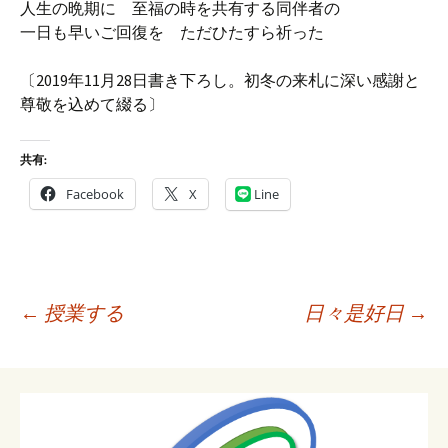
人生の晩期に 至福の時を共有する同伴者の
一日も早いご回復を ただひたすら祈った
〔2019年11月28日書き下ろし。初冬の来札に深い感謝と
尊敬を込めて綴る〕
共有:
Facebook
X
Line
投
←
授業する
日々是好日
→
稿
ナ
ビ
ゲ
ー