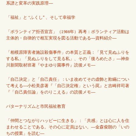
系譜と変革の実践原理―
「福祉」と “ふくし” 、そして幸福学
「ボランティア拒否宣言」（1986年）再考：ボランティア活動は
主体的・自律的で相互実現を図る活動である―資料紹介―
「相模原障害者施設殺傷事件」の本質と正義：「見て見ぬふりを
する私」「見ぬふりをして見る私」、その「後ろめたさ」―神奈
川新聞取材班著『やまゆり園事件』読後メモ―
「自己決定」と「自己責任」：いま改めてその虚飾と欺瞞につい
て考える―小松美彦著『「自己決定権」という罠』と吉崎祥司著
『「自己責任論」をのりこえる』の読後メモ―
パターナリズムと市民福祉教育
「仲間とつながりハッピーに生きる」：「共感」とは心に人を住
まわせることである。その心に定員はない。―金森俊朗の「いの
ちの授業」を読む―