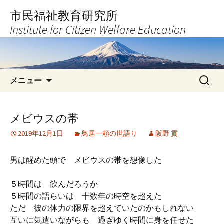
コ
市民福祉教育研究所
ン
Institute for Citizen Welfare Education
テ
ン
ツ
へ
検
ス
メニュー
索:
キ
ッ
プ
メビウスの帯
2019年12月1日
鳥居一頼の世語り
阪野 貢
男は醒めた頭で メビウスの帯を想像した
５時間は 飲んだろうか
５時間の語らいは 十数年の時空を超えた
ただ 彼の体力の限界を超えていたのかもしれない
互いに気遣いながらも 過ぎゆく時間に身を任せた