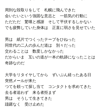
周到な段取りをして 札幌に飛んできた
会いたいという強固な意志と 一筋気の行動に
ただただ 驚嘆と感謝 そして平伏するしかない
でも疲弊していた身体は 正直に弱さを見せていた
男は 紙片でつくったテープをひねった
同世代の二人の歩んだ道は 別々だった
交わることは 数度しかなかった
だからいま 互いの道が一本の軌跡になったことは
奇跡なのだ
大学をリタイヤしてから ずいぶん経ったある日
突然メールが来た
つてを頼って探し当て コンタクトを求めてきた
去る者追わず 来る者拒まず
男は そうして生きてきた
躊躇なく 受け止めた