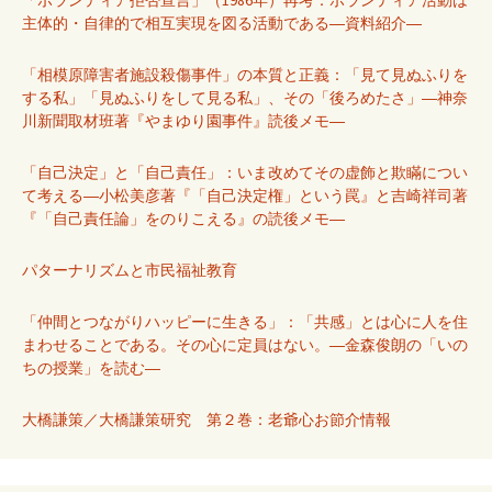
主体的・自律的で相互実現を図る活動である―資料紹介―
「相模原障害者施設殺傷事件」の本質と正義：「見て見ぬふりを
する私」「見ぬふりをして見る私」、その「後ろめたさ」―神奈
川新聞取材班著『やまゆり園事件』読後メモ―
「自己決定」と「自己責任」：いま改めてその虚飾と欺瞞につい
て考える―小松美彦著『「自己決定権」という罠』と吉崎祥司著
『「自己責任論」をのりこえる』の読後メモ―
パターナリズムと市民福祉教育
「仲間とつながりハッピーに生きる」：「共感」とは心に人を住
まわせることである。その心に定員はない。―金森俊朗の「いの
ちの授業」を読む―
大橋謙策／大橋謙策研究 第２巻：老爺心お節介情報