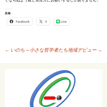
くならぬよう親と先生方にお願いするしかありません〕
共有:
Facebook
X
Line
投
←
いのち～小さな哲学者たち
地域デビュー
→
稿
ナ
ビ
ゲ
ー
シ
ョ
ン