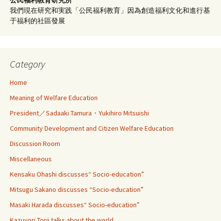
我們現在研究和実践「公民福利教育」因為創造福利文化和進行基
于福利的社區發展
Category
Home
Meaning of Welfare Education
President／Sadaaki Tamura・Yukihiro Mitsuishi
Community Development and Citizen Welfare Education
Discussion Room
Miscellaneous
Kensaku Ohashi discusses“ Socio-education”
Mitsugu Sakano discusses “Socio-education”
Masaki Harada discusses“ Socio-education”
Kazuyori Torii talks about the world