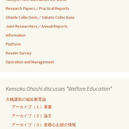
Research Papers／Practical Reports
Ohashi Collections／Sakano Collections
Joint Researchers／Annual Reports
Information
Platform
Reader Survey
Operation and Management
Kensaku Ohashi discusses “Welfare Education”
大橋謙策の福祉教育論
アーカイブ（１）著書
アーカイブ（２）論文
アーカイブ（３）老爺心お節介情報