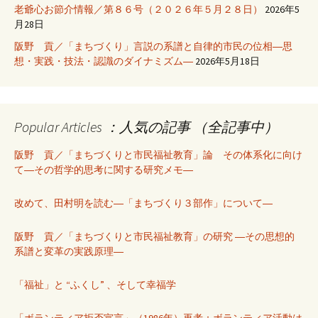
老爺心お節介情報／第８６号（２０２６年５月２８日）
2026年5
月28日
阪野 貢／「まちづくり」言説の系譜と自律的市民の位相―思
想・実践・技法・認識のダイナミズム―
2026年5月18日
Popular Articles ：人気の記事 （全記事中）
阪野 貢／「まちづくりと市民福祉教育」論 その体系化に向け
て―その哲学的思考に関する研究メモ―
改めて、田村明を読む―「まちづくり３部作」について―
阪野 貢／「まちづくりと市民福祉教育」の研究 ―その思想的
系譜と変革の実践原理―
「福祉」と “ふくし” 、そして幸福学
「ボランティア拒否宣言」（1986年）再考：ボランティア活動は