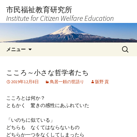
コ
市民福祉教育研究所
ン
Institute for Citizen Welfare Education
テ
ン
ツ
へ
検
ス
メニュー
索:
キ
ッ
プ
こころ～小さな哲学者たち
2019年12月8日
鳥居一頼の世語り
阪野 貢
こころとは何か？
ともかく 驚きの感性にあふれていた
「いのちに似ている」
どちらも なくてはならないもの
どちらか一つをなくしてしまったら