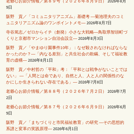
老爺心お節介情報／第８９号（２０２６年８月９日）
2026年8月
9日
阪野 貢／「コミュニタリアニズム」基礎考 ―菊池理夫のコミ
ュニタリアニズム論のワンポイントメモ―
2026年8月7日
寺谷篤志／ゼロからイチ（創発）小さな大戦略―鳥取県智頭町づ
くりと京都市マンション自治会設立―
2026年8月3日
阪野 貢／「やまゆり園事件10年」：なぜ殺されなければならな
かったのか？―「内なる差別」と共生社会の欺瞞、そして福祉教
育の虚構―
2026年8月1日
阪野 貢／中村哲の「平和」考：「平和とは戦争がないことでは
ない」 ―「人間とは命であり、自然と人、人と人の関係性のな
かにしか生きられない存在である」―
2026年7月8日
老爺心お節介情報／第８８号（２０２６年７月２日）
2026年7月
2日
老爺心お節介情報／第８７号（２０２６年６月９日）
2026年6月
9日
阪野 貢／「まちづくりと市民福祉教育」の研究 ―その思想的
系譜と変革の実践原理―
2026年6月1日