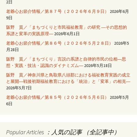
2日
老爺心お節介情報／第８７号（２０２６年６月９日）
2026年6月
9日
阪野 貢／「まちづくりと市民福祉教育」の研究 ―その思想的
系譜と変革の実践原理―
2026年6月1日
老爺心お節介情報／第８６号（２０２６年５月２８日）
2026年5
月28日
阪野 貢／「まちづくり」言説の系譜と自律的市民の位相―思
想・実践・技法・認識のダイナミズム―
2026年5月18日
阪野 貢／神奈川県と鳥取県八頭郡における福祉教育実践の成立
と展開―戦後初期福祉教育における「統治」と「変革」の相克―
2026年5月7日
老爺心お節介情報／第８５号（２０２６年５月６日）
2026年5月
6日
Popular Articles ：人気の記事 （全記事中）