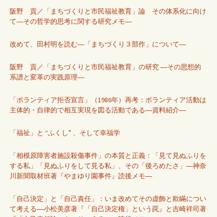
阪野 貢／「まちづくりと市民福祉教育」論 その体系化に向け
て―その哲学的思考に関する研究メモ―
改めて、田村明を読む―「まちづくり３部作」について―
阪野 貢／「まちづくりと市民福祉教育」の研究 ―その思想的
系譜と変革の実践原理―
「ボランティア拒否宣言」（1986年）再考：ボランティア活動は
主体的・自律的で相互実現を図る活動である―資料紹介―
「福祉」と “ふくし” 、そして幸福学
「相模原障害者施設殺傷事件」の本質と正義：「見て見ぬふりを
する私」「見ぬふりをして見る私」、その「後ろめたさ」―神奈
川新聞取材班著『やまゆり園事件』読後メモ―
「自己決定」と「自己責任」：いま改めてその虚飾と欺瞞につい
て考える―小松美彦著『「自己決定権」という罠』と吉崎祥司著