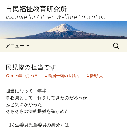
コ
市民福祉教育研究所
ン
Institute for Citizen Welfare Education
テ
ン
ツ
へ
検
ス
メニュー
索:
キ
ッ
プ
民児協の担当です
2019年12月23日
鳥居一頼の世語り
阪野 貢
担当になって１年半
事務局として 何をしてきたのだろうか
ふと気にかかった
そもそもの法的根拠を確かめた
〈民生委員児童委員の身分〉は