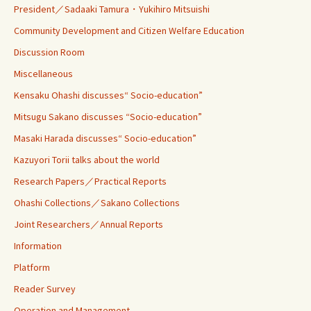
President／Sadaaki Tamura・Yukihiro Mitsuishi
Community Development and Citizen Welfare Education
Discussion Room
Miscellaneous
Kensaku Ohashi discusses“ Socio-education”
Mitsugu Sakano discusses “Socio-education”
Masaki Harada discusses“ Socio-education”
Kazuyori Torii talks about the world
Research Papers／Practical Reports
Ohashi Collections／Sakano Collections
Joint Researchers／Annual Reports
Information
Platform
Reader Survey
Operation and Management