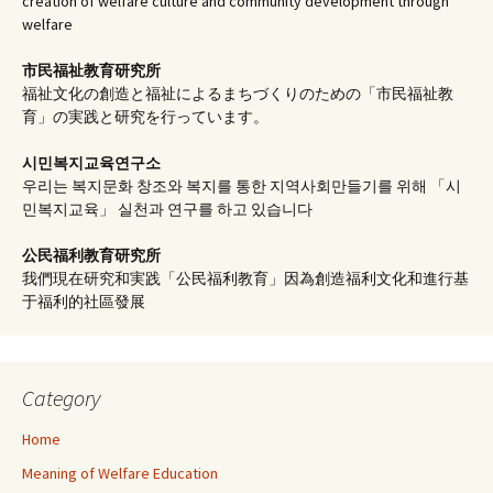
creation of welfare culture and community development through
welfare
市民福祉教育研究所
福祉文化の創造と福祉によるまちづくりのための「市民福祉教
育」の実践と研究を行っています。
시민복지교육연구소
우리는 복지문화 창조와 복지를 통한 지역사회만들기를 위해 「시
민복지교육」 실천과 연구를 하고 있습니다
公民福利教育
研究所
我們現在研究和実践「公民福利教育」因為創造福利文化和進行基
于福利的社區發展
Category
Home
Meaning of Welfare Education