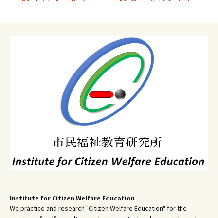
稿
ナ
ビ
ゲ
ー
シ
ョ
ン
Institute for Citizen Welfare Education
We practice and research "Citizen Welfare Education" for the