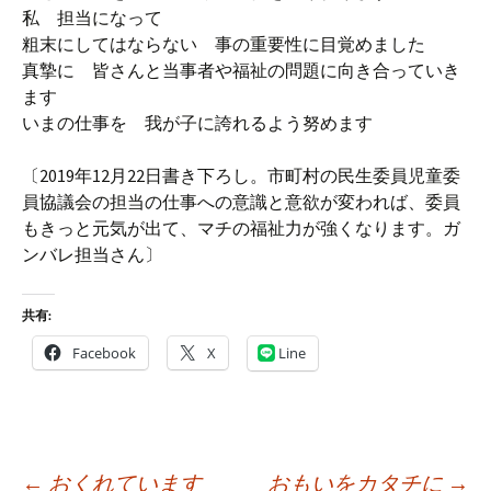
私 担当になって
粗末にしてはならない 事の重要性に目覚めました
真摯に 皆さんと当事者や福祉の問題に向き合っていき
ます
いまの仕事を 我が子に誇れるよう努めます
〔2019年12月22日書き下ろし。市町村の民生委員児童委
員協議会の担当の仕事への意識と意欲が変われば、委員
もきっと元気が出て、マチの福祉力が強くなります。ガ
ンバレ担当さん〕
共有:
Facebook
X
Line
投
←
おくれています
おもいをカタチに
→