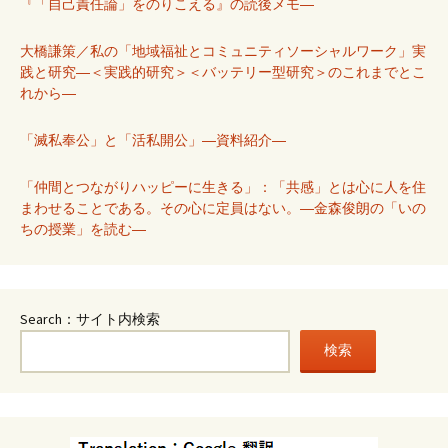
『「自己責任論」をのりこえる』の読後メモ―
大橋謙策／私の「地域福祉とコミュニティソーシャルワーク」実
践と研究―＜実践的研究＞＜バッテリー型研究＞のこれまでとこ
れから―
「滅私奉公」と「活私開公」―資料紹介―
「仲間とつながりハッピーに生きる」：「共感」とは心に人を住
まわせることである。その心に定員はない。―金森俊朗の「いの
ちの授業」を読む―
Search：サイト内検索
検索