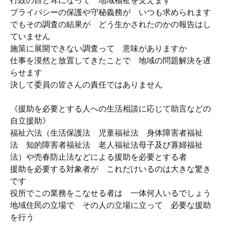
行政の目と耳になって 地域福祉を支えます
プライバシーの保護や守秘義務が いつも求められます
でもその調査の結果が どう生かされたのかの報告はし
ていません
施策に展開できない調査って 意味がありますか
仕事を漠然と放置してきたことで 地域の問題解決を遅
らせます
決して委員の皆さんの責任ではありません
《援助を必要とする人への生活相談に応じて助言などの
自立援助》
福祉六法（生活保護法 児童福祉法 身体障害者福祉
法 知的障害者福祉法 老人福祉法母子及び寡婦福祉
法）や売春防止法などによる援助を必要とする者
援助を必要する対象者が これだけいるのは大きな驚き
です
役所でこの業務をこなせる者は 一体何人いるでしょう
地域住民の立場で その人の立場に立って 必要な援助
を行う