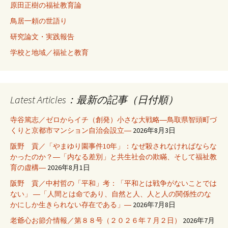
原田正樹の福祉教育論
鳥居一頼の世語り
研究論文・実践報告
学校と地域／福祉と教育
Latest Articles：最新の記事（日付順）
寺谷篤志／ゼロからイチ（創発）小さな大戦略―鳥取県智頭町づ
くりと京都市マンション自治会設立―
2026年8月3日
阪野 貢／「やまゆり園事件10年」：なぜ殺されなければならな
かったのか？―「内なる差別」と共生社会の欺瞞、そして福祉教
育の虚構―
2026年8月1日
阪野 貢／中村哲の「平和」考：「平和とは戦争がないことでは
ない」 ―「人間とは命であり、自然と人、人と人の関係性のな
かにしか生きられない存在である」―
2026年7月8日
老爺心お節介情報／第８８号（２０２６年７月２日）
2026年7月