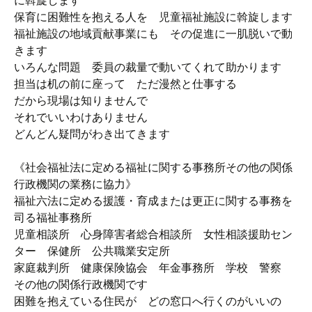
に斡旋します
保育に困難性を抱える人を 児童福祉施設に斡旋します
福祉施設の地域貢献事業にも その促進に一肌脱いで動
きます
いろんな問題 委員の裁量で動いてくれて助かります
担当は机の前に座って ただ漫然と仕事する
だから現場は知りませんで
それでいいわけありません
どんどん疑問がわき出てきます
《社会福祉法に定める福祉に関する事務所その他の関係
行政機関の業務に協力》
福祉六法に定める援護・育成または更正に関する事務を
司る福祉事務所
児童相談所 心身障害者総合相談所 女性相談援助セン
ター 保健所 公共職業安定所
家庭裁判所 健康保険協会 年金事務所 学校 警察
その他の関係行政機関です
困難を抱えている住民が どの窓口へ行くのがいいの