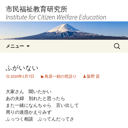
コ
市民福祉教育研究所
ン
Institute for Citizen Welfare Education
テ
ン
ツ
へ
検
ス
メニュー
索:
キ
ッ
プ
ふがいない
2020年1月7日
鳥居一頼の世語り
阪野 貢
大家さん 聞いたかい
あの夫婦 別れたと思ったら
また一緒になんちゃら 言い出して
周りの迷惑かえりみず
ふっつく相談 ぶってんだってさ