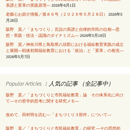
系譜と変革の実践原理―
2026年6月1日
老爺心お節介情報／第８６号（２０２６年５月２８日）
2026年5
月28日
阪野 貢／「まちづくり」言説の系譜と自律的市民の位相―思
想・実践・技法・認識のダイナミズム―
2026年5月18日
阪野 貢／神奈川県と鳥取県八頭郡における福祉教育実践の成立
と展開―戦後初期福祉教育における「統治」と「変革」の相克―
2026年5月7日
Popular Articles ：人気の記事 （全記事中）
阪野 貢／「まちづくりと市民福祉教育」論 その体系化に向け
て―その哲学的思考に関する研究メモ―
改めて、田村明を読む―「まちづくり３部作」について―
阪野 貢／「まちづくりと市民福祉教育」の研究 ―その思想的