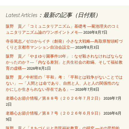
Latest Articles：最新の記事（日付順）
阪野 貢／「コミュニタリアニズム」基礎考 ―菊池理夫のコミ
ュニタリアニズム論のワンポイントメモ―
2026年8月7日
寺谷篤志／ゼロからイチ（創発）小さな大戦略―鳥取県智頭町づ
くりと京都市マンション自治会設立―
2026年8月3日
阪野 貢／「やまゆり園事件10年」：なぜ殺されなければならな
かったのか？―「内なる差別」と共生社会の欺瞞、そして福祉教
育の虚構―
2026年8月1日
阪野 貢／中村哲の「平和」考：「平和とは戦争がないことでは
ない」 ―「人間とは命であり、自然と人、人と人の関係性のな
かにしか生きられない存在である」―
2026年7月8日
老爺心お節介情報／第８８号（２０２６年７月２日）
2026年7月
2日
老爺心お節介情報／第８７号（２０２６年６月９日）
2026年6月
9日
阪野 貢／「まちづくりと市民福祉教育」の研究 ―その思想的