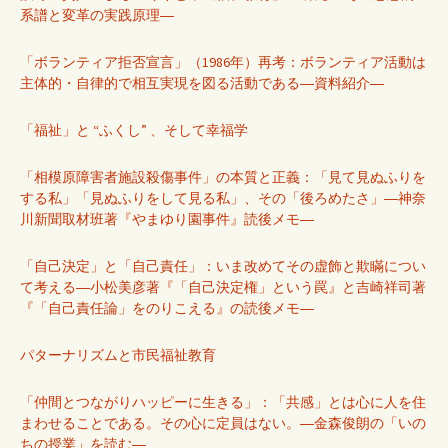
系譜と変革の実践原理―
「ボランティア拒否宣言」（1986年）再考：ボランティア活動は
主体的・自律的で相互実現を図る活動である―資料紹介―
「福祉」と “ふくし” 、そして幸福学
「相模原障害者施設殺傷事件」の本質と正義：「見て見ぬふりを
する私」「見ぬふりをして見る私」、その「後ろめたさ」―神奈
川新聞取材班著『やまゆり園事件』読後メモ―
「自己決定」と「自己責任」：いま改めてその虚飾と欺瞞につい
て考える―小松美彦著『「自己決定権」という罠』と吉崎祥司著
『「自己責任論」をのりこえる』の読後メモ―
パターナリズムと市民福祉教育
「仲間とつながりハッピーに生きる」：「共感」とは心に人を住
まわせることである。その心に定員はない。―金森俊朗の「いの
ちの授業」を読む―