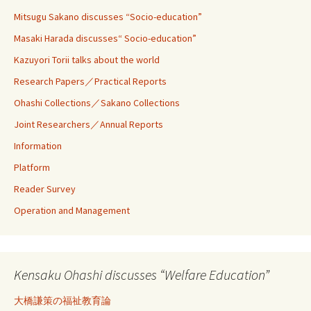
Mitsugu Sakano discusses “Socio-education”
Masaki Harada discusses“ Socio-education”
Kazuyori Torii talks about the world
Research Papers／Practical Reports
Ohashi Collections／Sakano Collections
Joint Researchers／Annual Reports
Information
Platform
Reader Survey
Operation and Management
Kensaku Ohashi discusses “Welfare Education”
大橋謙策の福祉教育論