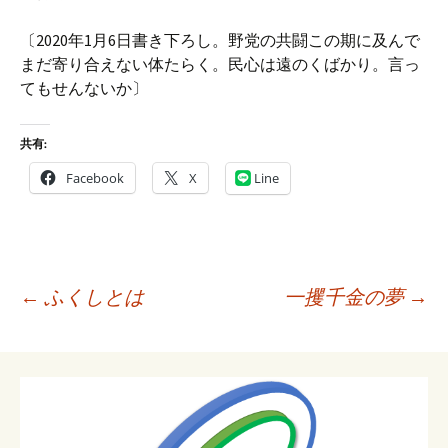
〔2020年1月6日書き下ろし。野党の共闘この期に及んで
まだ寄り合えない体たらく。民心は遠のくばかり。言っ
てもせんないか〕
共有:
Facebook
X
Line
投
←
ふくしとは
一攫千金の夢
→
稿
ナ
ビ
ゲ
ー