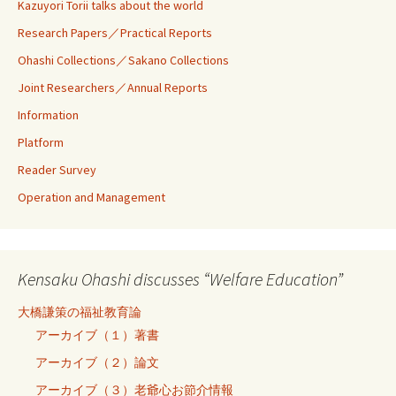
Kazuyori Torii talks about the world
Research Papers／Practical Reports
Ohashi Collections／Sakano Collections
Joint Researchers／Annual Reports
Information
Platform
Reader Survey
Operation and Management
Kensaku Ohashi discusses “Welfare Education”
大橋謙策の福祉教育論
アーカイブ（１）著書
アーカイブ（２）論文
アーカイブ（３）老爺心お節介情報