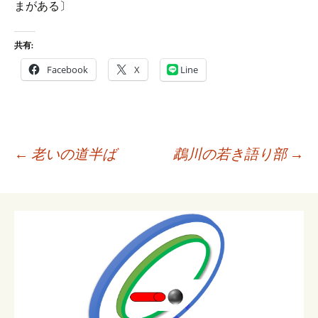
まがある〕
共有:
Facebook
X
Line
投
←
老いの道半ば
鵡川の若き語り部
→
稿
ナ
ビ
ゲ
ー
シ
ョ
ン