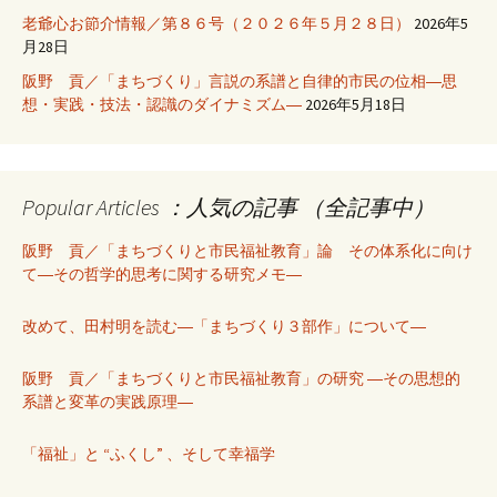
老爺心お節介情報／第８６号（２０２６年５月２８日）
2026年5
月28日
阪野 貢／「まちづくり」言説の系譜と自律的市民の位相―思
想・実践・技法・認識のダイナミズム―
2026年5月18日
Popular Articles ：人気の記事 （全記事中）
阪野 貢／「まちづくりと市民福祉教育」論 その体系化に向け
て―その哲学的思考に関する研究メモ―
改めて、田村明を読む―「まちづくり３部作」について―
阪野 貢／「まちづくりと市民福祉教育」の研究 ―その思想的
系譜と変革の実践原理―
「福祉」と “ふくし” 、そして幸福学