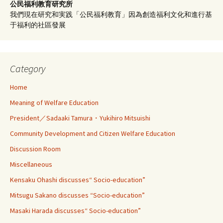
公民福利教育
研究所
我們現在研究和実践「公民福利教育」因為創造福利文化和進行基
于福利的社區發展
Category
Home
Meaning of Welfare Education
President／Sadaaki Tamura・Yukihiro Mitsuishi
Community Development and Citizen Welfare Education
Discussion Room
Miscellaneous
Kensaku Ohashi discusses“ Socio-education”
Mitsugu Sakano discusses “Socio-education”
Masaki Harada discusses“ Socio-education”