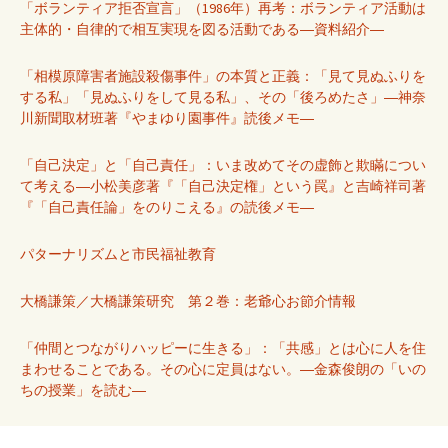
「ボランティア拒否宣言」（1986年）再考：ボランティア活動は
主体的・自律的で相互実現を図る活動である―資料紹介―
「相模原障害者施設殺傷事件」の本質と正義：「見て見ぬふりを
する私」「見ぬふりをして見る私」、その「後ろめたさ」―神奈
川新聞取材班著『やまゆり園事件』読後メモ―
「自己決定」と「自己責任」：いま改めてその虚飾と欺瞞につい
て考える―小松美彦著『「自己決定権」という罠』と吉崎祥司著
『「自己責任論」をのりこえる』の読後メモ―
パターナリズムと市民福祉教育
大橋謙策／大橋謙策研究 第２巻：老爺心お節介情報
「仲間とつながりハッピーに生きる」：「共感」とは心に人を住
まわせることである。その心に定員はない。―金森俊朗の「いの
ちの授業」を読む―