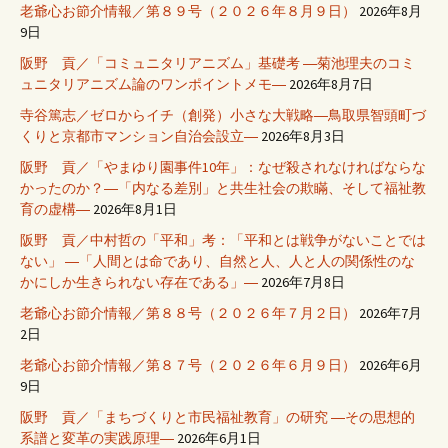
老爺心お節介情報／第８９号（２０２６年８月９日）
2026年8月
9日
阪野 貢／「コミュニタリアニズム」基礎考 ―菊池理夫のコミ
ュニタリアニズム論のワンポイントメモ―
2026年8月7日
寺谷篤志／ゼロからイチ（創発）小さな大戦略―鳥取県智頭町づ
くりと京都市マンション自治会設立―
2026年8月3日
阪野 貢／「やまゆり園事件10年」：なぜ殺されなければならな
かったのか？―「内なる差別」と共生社会の欺瞞、そして福祉教
育の虚構―
2026年8月1日
阪野 貢／中村哲の「平和」考：「平和とは戦争がないことでは
ない」 ―「人間とは命であり、自然と人、人と人の関係性のな
かにしか生きられない存在である」―
2026年7月8日
老爺心お節介情報／第８８号（２０２６年７月２日）
2026年7月
2日
老爺心お節介情報／第８７号（２０２６年６月９日）
2026年6月
9日
阪野 貢／「まちづくりと市民福祉教育」の研究 ―その思想的
系譜と変革の実践原理―
2026年6月1日