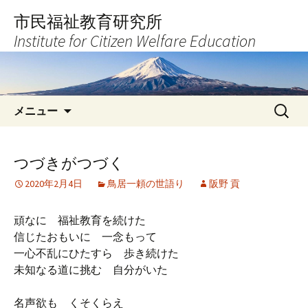
コ
市民福祉教育研究所
ン
Institute for Citizen Welfare Education
テ
ン
ツ
へ
検
ス
メニュー
索:
キ
ッ
プ
つづきがつづく
2020年2月4日
鳥居一頼の世語り
阪野 貢
頑なに 福祉教育を続けた
信じたおもいに 一念もって
一心不乱にひたすら 歩き続けた
未知なる道に挑む 自分がいた
名声欲も くそくらえ