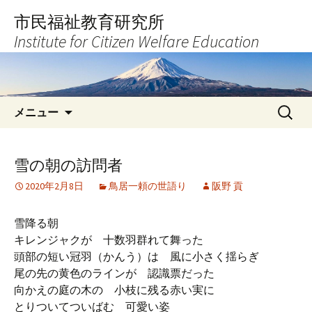
コ
市民福祉教育研究所
ン
Institute for Citizen Welfare Education
テ
ン
ツ
へ
検
ス
メニュー
索:
キ
ッ
プ
雪の朝の訪問者
2020年2月8日
鳥居一頼の世語り
阪野 貢
雪降る朝
キレンジャクが 十数羽群れて舞った
頭部の短い冠羽（かんう）は 風に小さく揺らぎ
尾の先の黄色のラインが 認識票だった
向かえの庭の木の 小枝に残る赤い実に
とりついてついばむ 可愛い姿