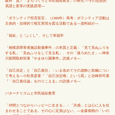
阪野 貢／「まちづくりと市民福祉教育」の研究 ―その思想的
系譜と変革の実践原理―
「ボランティア拒否宣言」（1986年）再考：ボランティア活動は
主体的・自律的で相互実現を図る活動である―資料紹介―
「福祉」と “ふくし” 、そして幸福学
「相模原障害者施設殺傷事件」の本質と正義：「見て見ぬふりを
する私」「見ぬふりをして見る私」、その「後ろめたさ」―神奈
川新聞取材班著『やまゆり園事件』読後メモ―
「自己決定」と「自己責任」：いま改めてその虚飾と欺瞞につい
て考える―小松美彦著『「自己決定権」という罠』と吉崎祥司著
『「自己責任論」をのりこえる』の読後メモ―
パターナリズムと市民福祉教育
「仲間とつながりハッピーに生きる」：「共感」とは心に人を住
まわせることである。その心に定員はない。―金森俊朗の「いの