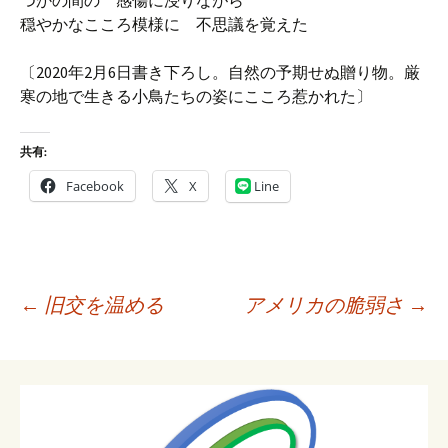
つかの間の 感傷に浸りながら
穏やかなこころ模様に 不思議を覚えた
〔2020年2月6日書き下ろし。自然の予期せぬ贈り物。厳
寒の地で生きる小鳥たちの姿にこころ惹かれた〕
共有:
Facebook
X
Line
投
←
旧交を温める
アメリカの脆弱さ
→
稿
ナ
ビ
ゲ
ー