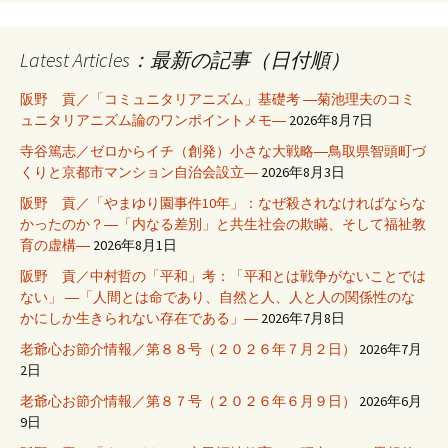
Latest Articles：最新の記事（日付順）
阪野 貢／「コミュニタリアニズム」基礎考 ―菊池理夫のコミ
ュニタリアニズム論のワンポイントメモ―
2026年8月7日
寺谷篤志／ゼロからイチ（創発）小さな大戦略―鳥取県智頭町づ
くりと京都市マンション自治会設立―
2026年8月3日
阪野 貢／「やまゆり園事件10年」：なぜ殺されなければならな
かったのか？―「内なる差別」と共生社会の欺瞞、そして福祉教
育の虚構―
2026年8月1日
阪野 貢／中村哲の「平和」考：「平和とは戦争がないことでは
ない」 ―「人間とは命であり、自然と人、人と人の関係性のな
かにしか生きられない存在である」―
2026年7月8日
老爺心お節介情報／第８８号（２０２６年７月２日）
2026年7月
2日
老爺心お節介情報／第８７号（２０２６年６月９日）
2026年6月
9日