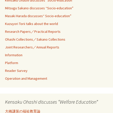
Kensaku Ohashi discusses“ Socio-education”
Mitsugu Sakano discusses “Socio-education”
Masaki Harada discusses“ Socio-education”
Kazuyori Torii talks about the world
Research Papers／Practical Reports
Ohashi Collections／Sakano Collections
Joint Researchers／Annual Reports
Information
Platform
Reader Survey
Operation and Management
Kensaku Ohashi discusses “Welfare Education”
大橋謙策の福祉教育論