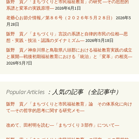
阪野 貢／「まちづくりと市民福祉教育」の研究 ―その思想的
系譜と変革の実践原理―
2026年6月1日
老爺心お節介情報／第８６号（２０２６年５月２８日）
2026年5
月28日
阪野 貢／「まちづくり」言説の系譜と自律的市民の位相―思
想・実践・技法・認識のダイナミズム―
2026年5月18日
阪野 貢／神奈川県と鳥取県八頭郡における福祉教育実践の成立
と展開―戦後初期福祉教育における「統治」と「変革」の相克―
2026年5月7日
Popular Articles ：人気の記事 （全記事中）
阪野 貢／「まちづくりと市民福祉教育」論 その体系化に向け
て―その哲学的思考に関する研究メモ―
改めて、田村明を読む―「まちづくり３部作」について―