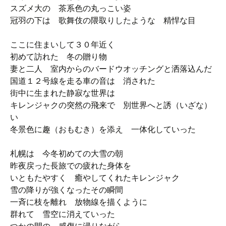
スズメ大の 茶系色の丸っこい姿
冠羽の下は 歌舞伎の隈取りしたような 精悍な目
ここに住まいして３０年近く
初めて訪れた 冬の贈り物
妻と二人 室内からのバードウオッチングと洒落込んだ
国道１２号線を走る車の音は 消された
街中に生まれた静寂な世界は
キレンジャクの突然の飛来で 別世界へと誘（いざな）
い
冬景色に趣（おもむき）を添え 一体化していった
札幌は 今冬初めての大雪の朝
昨夜戻った長旅での疲れた身体を
いともたやすく 癒やしてくれたキレンジャク
雪の降りが強くなったその瞬間
一斉に枝を離れ 放物線を描くように
群れて 雪空に消えていった