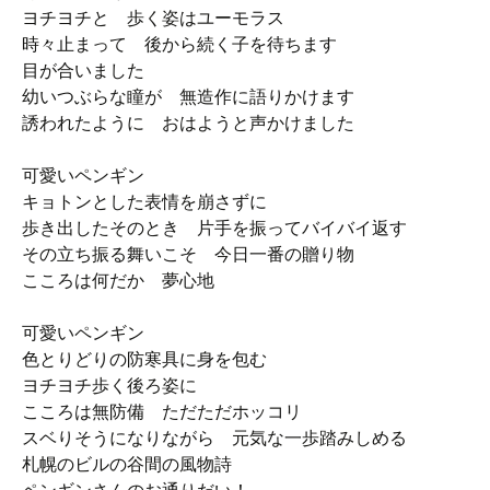
ヨチヨチと 歩く姿はユーモラス
時々止まって 後から続く子を待ちます
目が合いました
幼いつぶらな瞳が 無造作に語りかけます
誘われたように おはようと声かけました
可愛いペンギン
キョトンとした表情を崩さずに
歩き出したそのとき 片手を振ってバイバイ返す
その立ち振る舞いこそ 今日一番の贈り物
こころは何だか 夢心地
可愛いペンギン
色とりどりの防寒具に身を包む
ヨチヨチ歩く後ろ姿に
こころは無防備 ただただホッコリ
スベりそうになりながら 元気な一歩踏みしめる
札幌のビルの谷間の風物詩