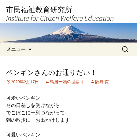
コ
市民福祉教育研究所
ン
Institute for Citizen Welfare Education
テ
ン
ツ
へ
検
ス
メニュー
索:
キ
ッ
プ
ペンギンさんのお通りだい！
2020年2月17日
鳥居一頼の世語り
阪野 貢
可愛いペンギン
冬の日差しを受けながら
でこぼこに一列つながって
朝の散歩に お出かけします
可愛いペンギン