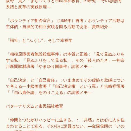
阪野 貢／「まちづくりと市民福祉教育」の研究 ―その思想的
系譜と変革の実践原理―
「ボランティア拒否宣言」（1986年）再考：ボランティア活動は
主体的・自律的で相互実現を図る活動である―資料紹介―
「福祉」と “ふくし” 、そして幸福学
「相模原障害者施設殺傷事件」の本質と正義：「見て見ぬふりを
する私」「見ぬふりをして見る私」、その「後ろめたさ」―神奈
川新聞取材班著『やまゆり園事件』読後メモ―
「自己決定」と「自己責任」：いま改めてその虚飾と欺瞞につい
て考える―小松美彦著『「自己決定権」という罠』と吉崎祥司著
『「自己責任論」をのりこえる』の読後メモ―
パターナリズムと市民福祉教育
「仲間とつながりハッピーに生きる」：「共感」とは心に人を住
まわせることである。その心に定員はない。―金森俊朗の「いの