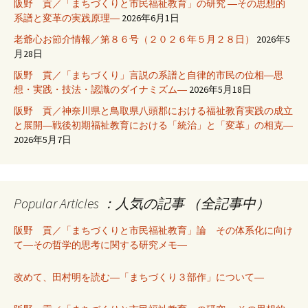
阪野 貢／「まちづくりと市民福祉教育」の研究 ―その思想的
系譜と変革の実践原理―
2026年6月1日
老爺心お節介情報／第８６号（２０２６年５月２８日）
2026年5
月28日
阪野 貢／「まちづくり」言説の系譜と自律的市民の位相―思
想・実践・技法・認識のダイナミズム―
2026年5月18日
阪野 貢／神奈川県と鳥取県八頭郡における福祉教育実践の成立
と展開―戦後初期福祉教育における「統治」と「変革」の相克―
2026年5月7日
Popular Articles ：人気の記事 （全記事中）
阪野 貢／「まちづくりと市民福祉教育」論 その体系化に向け
て―その哲学的思考に関する研究メモ―
改めて、田村明を読む―「まちづくり３部作」について―