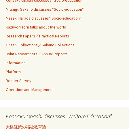
Kensaku Ohashi discusses“ Socio-education”
Mitsugu Sakano discusses “Socio-education”
Masaki Harada discusses“ Socio-education”
Kazuyori Torii talks about the world
Research Papers／Practical Reports
Ohashi Collections／Sakano Collections
Joint Researchers／Annual Reports
Information
Platform
Reader Survey
Operation and Management
Kensaku Ohashi discusses “Welfare Education”
大橋謙策の福祉教育論