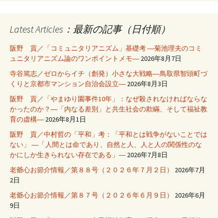
Latest Articles：最新の記事（日付順）
阪野 貢／「コミュニタリアニズム」基礎考 ―菊池理夫のコミ
ュニタリアニズム論のワンポイントメモ―
2026年8月7日
寺谷篤志／ゼロからイチ（創発）小さな大戦略―鳥取県智頭町づ
くりと京都市マンション自治会設立―
2026年8月3日
阪野 貢／「やまゆり園事件10年」：なぜ殺されなければならな
かったのか？―「内なる差別」と共生社会の欺瞞、そして福祉教
育の虚構―
2026年8月1日
阪野 貢／中村哲の「平和」考：「平和とは戦争がないことでは
ない」 ―「人間とは命であり、自然と人、人と人の関係性のな
かにしか生きられない存在である」―
2026年7月8日
老爺心お節介情報／第８８号（２０２６年７月２日）
2026年7月
2日
老爺心お節介情報／第８７号（２０２６年６月９日）
2026年6月
9日