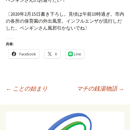
ペンギンさんのお通りだい！
〔2020年2月15日書き下ろし。見頃は午前10時過ぎ。市内
の各所の保育園の外出風景。インフルエンザが流行しだ
した。ペンギンさん風邪引かないでね〕
共有:
Facebook
X
Line
投
←
ことの始まり
マチの銭湯物語
→
稿
ナ
ビ
ゲ
ー