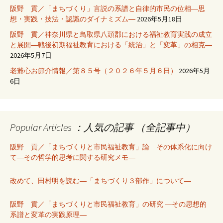
阪野 貢／「まちづくり」言説の系譜と自律的市民の位相―思
想・実践・技法・認識のダイナミズム―
2026年5月18日
阪野 貢／神奈川県と鳥取県八頭郡における福祉教育実践の成立
と展開―戦後初期福祉教育における「統治」と「変革」の相克―
2026年5月7日
老爺心お節介情報／第８５号（２０２６年５月６日）
2026年5月
6日
Popular Articles ：人気の記事 （全記事中）
阪野 貢／「まちづくりと市民福祉教育」論 その体系化に向け
て―その哲学的思考に関する研究メモ―
改めて、田村明を読む―「まちづくり３部作」について―
阪野 貢／「まちづくりと市民福祉教育」の研究 ―その思想的
系譜と変革の実践原理―