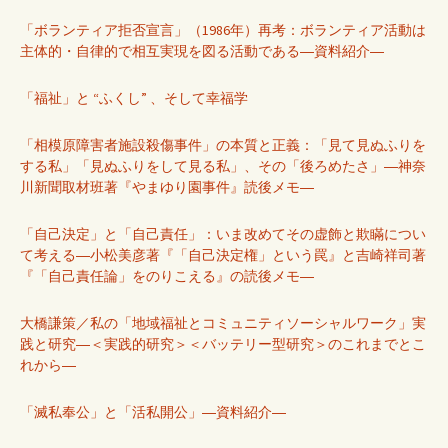
「ボランティア拒否宣言」（1986年）再考：ボランティア活動は
主体的・自律的で相互実現を図る活動である―資料紹介―
「福祉」と “ふくし” 、そして幸福学
「相模原障害者施設殺傷事件」の本質と正義：「見て見ぬふりを
する私」「見ぬふりをして見る私」、その「後ろめたさ」―神奈
川新聞取材班著『やまゆり園事件』読後メモ―
「自己決定」と「自己責任」：いま改めてその虚飾と欺瞞につい
て考える―小松美彦著『「自己決定権」という罠』と吉崎祥司著
『「自己責任論」をのりこえる』の読後メモ―
大橋謙策／私の「地域福祉とコミュニティソーシャルワーク」実
践と研究―＜実践的研究＞＜バッテリー型研究＞のこれまでとこ
れから―
「滅私奉公」と「活私開公」―資料紹介―