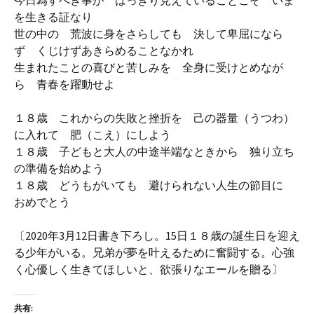
今日為すべき事が はっきり見えていることこそ いま
を生きる証なり
世の中の 荒波に身をさらしても 決して卑屈になら
ず くじけずあきらめることなかれ
生まれたことの喜びと苦しみを 全身に受けとめなが
ら 青春を躍動せよ
１８歳 これからの失敗と挫折を 己の器量（うつわ）
に入れて 肥（こえ）にしよう
１８歳 子どもと大人の中途半端なときから 独り立ち
の準備を始めよう
１８歳 どうもがいても 避けられない人生の節目に
おめでとう
〔2020年3月12日書き下ろし。15日１８歳の誕生日を迎え
る少年がいる。兄弟が夢を叶えるために奮闘する。心強
く心優しく生きてほしいと、欲張りなエールを贈る〕
共有: