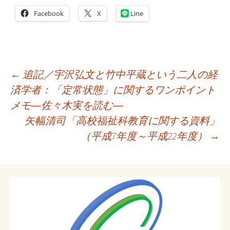
Facebook
X
Line
投
←
追記／宇沢弘文と竹中平蔵という二人の経
稿
済学者：「定常状態」に関するワンポイント
ナ
メモ―佐々木実を読む―
ビ
矢幅清司「高校福祉科教育に関する資料」
ゲ
（平成7年度～平成22年度）
→
ー
シ
ョ
ン