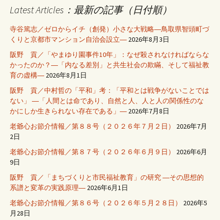
Latest Articles：最新の記事（日付順）
寺谷篤志／ゼロからイチ（創発）小さな大戦略―鳥取県智頭町づ
くりと京都市マンション自治会設立―
2026年8月3日
阪野 貢／「やまゆり園事件10年」：なぜ殺されなければならな
かったのか？―「内なる差別」と共生社会の欺瞞、そして福祉教
育の虚構―
2026年8月1日
阪野 貢／中村哲の「平和」考：「平和とは戦争がないことでは
ない」 ―「人間とは命であり、自然と人、人と人の関係性のな
かにしか生きられない存在である」―
2026年7月8日
老爺心お節介情報／第８８号（２０２６年７月２日）
2026年7月
2日
老爺心お節介情報／第８７号（２０２６年６月９日）
2026年6月
9日
阪野 貢／「まちづくりと市民福祉教育」の研究 ―その思想的
系譜と変革の実践原理―
2026年6月1日
老爺心お節介情報／第８６号（２０２６年５月２８日）
2026年5
月28日