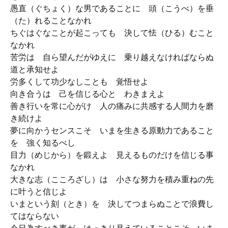
愚直（ぐちょく）な男であることに 頭（こうべ）を垂
（た）れることなかれ
ちぐはぐなことが起こっても 決して怯（ひる）むこと
なかれ
苦労は 自ら望んだがゆえに 乗り越えなければならぬ
道と承知せよ
労多くして功少なしことも 覚悟せよ
向き合うは 己を信じる心と わきまえよ
善き行いを常に心がけ 人の痛みに共感する人間力を磨
き続けよ
夢に向かうセンスこそ いまを生きる原動力であること
を 強く知るべし
目力（めじから）を鍛えよ 見えるものだけを信じる事
なかれ
大きな志（こころざし）は 小さな努力を積み重ねの先
に叶うと信じよ
いまという刻（とき）を 決してつまらぬことで浪費し
てはならない