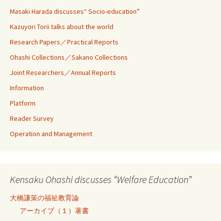
Masaki Harada discusses“ Socio-education”
Kazuyori Torii talks about the world
Research Papers／Practical Reports
Ohashi Collections／Sakano Collections
Joint Researchers／Annual Reports
Information
Platform
Reader Survey
Operation and Management
Kensaku Ohashi discusses “Welfare Education”
大橋謙策の福祉教育論
アーカイブ（１）著書