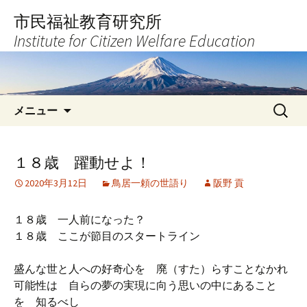
コ
市民福祉教育研究所
ン
Institute for Citizen Welfare Education
テ
ン
ツ
へ
検
ス
メニュー
索:
キ
ッ
プ
１８歳 躍動せよ！
2020年3月12日
鳥居一頼の世語り
阪野 貢
１８歳 一人前になった？
１８歳 ここが節目のスタートライン
盛んな世と人への好奇心を 廃（すた）らすことなかれ
可能性は 自らの夢の実現に向う思いの中にあること
を 知るべし