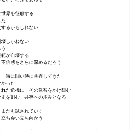
に世界を征服する
れた
綻するかもしれない
崩壊しかねない
ろう
規範が自壊する
 不信感をさらに深めるだろう
と 時に闘い時に共存してきた
なかった
まれた危機に その叡智をかけ臨む
歴史を刻む 共存への歩みとなる
 またも試されていく
 立ち会い立ち向かう