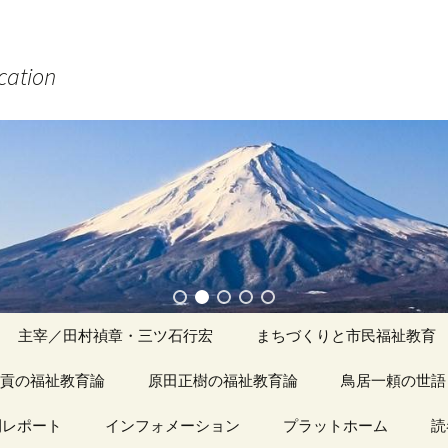
ucation
主宰／田村禎章・三ツ石行宏
まちづくりと市民福祉教育
貢の福祉教育論
原田正樹の福祉教育論
アーカイブ（１）
鳥居一頼の世語
記事（1）～
間レポート
カイブ（１）
インフォメーション
アーカイブ（１）
プラットホーム
アーカイブ（１
読
著書
アーカイブ（２）
「心守る詩」