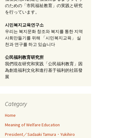
のための「市民福祉教育」の実践と研究
を行っています。
시민복지교육연구소
우리는 복지문화 창조와 복지를 통한 지역
사회만들기를 위해 「시민복지교육」 실
천과 연구를 하고 있습니다
公民福利教育
研究所
我們現在研究和実践「公民福利教育」因
為創造福利文化和進行基于福利的社區發
展
Category
Home
Meaning of Welfare Education
President／Sadaaki Tamura・Yukihiro