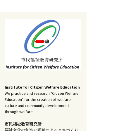
記事（51）～
）
アーカイブ（２）
1
アーカイブ（３）
研究ノート
記事（101）～
）
アーカイブ（３）
1
アーカイブ（４）
調査報告
記事（151）～
）
アーカイブ（４）
1
アーカイブ（５）
実践報告
記事（201）～
）
アーカイブ（５）
5
コラム
Institute for Citizen Welfare Education
We practice and research "Citizen Welfare
Education" for the creation of welfare
culture and community development
through welfare
市民福祉教育研究所
福祉文化の創造と福祉によるまちづくり