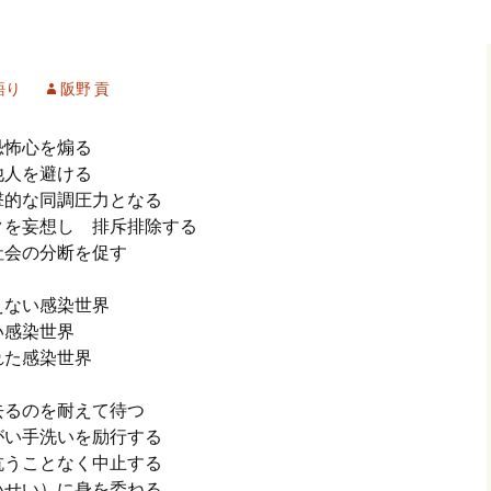
記事（51）～
カイブ（２）
アーカイブ（２）
アーカイブ（２
クレット
学位論文
アーカイブ（３）
2019/07/17～12/3
記事（101）～
語り
阪野 貢
カイブ（３）
アーカイブ（３）
アーカイブ（３
論文
アーカイブ（４）
2020/01/01～12/3
記事（151）～
恐怖心を煽る
他人を避ける
カイブ（４）
アーカイブ（４）
アーカイブ（４
福祉セミナー
講演録
アーカイブ（５）
2021/01/01～12/3
撃的な同調圧力となる
記事（201）～
クを妄想し 排斥排除する
カイブ（５）
アーカイブ（５）
アーカイブ（５
社会の分断を促す
業績
その他
2022/01/01～03/1
えない感染世界
い感染世界
れた感染世界
去るのを耐えて待つ
がい手洗いを励行する
抗うことなく中止する
いせい）に身を委ねる