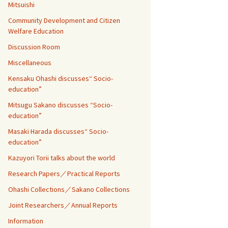
Mitsuishi
Community Development and Citizen
Welfare Education
Discussion Room
Miscellaneous
Kensaku Ohashi discusses“ Socio-
education”
Mitsugu Sakano discusses “Socio-
education”
Masaki Harada discusses“ Socio-
education”
Kazuyori Torii talks about the world
Research Papers／Practical Reports
Ohashi Collections／Sakano Collections
Joint Researchers／Annual Reports
Information