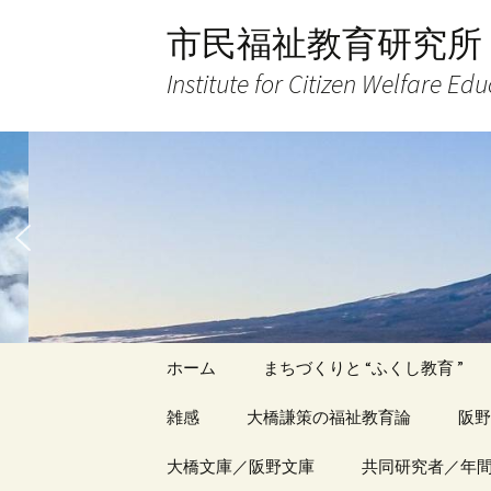
コ
市民福祉教育研究所
ン
テ
Institute for Citizen Welfare Ed
ン
ツ
へ
ス
キ
ッ
プ
ホーム
まちづくりと “ふくし教育 ”
雑感
大橋謙策の福祉教育論
阪野
アーカイブ（１）
大橋文庫／阪野文庫
アーカイブ（１）
共同研究者／年
アー
記事（1）～
著書
著書