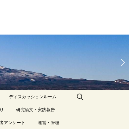
検
ディスカッションルーム
索:
り
アーカイブ（１）
研究論文・実践報告
記事（1）～
）
者アンケート
アーカイブ（１）
運営・管理
アーカイブ（２）
研究論文