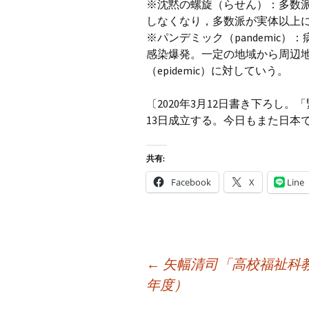
※沈黙の螺旋（らせん）：多数
しなくなり，多数派が実体以上
※パンデミック（pandemic
感染爆発。一定の地域から周辺
（epidemic）に対していう。
〔2020年3月12日書き下ろし
13日成立する。今日もまた日本
共有:
Facebook
X
Line
投
←
矢幅清司「高校福祉科教
稿
年度）
ナ