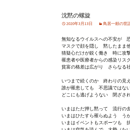
アーカイブ（２）
アーカイブ（２）
アー
沈黙の螺旋
記事（51）～
論文
ブッ
2020年3月13日
鳥居一頼の世
アーカイブ（３）
アーカイブ（３）
アー
記事（101）～
老爺心お節介情報
論文
無知なるウイルスへの不安が 
アーカイブ（４）
マスクで顔を隠し 黙したまま
アーカイブ（４）
アー
記事（151）～
講演録
社会
猜疑心だけが鋭く働き 時に攻
罹患者や医療者からの感染リス
アーカイブ（５）
アーカイブ（５）
アー
貧富の格差は広がり さらなる
記事（201）～
四国遍路紀行文
研究
いつまで続くのか 終わりの見
誰が罹患しても 不思議ではな
どこにも逃げようない 閉ざさ
いまはただ押し黙って 流行の
いまはひたすら罹らぬよう う
いまはイベントもスポーツも 
いまは空気を読んで 大勢（た