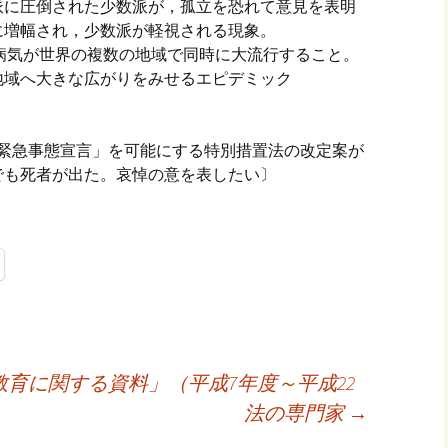
派に圧倒された少数派が，孤立を恐れて意見を表明
に増幅され，少数派が軽視される現象。
）：病気が世界の複数の地域で同時に大流行すること。
地域へ大きな広がりをみせるエピデミック
。「緊急事態宣言」を可能にする特別措置法の改定案が
でも死者が出た。哀悼の意を表したい〕
育に関する資料」（平成7年度～平成22
法の専門家
→