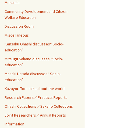
Mitsuishi
Community Development and Citizen
Welfare Education
Discussion Room
Miscellaneous
Kensaku Ohashi discusses“ Socio-
education”
Mitsugu Sakano discusses “Socio-
education”
Masaki Harada discusses“ Socio-
education”
Kazuyori Torii talks about the world
Research Papers／Practical Reports
Ohashi Collections／Sakano Collections
Joint Researchers／Annual Reports
Information