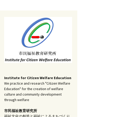
記事（51）～
）
アーカイブ（２）
1
アーカイブ（３）
研究ノート
記事（101）～
）
アーカイブ（３）
1
アーカイブ（４）
調査報告
記事（151）～
）
アーカイブ（４）
1
アーカイブ（５）
実践報告
記事（201）～
）
アーカイブ（５）
5
コラム
Institute for Citizen Welfare Education
We practice and research "Citizen Welfare
Education" for the creation of welfare
culture and community development
through welfare
市民福祉教育研究所
福祉文化の創造と福祉によるまちづくり