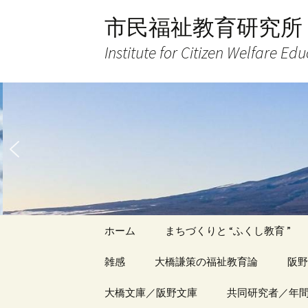
コ
市民福祉教育研究所
ン
テ
Institute for Citizen Welfare Ed
ン
ツ
へ
ス
キ
ッ
プ
ホーム
まちづくりと “ふくし教育 ”
雑感
大橋謙策の福祉教育論
阪野
アーカイブ（１）
大橋文庫／阪野文庫
アーカイブ（１）
共同研究者／年
アー
記事（1）～
著書
著書