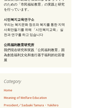
のための「市民福祉教育」の実践と研究
を行っています。
시민복지교육연구소
우리는 복지문화 창조와 복지를 통한 지역
사회만들기를 위해 「시민복지교육」 실
천과 연구를 하고 있습니다
公民福利教育
研究所
我們現在研究和実践「公民福利教育」因
為創造福利文化和進行基于福利的社區發
展
Category
Home
Meaning of Welfare Education
President／Sadaaki Tamura・Yukihiro