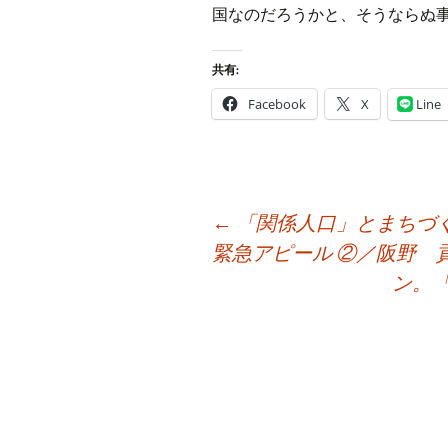
国なのだろうかと、そうならぬ
共有:
Facebook
X
Line
投
←
「関係人口」とまちづ
稿
緊急アピール ②／阪野 
ナ
ン。
ビ
ゲ
ー
シ
ョ
ン