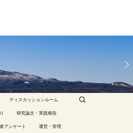
検
ディスカッションルーム
索:
り
アーカイブ（１）
研究論文・実践報告
記事（1）～
）
者アンケート
アーカイブ（１）
運営・管理
アーカイブ（２）
研究論文