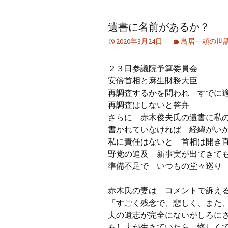
アーカイブ（２）
アーカイブ（２）
アー
遺書に名前があるか？
記事（51）～
論文
ブッ
2020年3月24日
鳥居一頼の世
アーカイブ（３）
アーカイブ（３）
アー
記事（101）～
老爺心お節介情報
論文
２３日参議院予算委員会
アーカイブ（４）
安倍首相と麻生財務大臣
アーカイブ（４）
アー
記事（151）～
講演録
社会
再調査するかを問われ すでに
再調査はしないと答弁
アーカイブ（５）
アーカイブ（５）
アー
さらに 赤木俊夫氏の遺書に私
記事（201）～
四国遍路紀行文
研究
書かれていなければ 経緯がい
私に責任はないと 首相は開き
野党の追及 新事実が出てきて
準備不足で いつもの堂々巡り
赤木氏の妻は コメントで訴え
「すごく残念で、悲しく、また
夫の遺志が完全にないがしろに
もし夫が生きていたら、悔しく