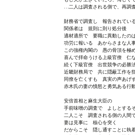
…二人は調査される側で、再調
財務省で調査し 報告されてい
関係者は 規則に則り処分後
適材適所で 要職に異動したの
功労に報いる あからさまな
この強権内閣の 愚の骨頂を極
喜んで拝命うける上級官僚 仁
続く下級官僚 出世競争の必勝
近畿財務局で 共に隠蔽工作を
同僚を亡くすも 真実の声あげ
赤木氏の妻の憤怒と勇気あ
安倍首相と麻生大臣の
手前味噌の調査で よしとする
二人こそ 調査される側の人間
妻は見事に 核心を突く
だからこそ 隠し通すことに