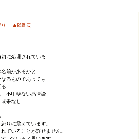
記事（51）～
カイブ（２）
アーカイブ（２）
アーカイブ（２
クレット
学位論文
アーカイブ（３）
2019/07/17～12/3
記事（101）～
語り
阪野 貢
カイブ（３）
アーカイブ（３）
アーカイブ（３
論文
アーカイブ（４）
2020/01/01～12/3
記事（151）～
カイブ（４）
アーカイブ（４）
アーカイブ（４
福祉セミナー
講演録
アーカイブ（５）
2021/01/01～12/3
適切に処理されている
記事（201）～
カイブ（５）
アーカイブ（５）
アーカイブ（５
の名前があるかと
業績
その他
2022/01/01～03/1
かなるものであっても
直る
も 不甲斐ない感情論
 成果なし
る
、怒りに震えています。
されていることが許せません。
て泣いていると思います。