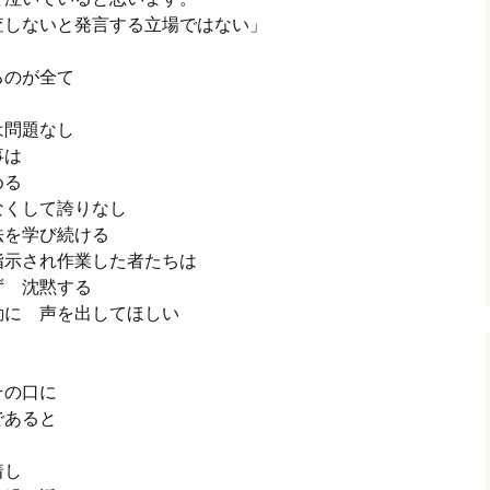
査しないと発言する立場ではない」
るのが全て
は問題なし
人事は
める
なくして誇りなし
法を学び続ける
指示され作業した者たちは
ず 沈黙する
る行動に 声を出してほしい
その口に
であると
執着し