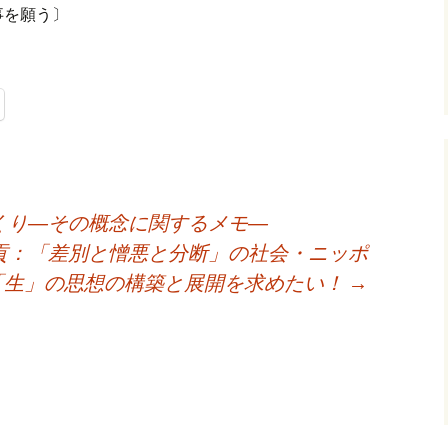
事を願う〕
くり―その概念に関するメモ―
貢：「差別と憎悪と分断」の社会・ニッポ
「生」の思想の構築と展開を求めたい！
→