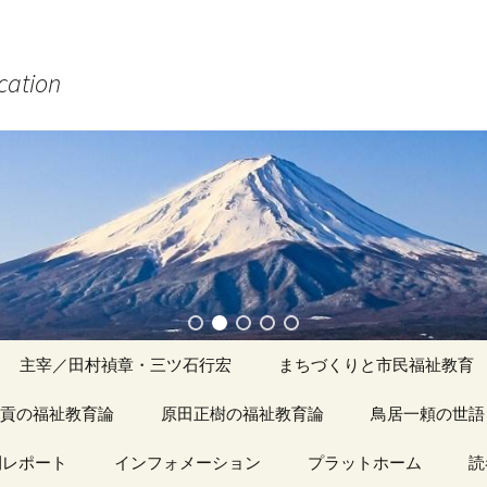
ucation
主宰／田村禎章・三ツ石行宏
まちづくりと市民福祉教育
貢の福祉教育論
原田正樹の福祉教育論
アーカイブ（１）
鳥居一頼の世語
記事（1）～
間レポート
カイブ（１）
インフォメーション
アーカイブ（１）
プラットホーム
アーカイブ（１
読
著書
アーカイブ（２）
「心守る詩」