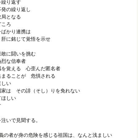
を繰り返す
不発の繰り返し
政局となる
どころ
チばかり連携は
 肝に銘じて覚悟を示せ
果敢に闘いを挑む
熱烈な信奉者
感を覚える 心歪んだ匿名者
集まることが 危惧される
ほしい
国家は その誹（そし）りを免れない
てほしい
す
を注いで見聞する。
。正義の者が身の危険を感じる祖国は、なんと浅ましい