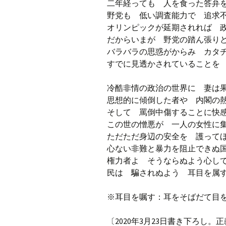
二年経っても 人を食った答弁
野党も 低い調査能力で 追求
オリンピックが延期されれば 
だからいまが 野党の踏ん張り
バラバラの思惑がからみ カタ
すでに見透かされていることを
冷酷非情の政治の世界に 妻は
思想的に傾倒した者や 内閣の
そして 罵倒中傷することに快
この世の憎悪が 一人の女性に
ただただ身辺の安全を 護って
心ない非難と暴力を阻止できぬ
権力者よ そうならぬよう心し
民は 騙されぬよう 耳目を属
※耳目を嘱す：耳をそばだて目
〔2020年3月23日書き下ろし