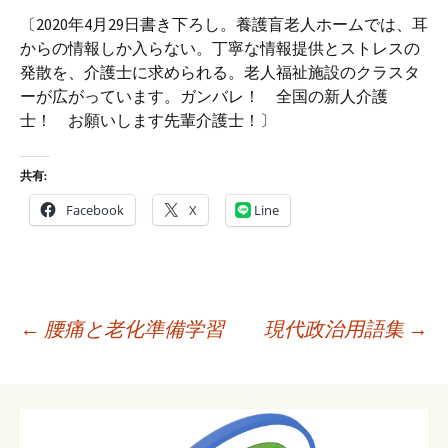
〔2020年4月29日書き下ろし。養護盲老人ホームでは、耳
からの情報しか入らない。丁寧な情報提供とストレスの
発散を、介護士に求められる。老人福祉施設のクラスタ
ーが広がっています。ガンバレ！ 全国の新人介護
士！ お願いします先輩介護士！〕
共有:
Facebook
X
Line
投
←
腰痛と老化準備学習
現代政治用語集
→
稿
ナ
ビ
ゲ