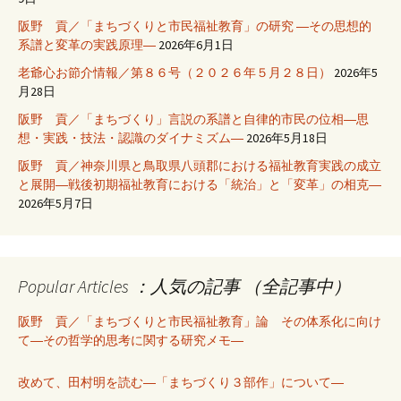
阪野 貢／「まちづくりと市民福祉教育」の研究 ―その思想的
系譜と変革の実践原理―
2026年6月1日
老爺心お節介情報／第８６号（２０２６年５月２８日）
2026年5
月28日
阪野 貢／「まちづくり」言説の系譜と自律的市民の位相―思
想・実践・技法・認識のダイナミズム―
2026年5月18日
阪野 貢／神奈川県と鳥取県八頭郡における福祉教育実践の成立
と展開―戦後初期福祉教育における「統治」と「変革」の相克―
2026年5月7日
Popular Articles ：人気の記事 （全記事中）
阪野 貢／「まちづくりと市民福祉教育」論 その体系化に向け
て―その哲学的思考に関する研究メモ―
改めて、田村明を読む―「まちづくり３部作」について―