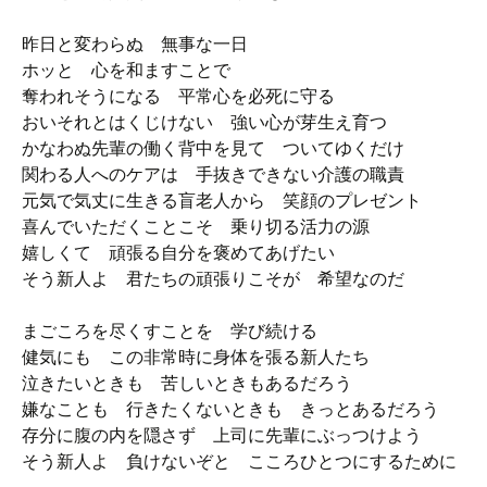
昨日と変わらぬ 無事な一日
ホッと 心を和ますことで
奪われそうになる 平常心を必死に守る
おいそれとはくじけない 強い心が芽生え育つ
かなわぬ先輩の働く背中を見て ついてゆくだけ
関わる人へのケアは 手抜きできない介護の職責
元気で気丈に生きる盲老人から 笑顔のプレゼント
喜んでいただくことこそ 乗り切る活力の源
嬉しくて 頑張る自分を褒めてあげたい
そう新人よ 君たちの頑張りこそが 希望なのだ
まごころを尽くすことを 学び続ける
健気にも この非常時に身体を張る新人たち
泣きたいときも 苦しいときもあるだろう
嫌なことも 行きたくないときも きっとあるだろう
存分に腹の内を隠さず 上司に先輩にぶっつけよう
そう新人よ 負けないぞと こころひとつにするために