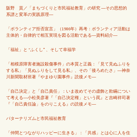
阪野 貢／「まちづくりと市民福祉教育」の研究 ―その思想的
系譜と変革の実践原理―
「ボランティア拒否宣言」（1986年）再考：ボランティア活動は
主体的・自律的で相互実現を図る活動である―資料紹介―
「福祉」と “ふくし” 、そして幸福学
「相模原障害者施設殺傷事件」の本質と正義：「見て見ぬふりを
する私」「見ぬふりをして見る私」、その「後ろめたさ」―神奈
川新聞取材班著『やまゆり園事件』読後メモ―
「自己決定」と「自己責任」：いま改めてその虚飾と欺瞞につい
て考える―小松美彦著『「自己決定権」という罠』と吉崎祥司著
『「自己責任論」をのりこえる』の読後メモ―
パターナリズムと市民福祉教育
「仲間とつながりハッピーに生きる」：「共感」とは心に人を住