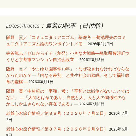
Latest Articles：最新の記事（日付順）
阪野 貢／「コミュニタリアニズム」基礎考 ―菊池理夫のコミ
ュニタリアニズム論のワンポイントメモ―
2026年8月7日
寺谷篤志／ゼロからイチ（創発）小さな大戦略―鳥取県智頭町づ
くりと京都市マンション自治会設立―
2026年8月3日
阪野 貢／「やまゆり園事件10年」：なぜ殺されなければならな
かったのか？―「内なる差別」と共生社会の欺瞞、そして福祉教
育の虚構―
2026年8月1日
阪野 貢／中村哲の「平和」考：「平和とは戦争がないことでは
ない」 ―「人間とは命であり、自然と人、人と人の関係性のな
かにしか生きられない存在である」―
2026年7月8日
老爺心お節介情報／第８８号（２０２６年７月２日）
2026年7月
2日
老爺心お節介情報／第８７号（２０２６年６月９日）
2026年6月
9日