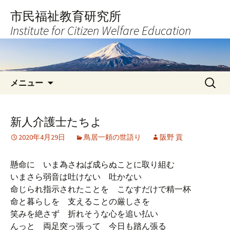
コ
市民福祉教育研究所
ン
Institute for Citizen Welfare Education
テ
ン
ツ
へ
検
ス
メニュー
索:
キ
ッ
プ
新人介護士たちよ
2020年4月29日
鳥居一頼の世語り
阪野 貢
懸命に いま為さねば成らぬことに取り組む
いまさら弱音は吐けない 吐かない
命じられ指示されたことを こなすだけで精一杯
命と暮らしを 支えることの厳しさを
笑みを絶さず 折れそうな心を追い払い
んっと 両足突っ張って 今日も踏ん張る