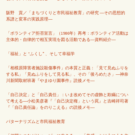
阪野 貢／「まちづくりと市民福祉教育」の研究 ―その思想的
系譜と変革の実践原理―
「ボランティア拒否宣言」（1986年）再考：ボランティア活動は
主体的・自律的で相互実現を図る活動である―資料紹介―
「福祉」と “ふくし” 、そして幸福学
「相模原障害者施設殺傷事件」の本質と正義：「見て見ぬふりを
する私」「見ぬふりをして見る私」、その「後ろめたさ」―神奈
川新聞取材班著『やまゆり園事件』読後メモ―
「自己決定」と「自己責任」：いま改めてその虚飾と欺瞞につい
て考える―小松美彦著『「自己決定権」という罠』と吉崎祥司著
『「自己責任論」をのりこえる』の読後メモ―
パターナリズムと市民福祉教育