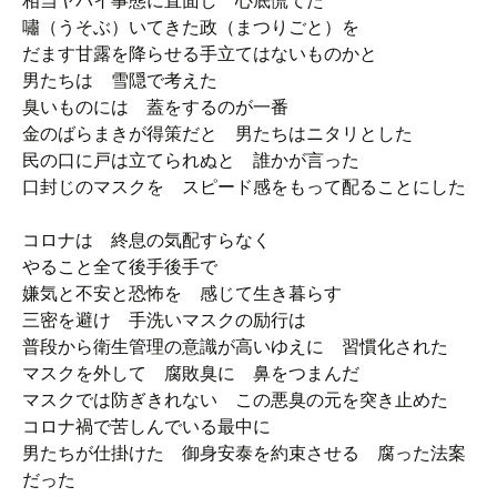
相当ヤバイ事態に直面し 心底慌てた
嘯（うそぶ）いてきた政（まつりごと）を
だます甘露を降らせる手立てはないものかと
男たちは 雪隠で考えた
臭いものには 蓋をするのが一番
金のばらまきが得策だと 男たちはニタリとした
民の口に戸は立てられぬと 誰かが言った
口封じのマスクを スピード感をもって配ることにした
コロナは 終息の気配すらなく
やること全て後手後手で
嫌気と不安と恐怖を 感じて生き暮らす
三密を避け 手洗いマスクの励行は
普段から衛生管理の意識が高いゆえに 習慣化された
マスクを外して 腐敗臭に 鼻をつまんだ
マスクでは防ぎきれない この悪臭の元を突き止めた
コロナ禍で苦しんでいる最中に
男たちが仕掛けた 御身安泰を約束させる 腐った法案
だった