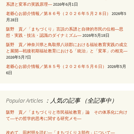
系譜と変革の実践原理―
2026年6月1日
老爺心お節介情報／第８６号（２０２６年５月２８日）
2026年5
月28日
阪野 貢／「まちづくり」言説の系譜と自律的市民の位相―思
想・実践・技法・認識のダイナミズム―
2026年5月18日
阪野 貢／神奈川県と鳥取県八頭郡における福祉教育実践の成立
と展開―戦後初期福祉教育における「統治」と「変革」の相克―
2026年5月7日
老爺心お節介情報／第８５号（２０２６年５月６日）
2026年5月
6日
Popular Articles ：人気の記事 （全記事中）
阪野 貢／「まちづくりと市民福祉教育」論 その体系化に向け
て―その哲学的思考に関する研究メモ―
改めて、田村明を読む―「まちづくり３部作」について―