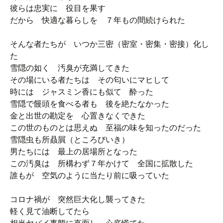
彼らは忠実に 役目を果す
だから 快適な暮らしを ７年もの間続けられた
そんな者たちが いつか三密（密室・密集・密接）化し
た
雪隠の如く 汚臭が充満してきた
その場にいる者たちは その匂いにマヒして
時には ジャスミン香にも似て 酔った
雪隠で饅頭を食べる者も 後を絶たなかった
金と出世の勘定を 心置きなくできた
この世のものとは思えぬ 至福の味を知ったのだった
雪隠虫も所贔屓（ところびいき）
男たちには 最上の居場所となった
この汚臭は 所構わず７年かけて 全国に拡散した
誰もが 空気のように当たり前に吸っていた
コロナ禍が 突然巨大化し襲ってきた
軽く見て油断してたら