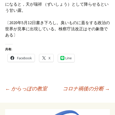
になると，天が瑞祥 （ずいしょう）として降らせるとい
う甘い露。
〔2020年5月12日書き下ろし。臭いものに蓋をする政治の
世界が見事に出現している。検察庁法改正はその象徴で
ある〕
共有:
Facebook
X
Line
投
←
からっぽの教室
コロナ禍後の分断
→
稿
ナ
ビ
ゲ