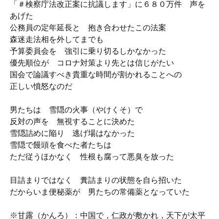
「＃検察庁法改正案に抗議します」に６８０万件 声を
あげた
公務員の定年延長と 抱き合わせたこの法案
森迷走法相を外してまでも
予算委員会を 強引に乗り切るしかなかった
優先順位が コロナ対策より先とは信じがたい
国会で論議すべき貴重な時間が割かれることへの
正しい憤怒なのだ
男たちは 雪隠の火事（やけくそ）で
反対の声を 無視することに決めた
雪隠詰めに陥り 逃げ場はなかった
雪隠で饅頭を食べた者たちは
ただ従うほかなく 性根も腐って悪臭を放った
目詰まりではなく 糞詰まりの状態を自ら招いた
だからいま便秘薬が 男たちの常備薬となっていた
※甘露（かんろ）：中国で，仁政が敷かれ，天下が太平