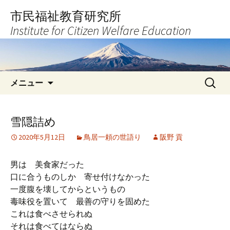
コ
市民福祉教育研究所
ン
Institute for Citizen Welfare Education
テ
ン
ツ
へ
検
ス
メニュー
索:
キ
ッ
プ
雪隠詰め
2020年5月12日
鳥居一頼の世語り
阪野 貢
男は 美食家だった
口に合うものしか 寄せ付けなかった
一度腹を壊してからというもの
毒味役を置いて 最善の守りを固めた
これは食べさせられぬ
それは食べてはならぬ