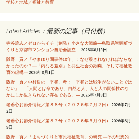
学校と地域／福祉と教育
Latest Articles：最新の記事（日付順）
寺谷篤志／ゼロからイチ（創発）小さな大戦略―鳥取県智頭町づ
くりと京都市マンション自治会設立―
2026年8月3日
阪野 貢／「やまゆり園事件10年」：なぜ殺されなければならな
かったのか？―「内なる差別」と共生社会の欺瞞、そして福祉教
育の虚構―
2026年8月1日
阪野 貢／中村哲の「平和」考：「平和とは戦争がないことでは
ない」 ―「人間とは命であり、自然と人、人と人の関係性のな
かにしか生きられない存在である」―
2026年7月8日
老爺心お節介情報／第８８号（２０２６年７月２日）
2026年7月
2日
老爺心お節介情報／第８７号（２０２６年６月９日）
2026年6月
9日
阪野 貢／「まちづくりと市民福祉教育」の研究 ―その思想的