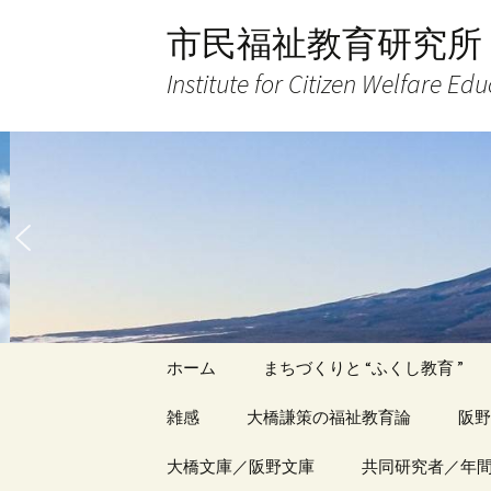
コ
市民福祉教育研究所
ン
テ
Institute for Citizen Welfare Ed
ン
ツ
へ
ス
キ
ッ
プ
ホーム
まちづくりと “ふくし教育 ”
雑感
大橋謙策の福祉教育論
阪野
アーカイブ（１）
大橋文庫／阪野文庫
アーカイブ（１）
共同研究者／年
アー
記事（1）～
著書
著書