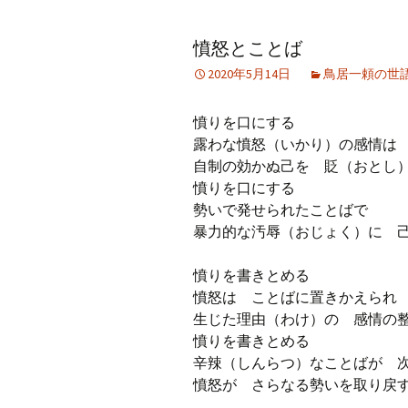
アーカイブ（２）
アーカイブ（２）
アー
憤怒とことば
記事（51）～
論文
ブッ
2020年5月14日
鳥居一頼の世
アーカイブ（３）
アーカイブ（３）
アー
記事（101）～
老爺心お節介情報
論文
憤りを口にする
アーカイブ（４）
露わな憤怒（いかり）の感情
アーカイブ（４）
アー
記事（151）～
講演録
社会
自制の効かぬ己を 貶（おとし
憤りを口にする
アーカイブ（５）
アーカイブ（５）
アー
勢いで発せられたことばで
記事（201）～
四国遍路紀行文
研究
暴力的な汚辱（おじょく）に 
憤りを書きとめる
憤怒は ことばに置きかえら
生じた理由（わけ）の 感情の
憤りを書きとめる
辛辣（しんらつ）なことばが 
憤怒が さらなる勢いを取り戻