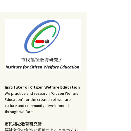
記事（51）～
）
アーカイブ（２）
1
アーカイブ（３）
研究ノート
記事（101）～
）
アーカイブ（３）
1
アーカイブ（４）
調査報告
記事（151）～
）
アーカイブ（４）
1
アーカイブ（５）
実践報告
記事（201）～
）
アーカイブ（５）
5
コラム
Institute for Citizen Welfare Education
We practice and research "Citizen Welfare
Education" for the creation of welfare
culture and community development
through welfare
市民福祉教育研究所
福祉文化の創造と福祉によるまちづくり