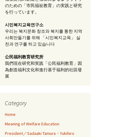
のための「市民福祉教育」の実践と研究
を行っています。
시민복지교육연구소
우리는 복지문화 창조와 복지를 통한 지역
사회만들기를 위해 「시민복지교육」 실
천과 연구를 하고 있습니다
公民福利教育
研究所
我們現在研究和実践「公民福利教育」因
為創造福利文化和進行基于福利的社區發
展
Category
Home
Meaning of Welfare Education
President／Sadaaki Tamura・Yukihiro