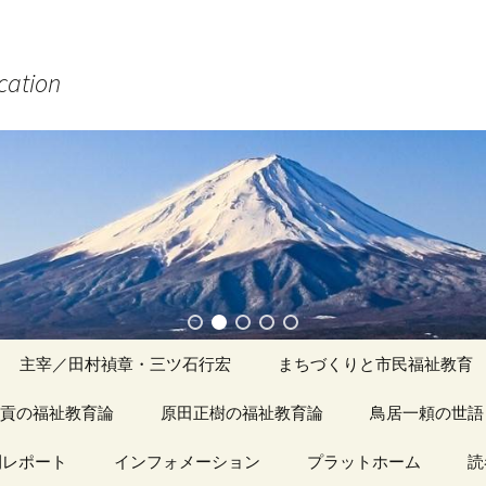
ucation
主宰／田村禎章・三ツ石行宏
まちづくりと市民福祉教育
貢の福祉教育論
原田正樹の福祉教育論
アーカイブ（１）
鳥居一頼の世語
記事（1）～
間レポート
カイブ（１）
インフォメーション
アーカイブ（１）
プラットホーム
アーカイブ（１
読
著書
アーカイブ（２）
「心守る詩」