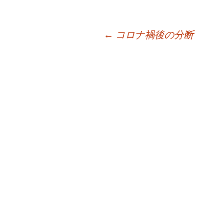
投
←
コロナ禍後の分断
稿
ナ
ビ
ゲ
ー
シ
ョ
ン