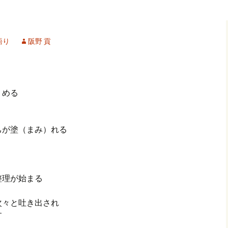
記事（51）～
カイブ（２）
アーカイブ（２）
アーカイブ（２
クレット
学位論文
アーカイブ（３）
2019/07/17～12/3
記事（101）～
語り
阪野 貢
カイブ（３）
アーカイブ（３）
アーカイブ（３
論文
アーカイブ（４）
2020/01/01～12/3
記事（151）～
は
カイブ（４）
アーカイブ（４）
アーカイブ（４
福祉セミナー
講演録
アーカイブ（５）
2021/01/01～12/3
）める
記事（201）～
カイブ（５）
アーカイブ（５）
アーカイブ（５
業績
その他
2022/01/01～03/1
己が塗（まみ）れる
れ
整理が始まる
次々と吐き出され
す