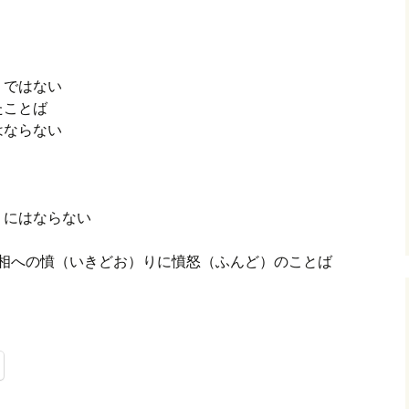
りではない
たことば
はならない
りにはならない
。世相への憤（いきどお）りに憤怒（ふんど）のことば
〕