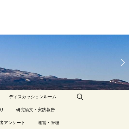
検
ディスカッションルーム
索:
り
アーカイブ（１）
研究論文・実践報告
記事（1）～
）
者アンケート
アーカイブ（１）
運営・管理
アーカイブ（２）
研究論文