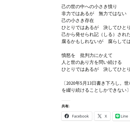
己の世の中への小さき憤り
非力ではあるが 無力ではない
己の小さき存在
ひとりではあるが 決してひと
己から発せられ記（しる）され
腐るかもしれないが 腐らして
憤怒を 批判力にかえて
人と世のあり方を問い続ける
ひとりではあるが 決してひと
〔2020年5月13日書き下ろし
を綴り続けることしかできない
共有:
Facebook
X
Line