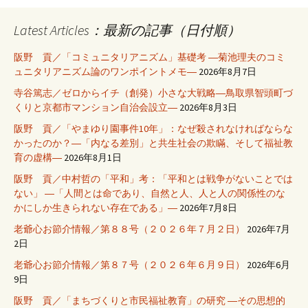
Latest Articles：最新の記事（日付順）
阪野 貢／「コミュニタリアニズム」基礎考 ―菊池理夫のコミ
ュニタリアニズム論のワンポイントメモ―
2026年8月7日
寺谷篤志／ゼロからイチ（創発）小さな大戦略―鳥取県智頭町づ
くりと京都市マンション自治会設立―
2026年8月3日
阪野 貢／「やまゆり園事件10年」：なぜ殺されなければならな
かったのか？―「内なる差別」と共生社会の欺瞞、そして福祉教
育の虚構―
2026年8月1日
阪野 貢／中村哲の「平和」考：「平和とは戦争がないことでは
ない」 ―「人間とは命であり、自然と人、人と人の関係性のな
かにしか生きられない存在である」―
2026年7月8日
老爺心お節介情報／第８８号（２０２６年７月２日）
2026年7月
2日
老爺心お節介情報／第８７号（２０２６年６月９日）
2026年6月
9日
阪野 貢／「まちづくりと市民福祉教育」の研究 ―その思想的