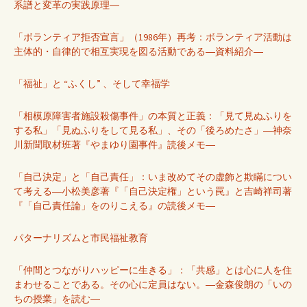
系譜と変革の実践原理―
「ボランティア拒否宣言」（1986年）再考：ボランティア活動は
主体的・自律的で相互実現を図る活動である―資料紹介―
「福祉」と “ふくし” 、そして幸福学
「相模原障害者施設殺傷事件」の本質と正義：「見て見ぬふりを
する私」「見ぬふりをして見る私」、その「後ろめたさ」―神奈
川新聞取材班著『やまゆり園事件』読後メモ―
「自己決定」と「自己責任」：いま改めてその虚飾と欺瞞につい
て考える―小松美彦著『「自己決定権」という罠』と吉崎祥司著
『「自己責任論」をのりこえる』の読後メモ―
パターナリズムと市民福祉教育
「仲間とつながりハッピーに生きる」：「共感」とは心に人を住
まわせることである。その心に定員はない。―金森俊朗の「いの
ちの授業」を読む―