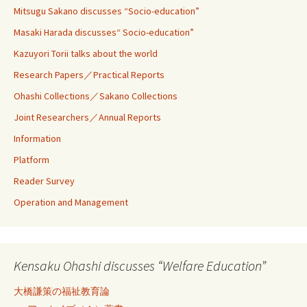
Mitsugu Sakano discusses “Socio-education”
Masaki Harada discusses“ Socio-education”
Kazuyori Torii talks about the world
Research Papers／Practical Reports
Ohashi Collections／Sakano Collections
Joint Researchers／Annual Reports
Information
Platform
Reader Survey
Operation and Management
Kensaku Ohashi discusses “Welfare Education”
大橋謙策の福祉教育論