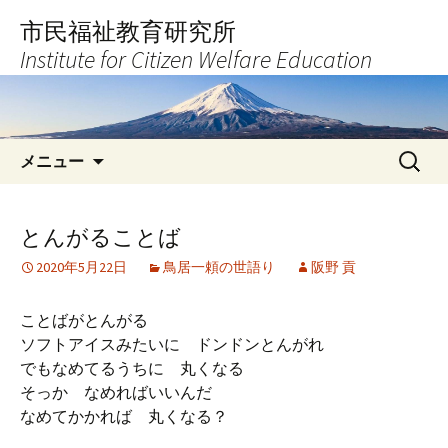
コ
市民福祉教育研究所
ン
Institute for Citizen Welfare Education
テ
ン
ツ
へ
検
ス
メニュー
索:
キ
ッ
プ
とんがることば
2020年5月22日
鳥居一頼の世語り
阪野 貢
ことばがとんがる
ソフトアイスみたいに ドンドンとんがれ
でもなめてるうちに 丸くなる
そっか なめればいいんだ
なめてかかれば 丸くなる？