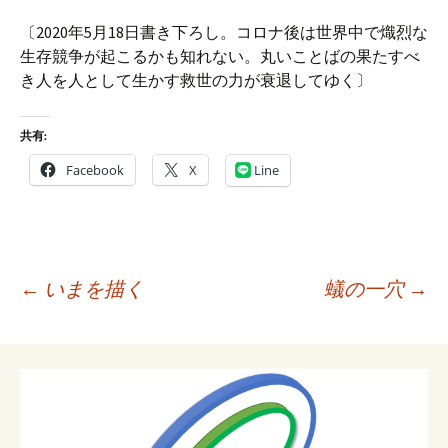
〔2020年5月18日書き下ろし。コロナ後は世界中で熾烈な
生存競争が起こるかも知れない。丸いことばの果たすべ
き人を人として生かす救世の力が衰退してゆく〕
共有:
Facebook
X
Line
投
←
いまを描く
蟻の一穴
→
稿
ナ
ビ
ゲ
ー
シ