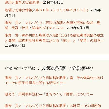
系譜と変革の実践原理―
2026年6月1日
老爺心お節介情報／第８６号（２０２６年５月２８日）
2026年5
月28日
阪野 貢／「まちづくり」言説の系譜と自律的市民の位相―思
想・実践・技法・認識のダイナミズム―
2026年5月18日
阪野 貢／神奈川県と鳥取県八頭郡における福祉教育実践の成立
と展開―戦後初期福祉教育における「統治」と「変革」の相克―
2026年5月7日
Popular Articles ：人気の記事 （全記事中）
阪野 貢／「まちづくりと市民福祉教育」論 その体系化に向け
て―その哲学的思考に関する研究メモ―
改めて、田村明を読む―「まちづくり３部作」について―
阪野 貢／「まちづくりと市民福祉教育」の研究 ―その思想的