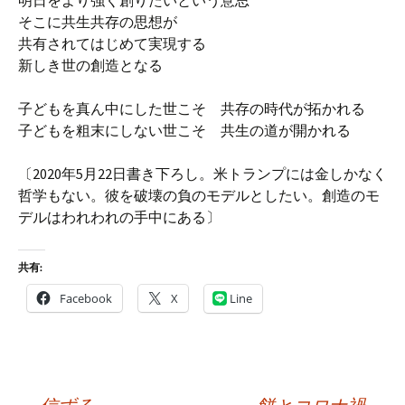
明日をより強く創りたいという意思
そこに共生共存の思想が
共有されてはじめて実現する
新しき世の創造となる
子どもを真ん中にした世こそ 共存の時代が拓かれる
子どもを粗末にしない世こそ 共生の道が開かれる
〔2020年5月22日書き下ろし。米トランプには金しかなく
哲学もない。彼を破壊の負のモデルとしたい。創造のモ
デルはわれわれの手中にある〕
共有:
Facebook
X
Line
投