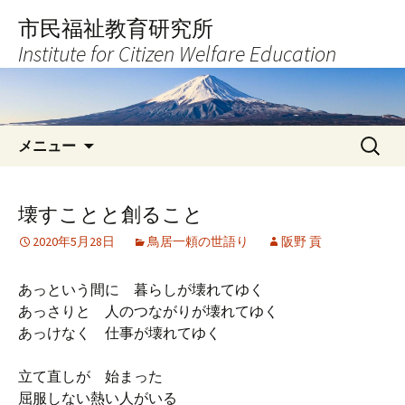
コ
市民福祉教育研究所
ン
Institute for Citizen Welfare Education
テ
ン
ツ
へ
検
ス
メニュー
索:
キ
ッ
プ
壊すことと創ること
2020年5月28日
鳥居一頼の世語り
阪野 貢
あっという間に 暮らしが壊れてゆく
あっさりと 人のつながりが壊れてゆく
あっけなく 仕事が壊れてゆく
立て直しが 始まった
屈服しない熱い人がいる