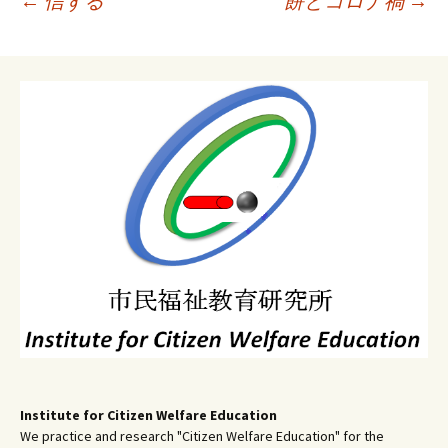
←
信ずる
餅とコロナ禍
→
稿
ナ
ビ
ゲ
ー
シ
ョ
ン
Institute for Citizen Welfare Education
We practice and research "Citizen Welfare Education" for the