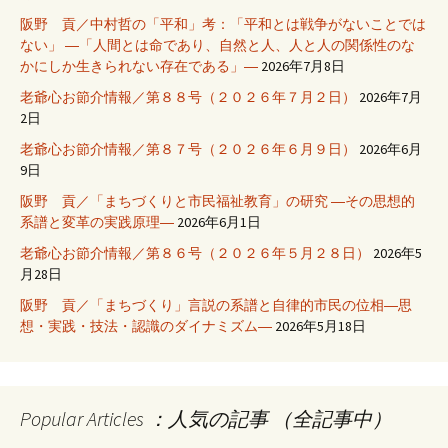
阪野 貢／中村哲の「平和」考：「平和とは戦争がないことでは
ない」 ―「人間とは命であり、自然と人、人と人の関係性のな
かにしか生きられない存在である」―
2026年7月8日
老爺心お節介情報／第８８号（２０２６年７月２日）
2026年7月
2日
老爺心お節介情報／第８７号（２０２６年６月９日）
2026年6月
9日
阪野 貢／「まちづくりと市民福祉教育」の研究 ―その思想的
系譜と変革の実践原理―
2026年6月1日
老爺心お節介情報／第８６号（２０２６年５月２８日）
2026年5
月28日
阪野 貢／「まちづくり」言説の系譜と自律的市民の位相―思
想・実践・技法・認識のダイナミズム―
2026年5月18日
Popular Articles ：人気の記事 （全記事中）