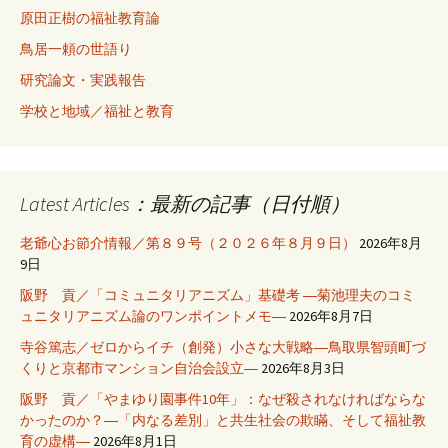
原田正樹の福祉教育論
鳥居一頼の世語り
研究論文・実践報告
学校と地域／福祉と教育
Latest Articles：最新の記事（日付順）
老爺心お節介情報／第８９号（２０２６年８月９日）
2026年8月
9日
阪野 貢／「コミュニタリアニズム」基礎考 ―菊池理夫のコミ
ュニタリアニズム論のワンポイントメモ―
2026年8月7日
寺谷篤志／ゼロからイチ（創発）小さな大戦略―鳥取県智頭町づ
くりと京都市マンション自治会設立―
2026年8月3日
阪野 貢／「やまゆり園事件10年」：なぜ殺されなければならな
かったのか？―「内なる差別」と共生社会の欺瞞、そして福祉教
育の虚構―
2026年8月1日