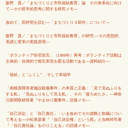
阪野 貢／「まちづくりと市民福祉教育」論 その体系化に向け
て―その哲学的思考に関する研究メモ―
改めて、田村明を読む―「まちづくり３部作」について―
阪野 貢／「まちづくりと市民福祉教育」の研究 ―その思想的
系譜と変革の実践原理―
「ボランティア拒否宣言」（1986年）再考：ボランティア活動は
主体的・自律的で相互実現を図る活動である―資料紹介―
「福祉」と “ふくし” 、そして幸福学
「相模原障害者施設殺傷事件」の本質と正義：「見て見ぬふりを
する私」「見ぬふりをして見る私」、その「後ろめたさ」―神奈
川新聞取材班著『やまゆり園事件』読後メモ―
「自己決定」と「自己責任」：いま改めてその虚飾と欺瞞につい
て考える―小松美彦著『「自己決定権」という罠』と吉崎祥司著
『「自己責任論」をのりこえる』の読後メモ―