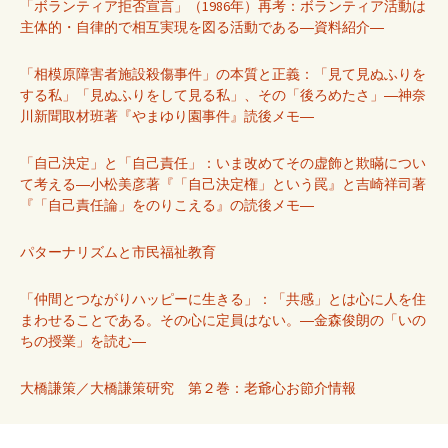
「ボランティア拒否宣言」（1986年）再考：ボランティア活動は
主体的・自律的で相互実現を図る活動である―資料紹介―
「相模原障害者施設殺傷事件」の本質と正義：「見て見ぬふりを
する私」「見ぬふりをして見る私」、その「後ろめたさ」―神奈
川新聞取材班著『やまゆり園事件』読後メモ―
「自己決定」と「自己責任」：いま改めてその虚飾と欺瞞につい
て考える―小松美彦著『「自己決定権」という罠』と吉崎祥司著
『「自己責任論」をのりこえる』の読後メモ―
パターナリズムと市民福祉教育
「仲間とつながりハッピーに生きる」：「共感」とは心に人を住
まわせることである。その心に定員はない。―金森俊朗の「いの
ちの授業」を読む―
大橋謙策／大橋謙策研究 第２巻：老爺心お節介情報