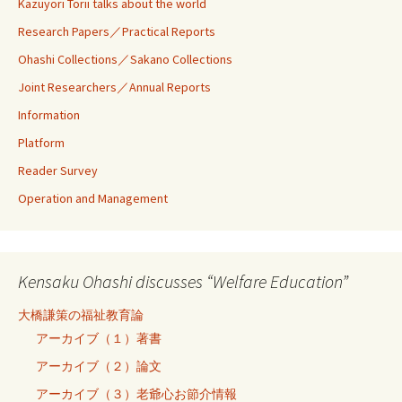
Kazuyori Torii talks about the world
Research Papers／Practical Reports
Ohashi Collections／Sakano Collections
Joint Researchers／Annual Reports
Information
Platform
Reader Survey
Operation and Management
Kensaku Ohashi discusses “Welfare Education”
大橋謙策の福祉教育論
アーカイブ（１）著書
アーカイブ（２）論文
アーカイブ（３）老爺心お節介情報