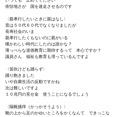
いつでも 止めてください
依怙地さが 国を迷走させるのです
〈親孝行したいときに親はなし〉
昔は５０代６０代でなくなりましたが
長寿社会のいま
親孝行したくもないのに親がいる
嘆かわしい時代にしたのは誰かな？
薄っぺらな道徳教育に期待するって 本心ですか？
議員さん 福祉も教育も滞っているんですよ
〈笛吹けども踊らず〉
踊り飽きました
いや自粛生活の反動ですかね
次は難しいですよ
１０兆円の見せ金 使うことになるでしょう
〈隔靴掻痒（かっかそうよう）〉
靴の上から足のかゆいところをかくなんて できっこな