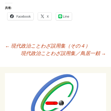
共有:
Facebook
X
Line
投
←
現代政治ことわざ誤用集（その４）
稿
現代政治ことわざ誤用集／鳥居一頼
→
ナ
ビ
ゲ
ー
シ
ョ
ン