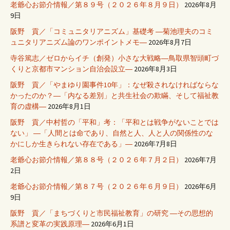
老爺心お節介情報／第８９号（２０２６年８月９日）
2026年8月
9日
阪野 貢／「コミュニタリアニズム」基礎考 ―菊池理夫のコミ
ュニタリアニズム論のワンポイントメモ―
2026年8月7日
寺谷篤志／ゼロからイチ（創発）小さな大戦略―鳥取県智頭町づ
くりと京都市マンション自治会設立―
2026年8月3日
阪野 貢／「やまゆり園事件10年」：なぜ殺されなければならな
かったのか？―「内なる差別」と共生社会の欺瞞、そして福祉教
育の虚構―
2026年8月1日
阪野 貢／中村哲の「平和」考：「平和とは戦争がないことでは
ない」 ―「人間とは命であり、自然と人、人と人の関係性のな
かにしか生きられない存在である」―
2026年7月8日
老爺心お節介情報／第８８号（２０２６年７月２日）
2026年7月
2日
老爺心お節介情報／第８７号（２０２６年６月９日）
2026年6月
9日
阪野 貢／「まちづくりと市民福祉教育」の研究 ―その思想的
系譜と変革の実践原理―
2026年6月1日