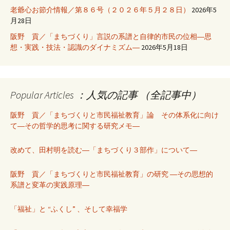
老爺心お節介情報／第８６号（２０２６年５月２８日）
2026年5
月28日
阪野 貢／「まちづくり」言説の系譜と自律的市民の位相―思
想・実践・技法・認識のダイナミズム―
2026年5月18日
Popular Articles ：人気の記事 （全記事中）
阪野 貢／「まちづくりと市民福祉教育」論 その体系化に向け
て―その哲学的思考に関する研究メモ―
改めて、田村明を読む―「まちづくり３部作」について―
阪野 貢／「まちづくりと市民福祉教育」の研究 ―その思想的
系譜と変革の実践原理―
「福祉」と “ふくし” 、そして幸福学