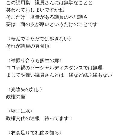
この誤用集 議員さんには無駄なことと
笑われておしまいですかね
そこだけ 度量がある議員の不思議さ
要は 面の皮が厚いというだけのことです
〈転んでもただでは起きない〉
それが議員の真骨頂
〈袖振り合うも多生の縁〉
コロナ禍のソーシャルディスタンスでは無理
ましてや偉い議員さんとは 縁など結ぶ縁もない
〈光陰矢の如し〉
政権の座
〈寝耳に水〉
政権交代の速報 待ってます！
〈衣食足りて礼節を知る〉