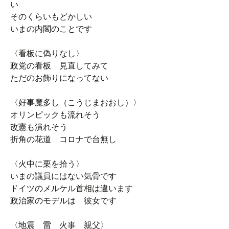
い
そのくらいもどかしい
いまの内閣のことです
〈看板に偽りなし〉
政党の看板 見直してみて
ただのお飾りになってない
〈好事魔多し（こうじまおおし）〉
オリンピックも流れそう
改憲も潰れそう
折角の花道 コロナで台無し
〈火中に栗を拾う〉
いまの議員にはない気骨です
ドイツのメルケル首相は違います
政治家のモデルは 彼女です
〈地震 雷 火事 親父〉