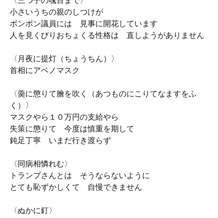
〈三つ子の魂百まで〉
小さいうちの親のしつけが
ボンボン議員には 見事に開花しています
人を見くびりおちょくる性格は 直しようがありません
〈月夜に提灯（ちょうちん）〉
首相にアベノマスク
〈羮に懲りて膾を吹く（あつものにこりてなますをふ
く）〉
マスクやら１０万円の支給やら
失策に懲りて 今度は慎重を期して
鈍足丁寧 いまだ行き渡らず
〈同病相憐れむ〉
トランプさんとは そうならないように
とても恥ずかしくて 自慢できません
〈ぬかに釘〉