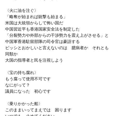
〈火に油を注ぐ〉
「略奪が始まれば銃撃も始まる」
米国は大統領からして怖い国だ
中国習近平も香港国家安全法を制定した
「分裂勢力や外部からの干渉勢力を震え上がさせる」と
中国軍香港駐留部隊の司令官は豪語する
ビッシとおかしいと言えないのは 臆病者か それとも
同類か
大国の指導者と民を注視しよう
〈宝の持ち腐れ〉
もう腐って使用不可です
なにがって？
議員になった 初心です
〈乗りかかった船〉
このままいってまえでは 困ります