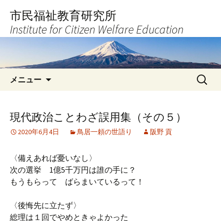
コ
市民福祉教育研究所
ン
Institute for Citizen Welfare Education
テ
ン
ツ
へ
検
ス
メニュー
索:
キ
ッ
プ
現代政治ことわざ誤用集（その５）
2020年6月4日
鳥居一頼の世語り
阪野 貢
〈備えあれば憂いなし〉
次の選挙 1億5千万円は誰の手に？
もうもらって ばらまいているって！
〈後悔先に立たず〉
総理は１回でやめときゃよかった