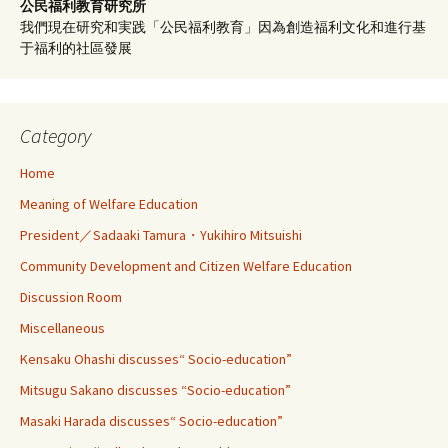
公民福利教育
研究所
我們現在研究和実践「公民福利教育」因為創造福利文化和進行基
于福利的社區發展
Category
Home
Meaning of Welfare Education
President／Sadaaki Tamura・Yukihiro Mitsuishi
Community Development and Citizen Welfare Education
Discussion Room
Miscellaneous
Kensaku Ohashi discusses“ Socio-education”
Mitsugu Sakano discusses “Socio-education”
Masaki Harada discusses“ Socio-education”