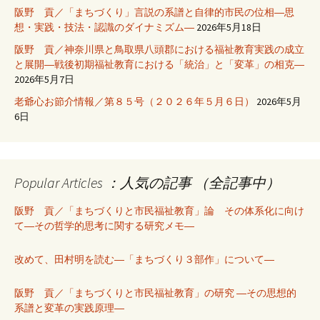
阪野 貢／「まちづくり」言説の系譜と自律的市民の位相―思
想・実践・技法・認識のダイナミズム―
2026年5月18日
阪野 貢／神奈川県と鳥取県八頭郡における福祉教育実践の成立
と展開―戦後初期福祉教育における「統治」と「変革」の相克―
2026年5月7日
老爺心お節介情報／第８５号（２０２６年５月６日）
2026年5月
6日
Popular Articles ：人気の記事 （全記事中）
阪野 貢／「まちづくりと市民福祉教育」論 その体系化に向け
て―その哲学的思考に関する研究メモ―
改めて、田村明を読む―「まちづくり３部作」について―
阪野 貢／「まちづくりと市民福祉教育」の研究 ―その思想的
系譜と変革の実践原理―