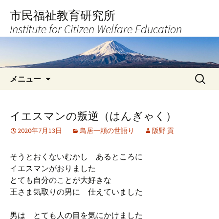
コ
市民福祉教育研究所
ン
Institute for Citizen Welfare Education
テ
ン
ツ
へ
検
ス
メニュー
索:
キ
ッ
プ
イエスマンの叛逆（はんぎゃく）
2020年7月13日
鳥居一頼の世語り
阪野 貢
そうとおくないむかし あるところに
イエスマンがおりました
とても自分のことが大好きな
王さま気取りの男に 仕えていました
男は とても人の目を気にかけました