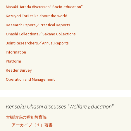
Masaki Harada discusses“ Socio-education”
Kazuyori Torii talks about the world
Research Papers／Practical Reports
Ohashi Collections／Sakano Collections
Joint Researchers／Annual Reports
Information
Platform
Reader Survey
Operation and Management
Kensaku Ohashi discusses “Welfare Education”
大橋謙策の福祉教育論
アーカイブ（１）著書