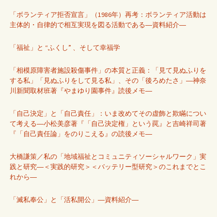
「ボランティア拒否宣言」（1986年）再考：ボランティア活動は
主体的・自律的で相互実現を図る活動である―資料紹介―
「福祉」と “ふくし” 、そして幸福学
「相模原障害者施設殺傷事件」の本質と正義：「見て見ぬふりを
する私」「見ぬふりをして見る私」、その「後ろめたさ」―神奈
川新聞取材班著『やまゆり園事件』読後メモ―
「自己決定」と「自己責任」：いま改めてその虚飾と欺瞞につい
て考える―小松美彦著『「自己決定権」という罠』と吉崎祥司著
『「自己責任論」をのりこえる』の読後メモ―
大橋謙策／私の「地域福祉とコミュニティソーシャルワーク」実
践と研究―＜実践的研究＞＜バッテリー型研究＞のこれまでとこ
れから―
「滅私奉公」と「活私開公」―資料紹介―