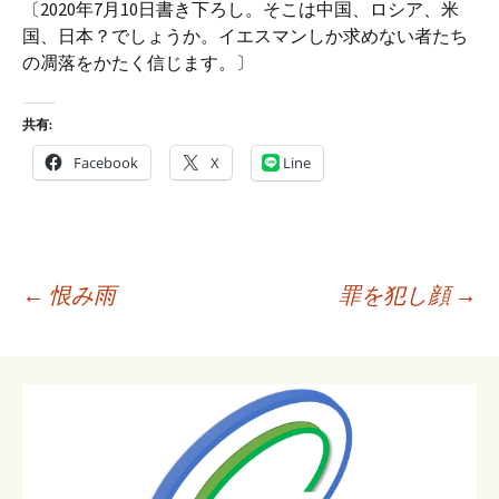
〔2020年7月10日書き下ろし。そこは中国、ロシア、米
国、日本？でしょうか。イエスマンしか求めない者たち
の凋落をかたく信じます。〕
共有:
Facebook
X
Line
投
←
恨み雨
罪を犯し顔
→
稿
ナ
ビ
ゲ
ー
シ
ョ