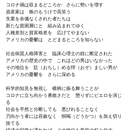
コロナ禍は収まるどころか さらに勢いを増す
資産家は 株のもうけで高笑う
失業を余儀なくされた者たちは
新たな貧困層にと 組み込まれてゆく
人種差別と貧富格差を 広げてやまない
アメリカの憂鬱は とどまるところを知らない
社会病質人格障害と 臨床心理士の姪に断定された
アメリカの歴史の中で これほどの男はいなかった
その地位を 貶（おちし）める悍（おぞ）ましい男が
アメリカの憂鬱を さらに深める
科学的知見を無視し 横柄に振る舞うことが
コロナに立ち向かう勇敢さだと 懲りずにピエロを演じ
る
社会を平然と分断しても 悪びれることなく
刃向かう者には容赦なく 恫喝（どうかつ）を加え切り
捨てる