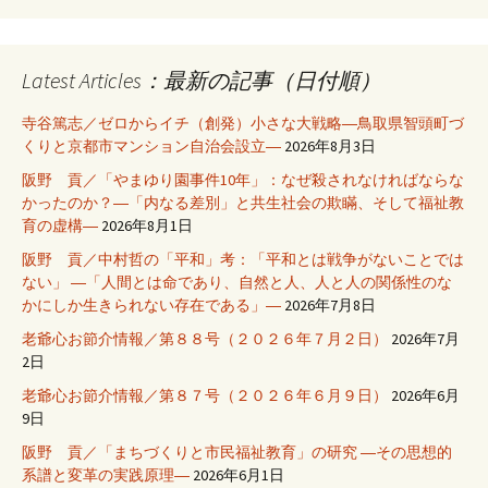
Latest Articles：最新の記事（日付順）
寺谷篤志／ゼロからイチ（創発）小さな大戦略―鳥取県智頭町づ
くりと京都市マンション自治会設立―
2026年8月3日
阪野 貢／「やまゆり園事件10年」：なぜ殺されなければならな
かったのか？―「内なる差別」と共生社会の欺瞞、そして福祉教
育の虚構―
2026年8月1日
阪野 貢／中村哲の「平和」考：「平和とは戦争がないことでは
ない」 ―「人間とは命であり、自然と人、人と人の関係性のな
かにしか生きられない存在である」―
2026年7月8日
老爺心お節介情報／第８８号（２０２６年７月２日）
2026年7月
2日
老爺心お節介情報／第８７号（２０２６年６月９日）
2026年6月
9日
阪野 貢／「まちづくりと市民福祉教育」の研究 ―その思想的
系譜と変革の実践原理―
2026年6月1日