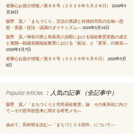
老爺心お節介情報／第８６号（２０２６年５月２８日）
2026年5
月28日
阪野 貢／「まちづくり」言説の系譜と自律的市民の位相―思
想・実践・技法・認識のダイナミズム―
2026年5月18日
阪野 貢／神奈川県と鳥取県八頭郡における福祉教育実践の成立
と展開―戦後初期福祉教育における「統治」と「変革」の相克―
2026年5月7日
老爺心お節介情報／第８５号（２０２６年５月６日）
2026年5月
6日
Popular Articles ：人気の記事 （全記事中）
阪野 貢／「まちづくりと市民福祉教育」論 その体系化に向け
て―その哲学的思考に関する研究メモ―
改めて、田村明を読む―「まちづくり３部作」について―