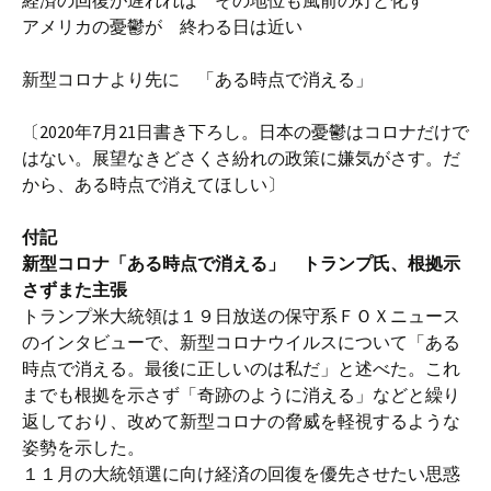
経済の回復が遅れれば その地位も風前の灯と化す
アメリカの憂鬱が 終わる日は近い
新型コロナより先に 「ある時点で消える」
〔2020年7月21日書き下ろし。日本の憂鬱はコロナだけで
はない。展望なきどさくさ紛れの政策に嫌気がさす。だ
から、ある時点で消えてほしい〕
付記
新型コロナ「ある時点で消える」 トランプ氏、根拠示
さずまた主張
トランプ米大統領は１９日放送の保守系ＦＯＸニュース
のインタビューで、新型コロナウイルスについて「ある
時点で消える。最後に正しいのは私だ」と述べた。これ
までも根拠を示さず「奇跡のように消える」などと繰り
返しており、改めて新型コロナの脅威を軽視するような
姿勢を示した。
１１月の大統領選に向け経済の回復を優先させたい思惑