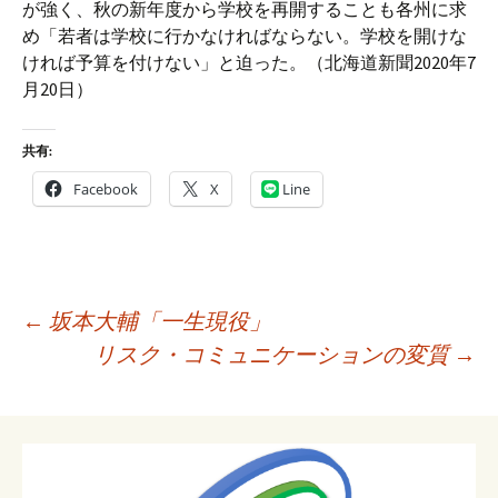
が強く、秋の新年度から学校を再開することも各州に求
め「若者は学校に行かなければならない。学校を開けな
ければ予算を付けない」と迫った。（北海道新聞2020年7
月20日）
共有:
Facebook
X
Line
投
←
坂本大輔「一生現役」
稿
リスク・コミュニケーションの変質
→
ナ
ビ
ゲ
ー
シ