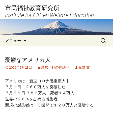
コ
市民福祉教育研究所
ン
Institute for Citizen Welfare Education
テ
ン
ツ
へ
検
ス
メニュー
索:
キ
ッ
プ
憂鬱なアメリカ人
2020年7月23日
鳥居一頼の世語り
阪野 貢
アメリカは 新型コロナ感染拡大中
７月１日 ２６０万人を突破した
７月２１日 ３８２万人 死者１４万人
世界の２６％を占める感染者
新規の感染者は ３週間で１２０万人と激増する