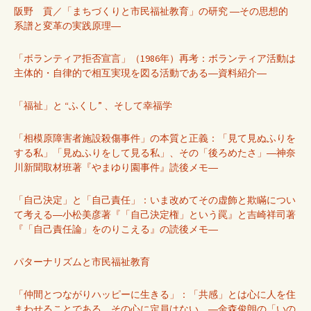
阪野 貢／「まちづくりと市民福祉教育」の研究 ―その思想的
系譜と変革の実践原理―
「ボランティア拒否宣言」（1986年）再考：ボランティア活動は
主体的・自律的で相互実現を図る活動である―資料紹介―
「福祉」と “ふくし” 、そして幸福学
「相模原障害者施設殺傷事件」の本質と正義：「見て見ぬふりを
する私」「見ぬふりをして見る私」、その「後ろめたさ」―神奈
川新聞取材班著『やまゆり園事件』読後メモ―
「自己決定」と「自己責任」：いま改めてその虚飾と欺瞞につい
て考える―小松美彦著『「自己決定権」という罠』と吉崎祥司著
『「自己責任論」をのりこえる』の読後メモ―
パターナリズムと市民福祉教育
「仲間とつながりハッピーに生きる」：「共感」とは心に人を住
まわせることである。その心に定員はない。―金森俊朗の「いの