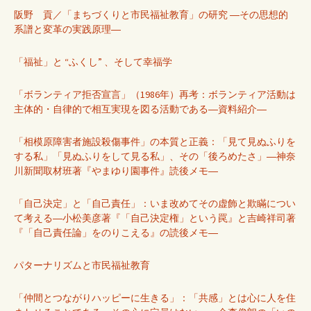
阪野 貢／「まちづくりと市民福祉教育」の研究 ―その思想的
系譜と変革の実践原理―
「福祉」と “ふくし” 、そして幸福学
「ボランティア拒否宣言」（1986年）再考：ボランティア活動は
主体的・自律的で相互実現を図る活動である―資料紹介―
「相模原障害者施設殺傷事件」の本質と正義：「見て見ぬふりを
する私」「見ぬふりをして見る私」、その「後ろめたさ」―神奈
川新聞取材班著『やまゆり園事件』読後メモ―
「自己決定」と「自己責任」：いま改めてその虚飾と欺瞞につい
て考える―小松美彦著『「自己決定権」という罠』と吉崎祥司著
『「自己責任論」をのりこえる』の読後メモ―
パターナリズムと市民福祉教育
「仲間とつながりハッピーに生きる」：「共感」とは心に人を住