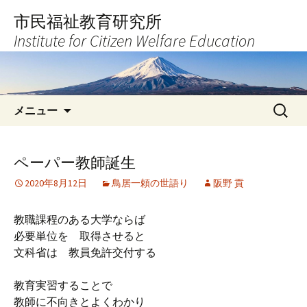
コ
市民福祉教育研究所
ン
Institute for Citizen Welfare Education
テ
ン
ツ
へ
検
ス
メニュー
索:
キ
ッ
プ
ペーパー教師誕生
2020年8月12日
鳥居一頼の世語り
阪野 貢
教職課程のある大学ならば
必要単位を 取得させると
文科省は 教員免許交付する
教育実習することで
教師に不向きとよくわかり