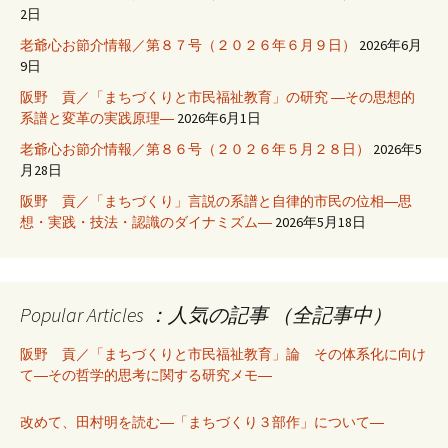
2日
老爺心お節介情報／第８７号（２０２６年６月９日）
2026年6月
9日
阪野 貢／「まちづくりと市民福祉教育」の研究 ―その思想的
系譜と変革の実践原理―
2026年6月1日
老爺心お節介情報／第８６号（２０２６年５月２８日）
2026年5
月28日
阪野 貢／「まちづくり」言説の系譜と自律的市民の位相―思
想・実践・技法・認識のダイナミズム―
2026年5月18日
Popular Articles ：人気の記事 （全記事中）
阪野 貢／「まちづくりと市民福祉教育」論 その体系化に向け
て―その哲学的思考に関する研究メモ―
改めて、田村明を読む―「まちづくり３部作」について―