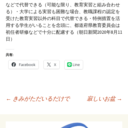
などで代替できる（可能な限り、教育実習と組み合わせ
る）・大学による実習も困難な場合、教職課程の認定を
受けた教育実習以外の科目で代替できる・特例措置を活
用する学生がいることを念頭に、都道府県教育委員会は
初任者研修などで十分に配慮する（朝日新聞2020年8月11
日）
共有:
Facebook
X
Line
投
←
きみがただいるだけで
寂しいお盆
→
稿
ナ
ビ
ゲ