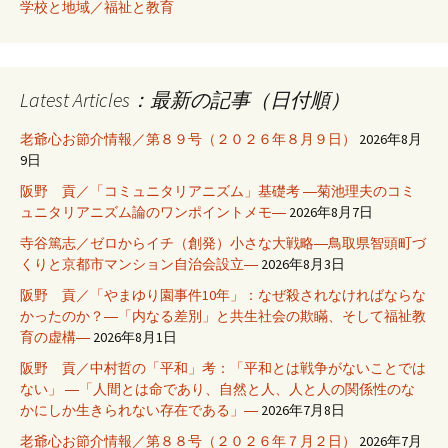
学校と地域／福祉と教育
Latest Articles：最新の記事（日付順）
老爺心お節介情報／第８９号（２０２６年８月９日）
2026年8月
9日
阪野 貢／「コミュニタリアニズム」基礎考 ―菊池理夫のコミ
ュニタリアニズム論のワンポイントメモ―
2026年8月7日
寺谷篤志／ゼロからイチ（創発）小さな大戦略―鳥取県智頭町づ
くりと京都市マンション自治会設立―
2026年8月3日
阪野 貢／「やまゆり園事件10年」：なぜ殺されなければならな
かったのか？―「内なる差別」と共生社会の欺瞞、そして福祉教
育の虚構―
2026年8月1日
阪野 貢／中村哲の「平和」考：「平和とは戦争がないことでは
ない」 ―「人間とは命であり、自然と人、人と人の関係性のな
かにしか生きられない存在である」―
2026年7月8日
老爺心お節介情報／第８８号（２０２６年７月２日）
2026年7月