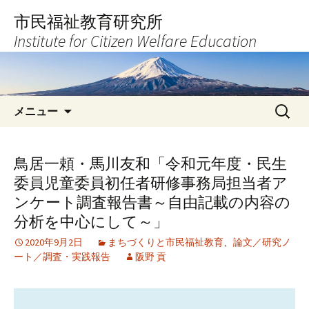
コ
市民福祉教育研究所
ン
Institute for Citizen Welfare Education
テ
ン
ツ
へ
検
ス
メニュー
索:
キ
ッ
プ
鳥居一頼・馬川友和「令和元年度・民生
委員児童委員初任者研修事務局担当者ア
ンケート調査報告書～自由記載の内容の
分析を中心にして～」
2020年9月2日
まちづくりと市民福祉教育
、
論文／研究ノ
ート／調査・実践報告
阪野 貢