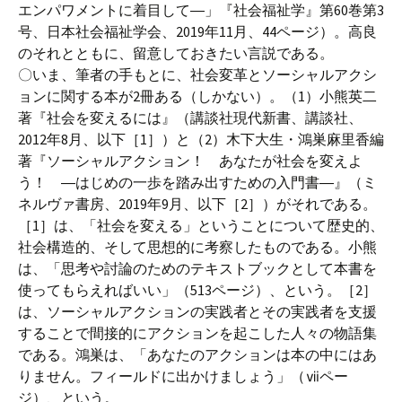
エンパワメントに着目して―」『社会福祉学』第60巻第3
号、日本社会福祉学会、2019年11月、44ページ）。高良
のそれとともに、留意しておきたい言説である。
〇いま、筆者の手もとに、社会変革とソーシャルアクシ
ョンに関する本が2冊ある（しかない）。（1）小熊英二
著『社会を変えるには』（講談社現代新書、講談社、
2012年8月、以下［1］）と（2）木下大生・鴻巣麻里香編
著『ソーシャルアクション！ あなたが社会を変えよ
う！ ―はじめの一歩を踏み出すための入門書―』（ミ
ネルヴァ書房、2019年9月、以下［2］）がそれである。
［1］は、「社会を変える」ということについて歴史的、
社会構造的、そして思想的に考察したものである。小熊
は、「思考や討論のためのテキストブックとして本書を
使ってもらえればいい」（513ページ）、という。［2］
は、ソーシャルアクションの実践者とその実践者を支援
することで間接的にアクションを起こした人々の物語集
である。鴻巣は、「あなたのアクションは本の中にはあ
りません。フィールドに出かけましょう」（ⅶペー
ジ）、という。