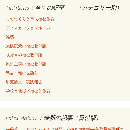
All Articles：全ての記事 （カテゴリー別）
まちづくりと市民福祉教育
ディスカッションルーム
雑感
大橋謙策の福祉教育論
阪野貢の福祉教育論
原田正樹の福祉教育論
鳥居一頼の世語り
研究論文・実践報告
学校と地域／福祉と教育
Latest Articles：最新の記事（日付順）
寺谷篤志／ゼロからイチ（創発）小さな大戦略―鳥取県智頭町づ