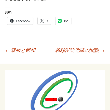
共有:
Facebook
X
Line
投
←
緊張と緩和
和顔愛語地蔵の開眼
→
稿
ナ
ビ
ゲ
ー
シ
ョ
ン