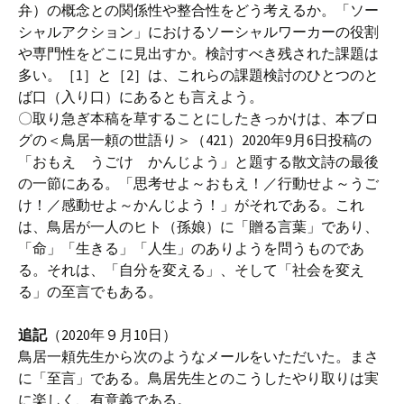
弁）の概念との関係性や整合性をどう考えるか。「ソー
シャルアクション」におけるソーシャルワーカーの役割
や専門性をどこに見出すか。検討すべき残された課題は
多い。［1］と［2］は、これらの課題検討のひとつのと
ば口（入り口）にあるとも言えよう。
〇取り急ぎ本稿を草することにしたきっかけは、本ブロ
グの＜鳥居一頼の世語り＞（421）2020年9月6日投稿の
「おもえ うごけ かんじよう」と題する散文詩の最後
の一節にある。「思考せよ～おもえ！／行動せよ～うご
け！／感動せよ～かんじよう！」がそれである。これ
は、鳥居が一人のヒト（孫娘）に「贈る言葉」であり、
「命」「生きる」「人生」のありようを問うものであ
る。それは、「自分を変える」、そして「社会を変え
る」の至言でもある。
追記
（2020年９月10日）
鳥居一頼先生から次のようなメールをいただいた。まさ
に「至言」である。鳥居先生とのこうしたやり取りは実
に楽しく、有意義である。