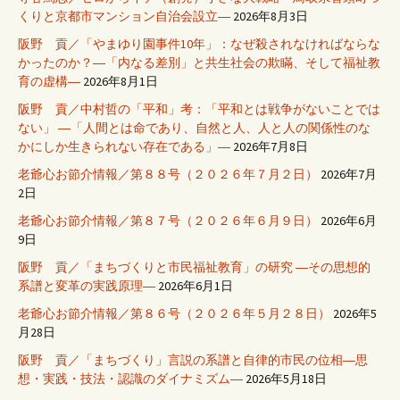
くりと京都市マンション自治会設立―
2026年8月3日
阪野 貢／「やまゆり園事件10年」：なぜ殺されなければならな
かったのか？―「内なる差別」と共生社会の欺瞞、そして福祉教
育の虚構―
2026年8月1日
阪野 貢／中村哲の「平和」考：「平和とは戦争がないことでは
ない」 ―「人間とは命であり、自然と人、人と人の関係性のな
かにしか生きられない存在である」―
2026年7月8日
老爺心お節介情報／第８８号（２０２６年７月２日）
2026年7月
2日
老爺心お節介情報／第８７号（２０２６年６月９日）
2026年6月
9日
阪野 貢／「まちづくりと市民福祉教育」の研究 ―その思想的
系譜と変革の実践原理―
2026年6月1日
老爺心お節介情報／第８６号（２０２６年５月２８日）
2026年5
月28日
阪野 貢／「まちづくり」言説の系譜と自律的市民の位相―思
想・実践・技法・認識のダイナミズム―
2026年5月18日