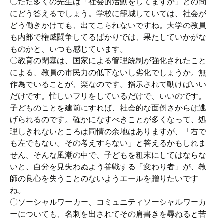
〇ただ多くの先生は「社会的活動をしてますか」との問
にどう答えるでしょう。学校に籠城していては、社会が
どう働きかけても、出てこられないですね。大学の教員
も内部で権威闘争してるばかりでは、果たしていかがな
ものかと、いつも感じています。
〇教育の閉塞は、国家による管理統制が強化されたこと
による、教員の市民力の低下ないし劣化でしょうか。無
作為でいることが、楽なのです。指示されて動けばいい
だけです。忙しいフリをしているだけで、いいのです。
子どものことを建前にすれば、社会的な面倒さからは逃
げられるのです。確かになすべきことが多くなって、処
理しきれないところは同情の余地はありますが、「右で
も左でもない。その考えすらない」と答えるかもしれま
せん。そんな風潮の中で、子どもを粗末にしてはならな
いと、自分を見失わぬよう善戦する「変わり者」が、教
師の良心を失うことのないようエールを贈りたいです
ね。
〇ソーシャルワーカー、コミュニティソーシャルワーカ
ーについても、名刺を出されてその肩書きを尋ねると苦