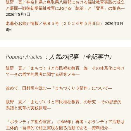
阪野 貢／神奈川県と鳥取県八頭郡における福祉教育実践の成立
と展開―戦後初期福祉教育における「統治」と「変革」の相克―
2026年5月7日
老爺心お節介情報／第８５号（２０２６年５月６日）
2026年5月
6日
Popular Articles ：人気の記事 （全記事中）
阪野 貢／「まちづくりと市民福祉教育」論 その体系化に向け
て―その哲学的思考に関する研究メモ―
改めて、田村明を読む―「まちづくり３部作」について―
阪野 貢／「まちづくりと市民福祉教育」の研究 ―その思想的
系譜と変革の実践原理―
「ボランティア拒否宣言」（1986年）再考：ボランティア活動は
主体的・自律的で相互実現を図る活動である―資料紹介―