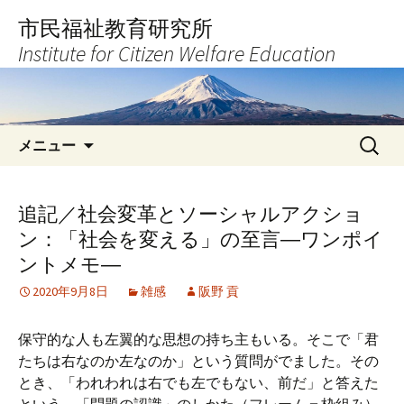
コ
市民福祉教育研究所
ン
Institute for Citizen Welfare Education
テ
ン
ツ
へ
検
ス
メニュー
索:
キ
ッ
プ
追記／社会変革とソーシャルアクショ
ン：「社会を変える」の至言―ワンポイ
ントメモ―
2020年9月8日
雑感
阪野 貢
保守的な人も左翼的な思想の持ち主もいる。そこで「君
たちは右なのか左なのか」という質問がでました。その
とき、「われわれは右でも左でもない、前だ」と答えた