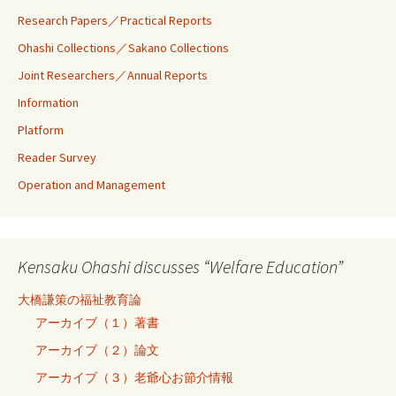
Research Papers／Practical Reports
Ohashi Collections／Sakano Collections
Joint Researchers／Annual Reports
Information
Platform
Reader Survey
Operation and Management
Kensaku Ohashi discusses “Welfare Education”
大橋謙策の福祉教育論
アーカイブ（１）著書
アーカイブ（２）論文
アーカイブ（３）老爺心お節介情報