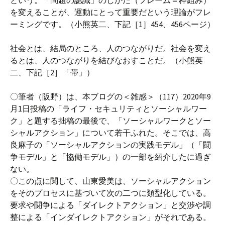
という。「問題の認識」のしかた（フレーム＝枠組み）
を変えることが、運動にとって重要だという理論がフレ
ーミングです。（小熊英二、下記［1］454、456ページ）
社会とは、結局のところ、人のつながりだ。社会を変え
るとは、人のつながりを結びなおすことだ。（小熊英
二、下記［2］「帯」）
〇筆者（阪野）は、本ブログの＜雑感＞（117）2020年9
月1日投稿の「ライフ・セキュリティとソーシャルワー
ク」と題する拙稿の最後で、「ソーシャルワークとソー
シャルアクション」について若干ふれた。そこでは、高
良麻子の「ソーシャルアクションの実践モデル」（「闘
争モデル」と「協働モデル」）の一部を紹介したに過ぎ
ない。
〇この点に関して、山東愛美は、ソーシャルアクション
をそのプロセスに基づいて次の二つに類型化している。
要求や闘争による「ダイレクトアクション」と交渉や調
整による「インダイレクトアクション」がそれである。