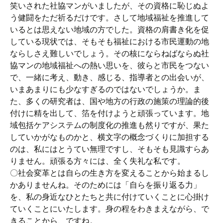
笑いされた社協マンがいましたが、その資格に恥じぬよ
う健闘をただ祈るだけです。さして地域福祉を推進して
いるとは思えない地域の方でした。資格の肩書き化を促
している現状では、そもそも福祉における市民運動の地
ならしさえ難しいでしょう。その核にならねばならぬ社
協マンの地域福祉への熱い思いを、彼らと市民をつない
で、一緒に考え、動き、感じる、指導者との出会いが、
いまあまりにも少なすぎるのではないでしょうか。ま
た、多くの研究者は、国や地方の行政の施策の理論的後
付けに精を出して、箔を付けようと頑張っています。地
域包括ケアシステムの制度化の推進も然りですが、果た
していかがなものかと、横文字の概念づくりに加担する
のは、私にはとうてい無理ですし、そもそも見識すらあ
りません。頑張る方々には、全く失礼な私です。
〇社会変革とは自らの生き方を変えることから始まるし
かありませんね。そのためには「自らを振り返る力」
を、私の身近なひとたちと共に付けていくことに心掛け
ていくことにいたします。身の程をわきまえながら、で
きることから、ですね。