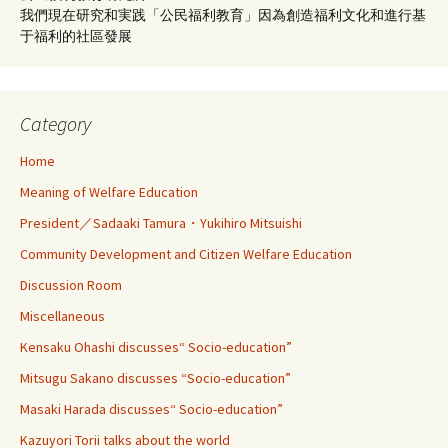
我們現在研究和実践「公民福利教育」因為創造福利文化和進行基
于福利的社區發展
Category
Home
Meaning of Welfare Education
President／Sadaaki Tamura・Yukihiro Mitsuishi
Community Development and Citizen Welfare Education
Discussion Room
Miscellaneous
Kensaku Ohashi discusses“ Socio-education”
Mitsugu Sakano discusses “Socio-education”
Masaki Harada discusses“ Socio-education”
Kazuyori Torii talks about the world