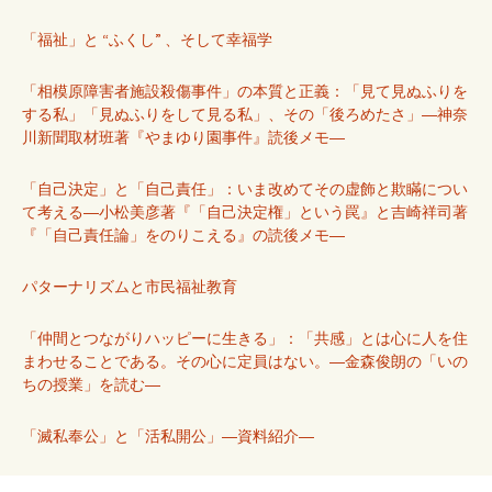
「福祉」と “ふくし” 、そして幸福学
「相模原障害者施設殺傷事件」の本質と正義：「見て見ぬふりを
する私」「見ぬふりをして見る私」、その「後ろめたさ」―神奈
川新聞取材班著『やまゆり園事件』読後メモ―
「自己決定」と「自己責任」：いま改めてその虚飾と欺瞞につい
て考える―小松美彦著『「自己決定権」という罠』と吉崎祥司著
『「自己責任論」をのりこえる』の読後メモ―
パターナリズムと市民福祉教育
「仲間とつながりハッピーに生きる」：「共感」とは心に人を住
まわせることである。その心に定員はない。―金森俊朗の「いの
ちの授業」を読む―
「滅私奉公」と「活私開公」―資料紹介―