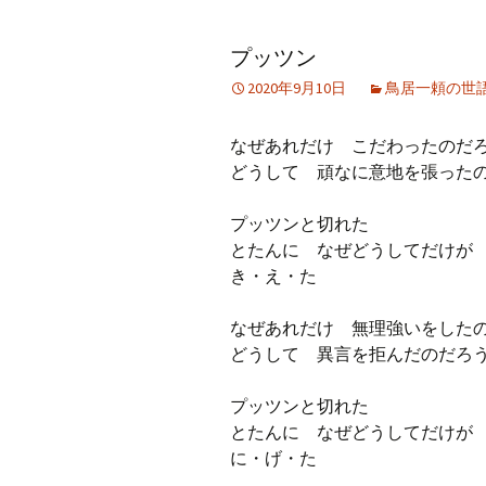
アーカイブ（２）
アーカイブ（２）
アー
プッツン
記事（51）～
論文
ブッ
2020年9月10日
鳥居一頼の世
アーカイブ（３）
アーカイブ（３）
アー
記事（101）～
老爺心お節介情報
論文
なぜあれだけ こだわったのだ
アーカイブ（４）
どうして 頑なに意地を張った
アーカイブ（４）
アー
記事（151）～
講演録
社会
プッツンと切れた
アーカイブ（５）
アーカイブ（５）
アー
とたんに なぜどうしてだけが
記事（201）～
四国遍路紀行文
研究
き・え・た
なぜあれだけ 無理強いをした
どうして 異言を拒んだのだろ
プッツンと切れた
とたんに なぜどうしてだけが
に・げ・た