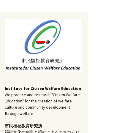
記事（51）～
）
アーカイブ（２）
1
アーカイブ（３）
研究ノート
記事（101）～
）
アーカイブ（３）
1
アーカイブ（４）
調査報告
記事（151）～
）
アーカイブ（４）
1
アーカイブ（５）
実践報告
記事（201）～
）
アーカイブ（５）
5
コラム
Institute for Citizen Welfare Education
We practice and research "Citizen Welfare
Education" for the creation of welfare
culture and community development
through welfare
市民福祉教育研究所
福祉文化の創造と福祉によるまちづくり