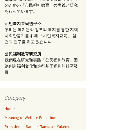
のための「市民福祉教育」の実践と研究
を行っています。
시민복지교육연구소
우리는 복지문화 창조와 복지를 통한 지역
사회만들기를 위해 「시민복지교육」 실
천과 연구를 하고 있습니다
公民福利教育
研究所
我們現在研究和実践「公民福利教育」因
為創造福利文化和進行基于福利的社區發
展
Category
Home
Meaning of Welfare Education
President／Sadaaki Tamura・Yukihiro