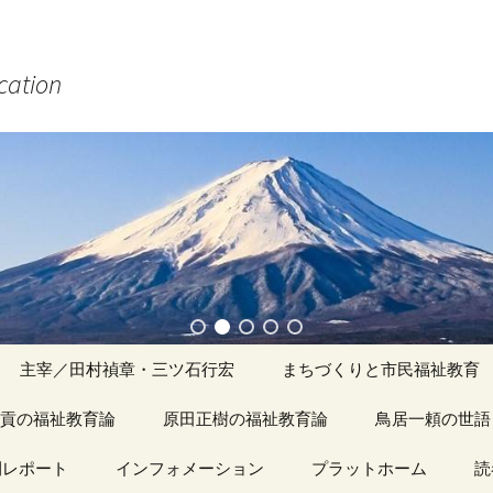
ucation
主宰／田村禎章・三ツ石行宏
まちづくりと市民福祉教育
貢の福祉教育論
原田正樹の福祉教育論
アーカイブ（１）
鳥居一頼の世語
記事（1）～
間レポート
カイブ（１）
インフォメーション
アーカイブ（１）
プラットホーム
アーカイブ（１
読
著書
アーカイブ（２）
「心守る詩」