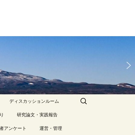
検
ディスカッションルーム
索:
り
アーカイブ（１）
研究論文・実践報告
記事（1）～
）
者アンケート
アーカイブ（１）
運営・管理
アーカイブ（２）
研究論文