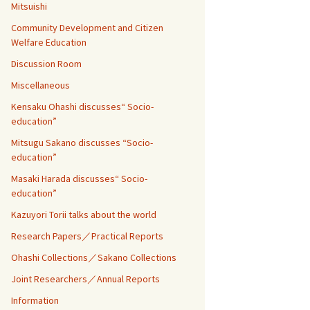
Mitsuishi
Community Development and Citizen
Welfare Education
Discussion Room
Miscellaneous
Kensaku Ohashi discusses“ Socio-
education”
Mitsugu Sakano discusses “Socio-
education”
Masaki Harada discusses“ Socio-
education”
Kazuyori Torii talks about the world
Research Papers／Practical Reports
Ohashi Collections／Sakano Collections
Joint Researchers／Annual Reports
Information