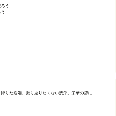
だろう
ろう
。座を降りた途端、振り返りたくない残滓。栄華の跡に