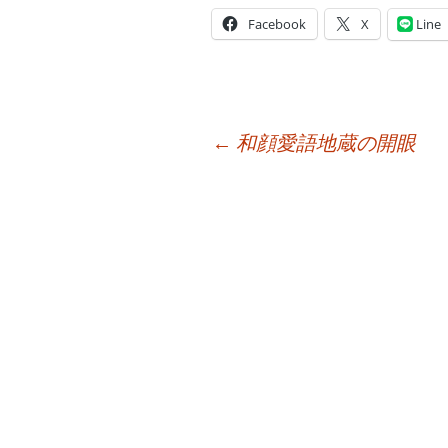
Facebook
X
Line
投
←
和顔愛語地蔵の開眼
稿
ナ
ビ
ゲ
ー
シ
ョ
ン