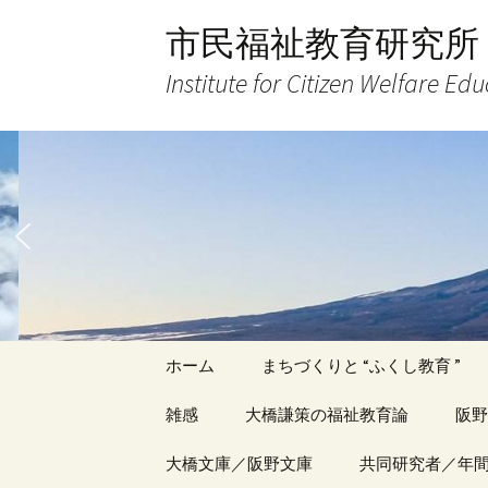
コ
市民福祉教育研究所
ン
テ
Institute for Citizen Welfare Ed
ン
ツ
へ
ス
キ
ッ
プ
ホーム
まちづくりと “ふくし教育 ”
雑感
大橋謙策の福祉教育論
阪野
アーカイブ（１）
大橋文庫／阪野文庫
アーカイブ（１）
共同研究者／年
アー
記事（1）～
著書
著書