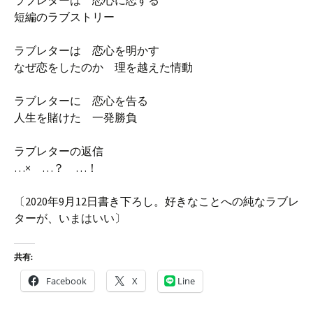
ラブレターは 恋心に恋する
短編のラブストリー
ラブレターは 恋心を明かす
なぜ恋をしたのか 理を越えた情動
ラブレターに 恋心を告る
人生を賭けた 一発勝負
ラブレターの返信
…× …？ …！
〔2020年9月12日書き下ろし。好きなことへの純なラブレ
ターが、いまはいい〕
共有:
Facebook
X
Line