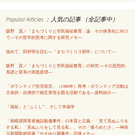
Popular Articles ：人気の記事 （全記事中）
阪野 貢／「まちづくりと市民福祉教育」論 その体系化に向け
て―その哲学的思考に関する研究メモ―
改めて、田村明を読む―「まちづくり３部作」について―
阪野 貢／「まちづくりと市民福祉教育」の研究 ―その思想的
系譜と変革の実践原理―
「ボランティア拒否宣言」（1986年）再考：ボランティア活動は
主体的・自律的で相互実現を図る活動である―資料紹介―
「福祉」と “ふくし” 、そして幸福学
「相模原障害者施設殺傷事件」の本質と正義：「見て見ぬふりを
する私」「見ぬふりをして見る私」、その「後ろめたさ」―神奈
川新聞取材班著『やまゆり園事件』読後メモ―