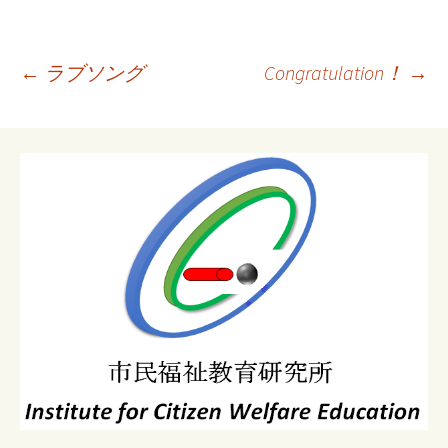
投
←
ラブソング
Congratulation！
→
稿
ナ
ビ
ゲ
ー
シ
ョ
ン