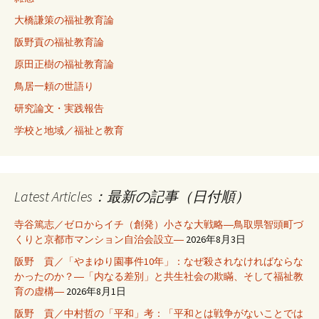
大橋謙策の福祉教育論
阪野貢の福祉教育論
原田正樹の福祉教育論
鳥居一頼の世語り
研究論文・実践報告
学校と地域／福祉と教育
Latest Articles：最新の記事（日付順）
寺谷篤志／ゼロからイチ（創発）小さな大戦略―鳥取県智頭町づ
くりと京都市マンション自治会設立―
2026年8月3日
阪野 貢／「やまゆり園事件10年」：なぜ殺されなければならな
かったのか？―「内なる差別」と共生社会の欺瞞、そして福祉教
育の虚構―
2026年8月1日
阪野 貢／中村哲の「平和」考：「平和とは戦争がないことでは