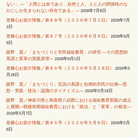
ない」 ―「人間とは命であり、自然と人、人と人の関係性のな
かにしか生きられない存在である」―
2026年7月8日
老爺心お節介情報／第８８号（２０２６年７月２日）
2026年7月
2日
老爺心お節介情報／第８７号（２０２６年６月９日）
2026年6月
9日
阪野 貢／「まちづくりと市民福祉教育」の研究 ―その思想的
系譜と変革の実践原理―
2026年6月1日
老爺心お節介情報／第８６号（２０２６年５月２８日）
2026年5
月28日
阪野 貢／「まちづくり」言説の系譜と自律的市民の位相―思
想・実践・技法・認識のダイナミズム―
2026年5月18日
阪野 貢／神奈川県と鳥取県八頭郡における福祉教育実践の成立
と展開―戦後初期福祉教育における「統治」と「変革」の相克―
2026年5月7日
老爺心お節介情報／第８５号（２０２６年５月６日）
2026年5月
6日