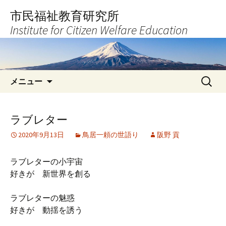
コ
市民福祉教育研究所
ン
Institute for Citizen Welfare Education
テ
ン
ツ
へ
検
ス
メニュー
索:
キ
ッ
プ
ラブレター
2020年9月13日
鳥居一頼の世語り
阪野 貢
ラブレターの小宇宙
好きが 新世界を創る
ラブレターの魅惑
好きが 動揺を誘う