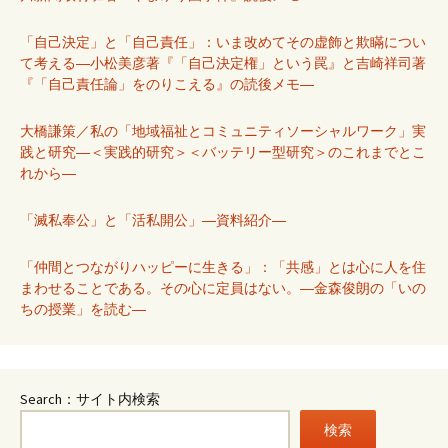
「自己決定」と「自己責任」：いま改めてその虚飾と欺瞞につい
て考える―小松美彦著『「自己決定権」という罠』と吉崎祥司著
『「自己責任論」をのりこえる』の読後メモ―
大橋謙策／私の「地域福祉とコミュニティソーシャルワーク」実
践と研究―＜実践的研究＞＜バッテリー型研究＞のこれまでとこ
れから―
「滅私奉公」と「活私開公」―資料紹介―
「仲間とつながりハッピーに生きる」：「共感」とは心に人を住
まわせることである。その心に定員はない。―金森俊朗の「いの
ちの授業」を読む―
Search：サイト内検索
検索