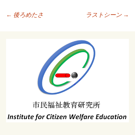
投
←
後ろめたさ
ラストシーン
→
稿
ナ
ビ
ゲ
ー
シ
ョ
ン