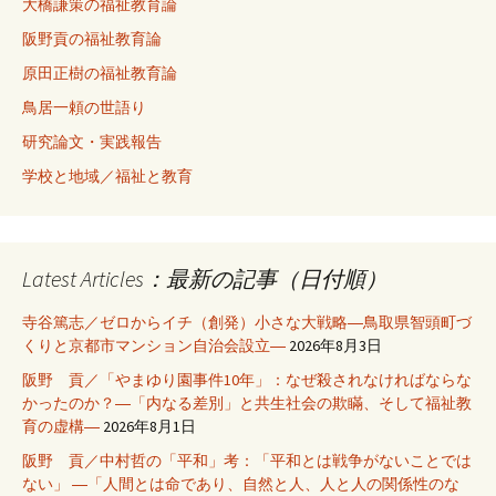
大橋謙策の福祉教育論
阪野貢の福祉教育論
原田正樹の福祉教育論
鳥居一頼の世語り
研究論文・実践報告
学校と地域／福祉と教育
Latest Articles：最新の記事（日付順）
寺谷篤志／ゼロからイチ（創発）小さな大戦略―鳥取県智頭町づ
くりと京都市マンション自治会設立―
2026年8月3日
阪野 貢／「やまゆり園事件10年」：なぜ殺されなければならな
かったのか？―「内なる差別」と共生社会の欺瞞、そして福祉教
育の虚構―
2026年8月1日
阪野 貢／中村哲の「平和」考：「平和とは戦争がないことでは
ない」 ―「人間とは命であり、自然と人、人と人の関係性のな