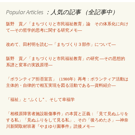
Popular Articles ：人気の記事 （全記事中）
阪野 貢／「まちづくりと市民福祉教育」論 その体系化に向け
て―その哲学的思考に関する研究メモ―
改めて、田村明を読む―「まちづくり３部作」について―
阪野 貢／「まちづくりと市民福祉教育」の研究 ―その思想的
系譜と変革の実践原理―
「ボランティア拒否宣言」（1986年）再考：ボランティア活動は
主体的・自律的で相互実現を図る活動である―資料紹介―
「福祉」と “ふくし” 、そして幸福学
「相模原障害者施設殺傷事件」の本質と正義：「見て見ぬふりを
する私」「見ぬふりをして見る私」、その「後ろめたさ」―神奈
川新聞取材班著『やまゆり園事件』読後メモ―