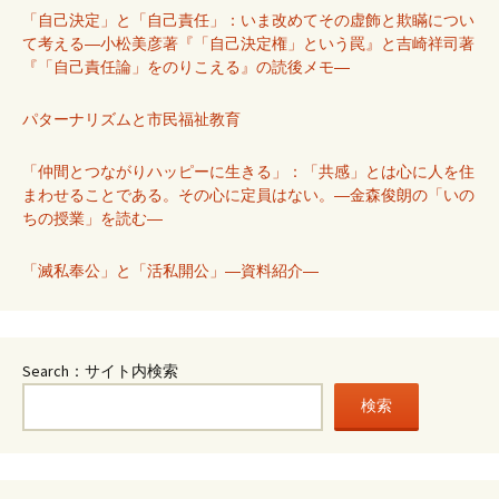
「自己決定」と「自己責任」：いま改めてその虚飾と欺瞞につい
て考える―小松美彦著『「自己決定権」という罠』と吉崎祥司著
『「自己責任論」をのりこえる』の読後メモ―
パターナリズムと市民福祉教育
「仲間とつながりハッピーに生きる」：「共感」とは心に人を住
まわせることである。その心に定員はない。―金森俊朗の「いの
ちの授業」を読む―
「滅私奉公」と「活私開公」―資料紹介―
Search：サイト内検索
検索