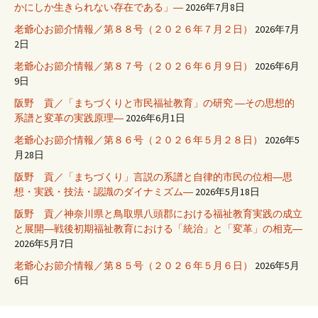
かにしか生きられない存在である」―
2026年7月8日
老爺心お節介情報／第８８号（２０２６年７月２日）
2026年7月
2日
老爺心お節介情報／第８７号（２０２６年６月９日）
2026年6月
9日
阪野 貢／「まちづくりと市民福祉教育」の研究 ―その思想的
系譜と変革の実践原理―
2026年6月1日
老爺心お節介情報／第８６号（２０２６年５月２８日）
2026年5
月28日
阪野 貢／「まちづくり」言説の系譜と自律的市民の位相―思
想・実践・技法・認識のダイナミズム―
2026年5月18日
阪野 貢／神奈川県と鳥取県八頭郡における福祉教育実践の成立
と展開―戦後初期福祉教育における「統治」と「変革」の相克―
2026年5月7日
老爺心お節介情報／第８５号（２０２６年５月６日）
2026年5月
6日