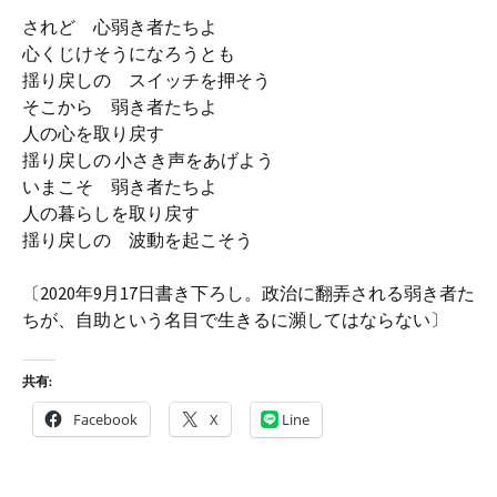
されど 心弱き者たちよ
心くじけそうになろうとも
揺り戻しの スイッチを押そう
そこから 弱き者たちよ
人の心を取り戻す
揺り戻しの 小さき声をあげよう
いまこそ 弱き者たちよ
人の暮らしを取り戻す
揺り戻しの 波動を起こそう
〔2020年9月17日書き下ろし。政治に翻弄される弱き者た
ちが、自助という名目で生きるに瀕してはならない〕
共有:
Facebook
X
Line