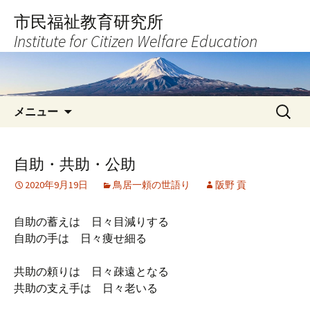
コ
市民福祉教育研究所
ン
Institute for Citizen Welfare Education
テ
ン
ツ
へ
検
ス
メニュー
索:
キ
ッ
プ
自助・共助・公助
2020年9月19日
鳥居一頼の世語り
阪野 貢
自助の蓄えは 日々目減りする
自助の手は 日々痩せ細る
共助の頼りは 日々疎遠となる
共助の支え手は 日々老いる