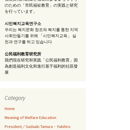
のための「市民福祉教育」の実践と研究
を行っています。
시민복지교육연구소
우리는 복지문화 창조와 복지를 통한 지역
사회만들기를 위해 「시민복지교육」 실
천과 연구를 하고 있습니다
公民福利教育
研究所
我們現在研究和実践「公民福利教育」因
為創造福利文化和進行基于福利的社區發
展
Category
Home
Meaning of Welfare Education
President／Sadaaki Tamura・Yukihiro