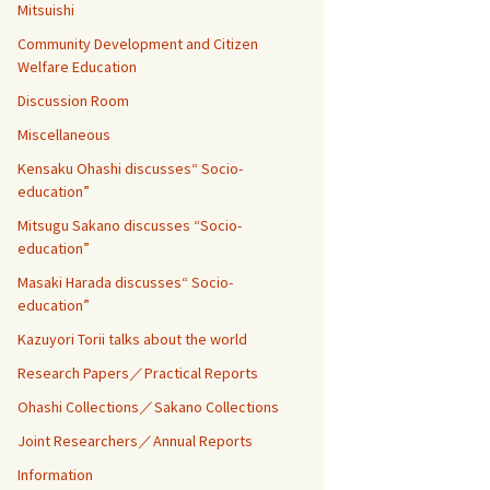
Mitsuishi
Community Development and Citizen
Welfare Education
Discussion Room
Miscellaneous
Kensaku Ohashi discusses“ Socio-
education”
Mitsugu Sakano discusses “Socio-
education”
Masaki Harada discusses“ Socio-
education”
Kazuyori Torii talks about the world
Research Papers／Practical Reports
Ohashi Collections／Sakano Collections
Joint Researchers／Annual Reports
Information