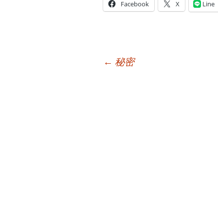
Facebook
X
Line
投
←
秘密
稿
ナ
ビ
ゲ
ー
シ
ョ
ン