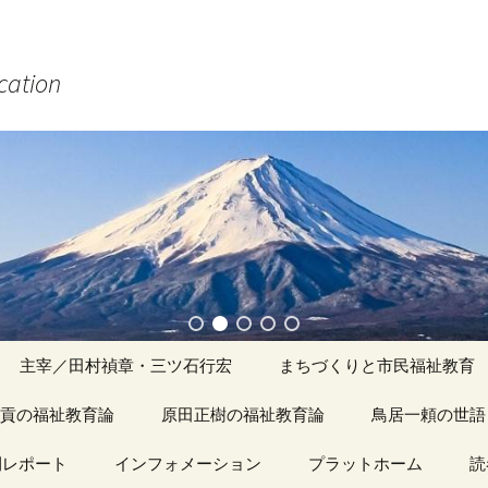
ucation
主宰／田村禎章・三ツ石行宏
まちづくりと市民福祉教育
貢の福祉教育論
原田正樹の福祉教育論
アーカイブ（１）
鳥居一頼の世語
記事（1）～
間レポート
カイブ（１）
インフォメーション
アーカイブ（１）
プラットホーム
アーカイブ（１
読
著書
アーカイブ（２）
「心守る詩」