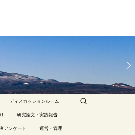
検
ディスカッションルーム
索:
り
アーカイブ（１）
研究論文・実践報告
記事（1）～
）
者アンケート
アーカイブ（１）
運営・管理
アーカイブ（２）
研究論文