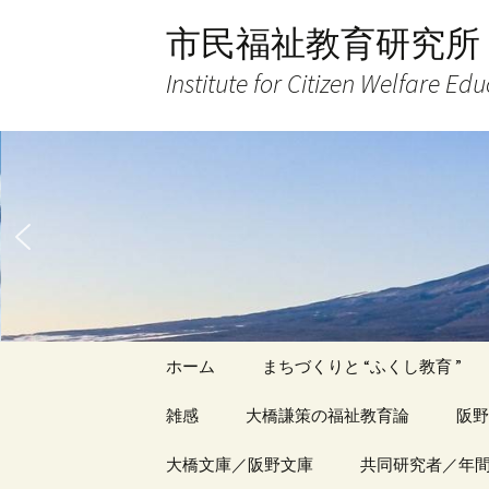
コ
市民福祉教育研究所
ン
テ
Institute for Citizen Welfare Ed
ン
ツ
へ
ス
キ
ッ
プ
ホーム
まちづくりと “ふくし教育 ”
雑感
大橋謙策の福祉教育論
阪野
アーカイブ（１）
大橋文庫／阪野文庫
アーカイブ（１）
共同研究者／年
アー
記事（1）～
著書
著書