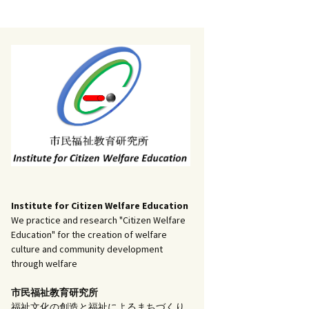
記事（51）～
）
アーカイブ（２）
1
アーカイブ（３）
研究ノート
記事（101）～
）
アーカイブ（３）
1
アーカイブ（４）
調査報告
記事（151）～
）
アーカイブ（４）
1
アーカイブ（５）
実践報告
記事（201）～
）
アーカイブ（５）
5
コラム
Institute for Citizen Welfare Education
We practice and research "Citizen Welfare
Education" for the creation of welfare
culture and community development
through welfare
市民福祉教育研究所
福祉文化の創造と福祉によるまちづくり