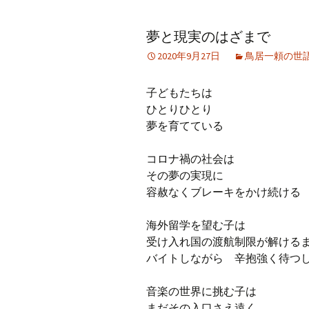
アーカイブ（２）
アーカイブ（２）
アー
夢と現実のはざまで
記事（51）～
論文
ブッ
2020年9月27日
鳥居一頼の世
アーカイブ（３）
アーカイブ（３）
アー
記事（101）～
老爺心お節介情報
論文
子どもたちは
アーカイブ（４）
ひとりひとり
アーカイブ（４）
アー
記事（151）～
講演録
社会
夢を育てている
アーカイブ（５）
アーカイブ（５）
アー
コロナ禍の社会は
記事（201）～
四国遍路紀行文
研究
その夢の実現に
容赦なくブレーキをかけ続ける
海外留学を望む子は
受け入れ国の渡航制限が解ける
バイトしながら 辛抱強く待つ
音楽の世界に挑む子は
まだその入口さえ遠く