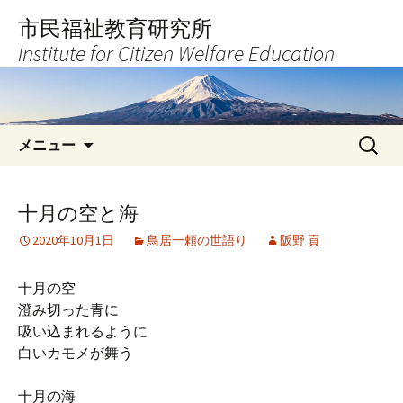
コ
市民福祉教育研究所
ン
Institute for Citizen Welfare Education
テ
ン
ツ
へ
検
ス
メニュー
索:
キ
ッ
プ
十月の空と海
2020年10月1日
鳥居一頼の世語り
阪野 貢
十月の空
澄み切った青に
吸い込まれるように
白いカモメが舞う
十月の海