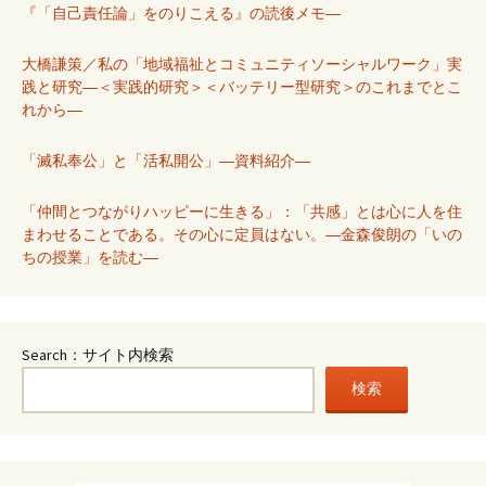
『「自己責任論」をのりこえる』の読後メモ―
大橋謙策／私の「地域福祉とコミュニティソーシャルワーク」実
践と研究―＜実践的研究＞＜バッテリー型研究＞のこれまでとこ
れから―
「滅私奉公」と「活私開公」―資料紹介―
「仲間とつながりハッピーに生きる」：「共感」とは心に人を住
まわせることである。その心に定員はない。―金森俊朗の「いの
ちの授業」を読む―
Search：サイト内検索
検索