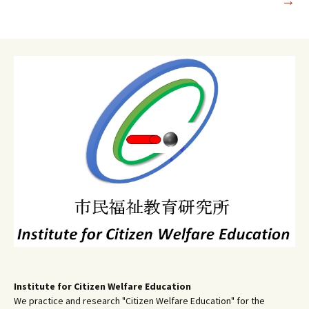
→
ー
シ
ョ
ン
Institute for Citizen Welfare Education
We practice and research "Citizen Welfare Education" for the