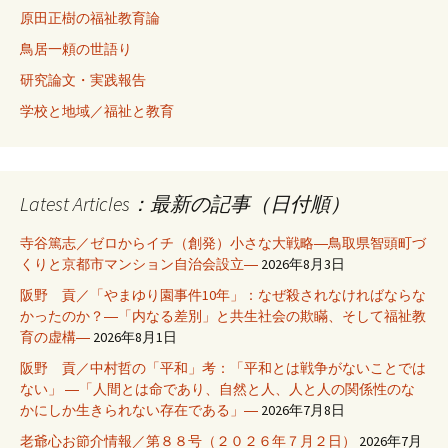
原田正樹の福祉教育論
鳥居一頼の世語り
研究論文・実践報告
学校と地域／福祉と教育
Latest Articles：最新の記事（日付順）
寺谷篤志／ゼロからイチ（創発）小さな大戦略―鳥取県智頭町づ
くりと京都市マンション自治会設立―
2026年8月3日
阪野 貢／「やまゆり園事件10年」：なぜ殺されなければならな
かったのか？―「内なる差別」と共生社会の欺瞞、そして福祉教
育の虚構―
2026年8月1日
阪野 貢／中村哲の「平和」考：「平和とは戦争がないことでは
ない」 ―「人間とは命であり、自然と人、人と人の関係性のな
かにしか生きられない存在である」―
2026年7月8日
老爺心お節介情報／第８８号（２０２６年７月２日）
2026年7月