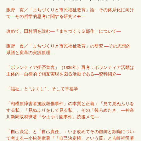
阪野 貢／「まちづくりと市民福祉教育」論 その体系化に向け
て―その哲学的思考に関する研究メモ―
改めて、田村明を読む―「まちづくり３部作」について―
阪野 貢／「まちづくりと市民福祉教育」の研究 ―その思想的
系譜と変革の実践原理―
「ボランティア拒否宣言」（1986年）再考：ボランティア活動は
主体的・自律的で相互実現を図る活動である―資料紹介―
「福祉」と “ふくし” 、そして幸福学
「相模原障害者施設殺傷事件」の本質と正義：「見て見ぬふりを
する私」「見ぬふりをして見る私」、その「後ろめたさ」―神奈
川新聞取材班著『やまゆり園事件』読後メモ―
「自己決定」と「自己責任」：いま改めてその虚飾と欺瞞につい
て考える―小松美彦著『「自己決定権」という罠』と吉崎祥司著