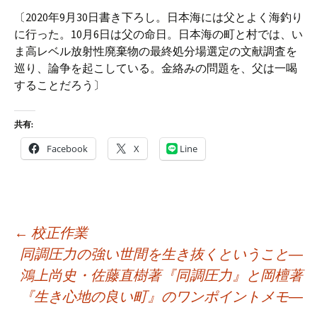
〔2020年9月30日書き下ろし。日本海には父とよく海釣り
に行った。10月6日は父の命日。日本海の町と村では、い
ま高レベル放射性廃棄物の最終処分場選定の文献調査を
巡り、論争を起こしている。金絡みの問題を、父は一喝
することだろう〕
共有:
Facebook
X
Line
投
←
校正作業
稿
同調圧力の強い世間を生き抜くということ―
ナ
鴻上尚史・佐藤直樹著『同調圧力』と岡檀著
ビ
『生き心地の良い町』のワンポイントメモ―
ゲ