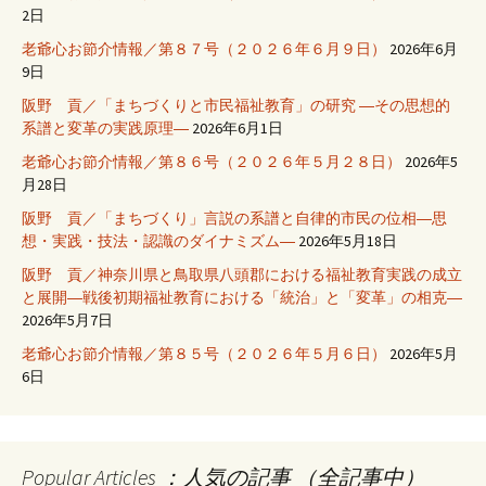
2日
老爺心お節介情報／第８７号（２０２６年６月９日）
2026年6月
9日
阪野 貢／「まちづくりと市民福祉教育」の研究 ―その思想的
系譜と変革の実践原理―
2026年6月1日
老爺心お節介情報／第８６号（２０２６年５月２８日）
2026年5
月28日
阪野 貢／「まちづくり」言説の系譜と自律的市民の位相―思
想・実践・技法・認識のダイナミズム―
2026年5月18日
阪野 貢／神奈川県と鳥取県八頭郡における福祉教育実践の成立
と展開―戦後初期福祉教育における「統治」と「変革」の相克―
2026年5月7日
老爺心お節介情報／第８５号（２０２６年５月６日）
2026年5月
6日
Popular Articles ：人気の記事 （全記事中）