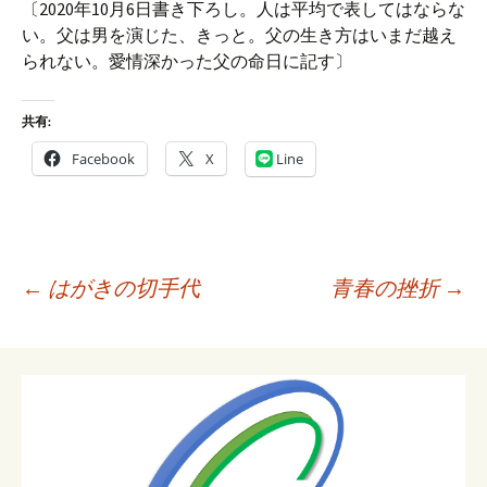
〔2020年10月6日書き下ろし。人は平均で表してはならな
い。父は男を演じた、きっと。父の生き方はいまだ越え
られない。愛情深かった父の命日に記す〕
共有:
Facebook
X
Line
投
←
はがきの切手代
青春の挫折
→
稿
ナ
ビ
ゲ
ー
シ
ョ