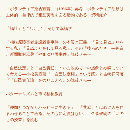
「ボランティア拒否宣言」（1986年）再考：ボランティア活動は
主体的・自律的で相互実現を図る活動である―資料紹介―
「福祉」と “ふくし” 、そして幸福学
「相模原障害者施設殺傷事件」の本質と正義：「見て見ぬふりを
する私」「見ぬふりをして見る私」、その「後ろめたさ」―神奈
川新聞取材班著『やまゆり園事件』読後メモ―
「自己決定」と「自己責任」：いま改めてその虚飾と欺瞞につい
て考える―小松美彦著『「自己決定権」という罠』と吉崎祥司著
『「自己責任論」をのりこえる』の読後メモ―
パターナリズムと市民福祉教育
「仲間とつながりハッピーに生きる」：「共感」とは心に人を住
まわせることである。その心に定員はない。―金森俊朗の「いの
ちの授業」を読む―