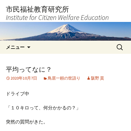
コ
市民福祉教育研究所
ン
Institute for Citizen Welfare Education
テ
ン
ツ
へ
検
ス
メニュー
索:
キ
ッ
プ
平均ってなに？
2020年10月7日
鳥居一頼の世語り
阪野 貢
ドライブ中
「１０キロって、何分かかるの？」
突然の質問がきた。