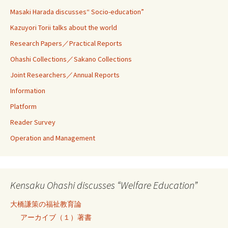
Masaki Harada discusses“ Socio-education”
Kazuyori Torii talks about the world
Research Papers／Practical Reports
Ohashi Collections／Sakano Collections
Joint Researchers／Annual Reports
Information
Platform
Reader Survey
Operation and Management
Kensaku Ohashi discusses “Welfare Education”
大橋謙策の福祉教育論
アーカイブ（１）著書