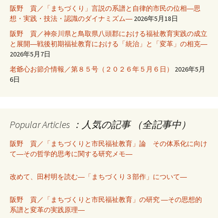
阪野 貢／「まちづくり」言説の系譜と自律的市民の位相―思
想・実践・技法・認識のダイナミズム―
2026年5月18日
阪野 貢／神奈川県と鳥取県八頭郡における福祉教育実践の成立
と展開―戦後初期福祉教育における「統治」と「変革」の相克―
2026年5月7日
老爺心お節介情報／第８５号（２０２６年５月６日）
2026年5月
6日
Popular Articles ：人気の記事 （全記事中）
阪野 貢／「まちづくりと市民福祉教育」論 その体系化に向け
て―その哲学的思考に関する研究メモ―
改めて、田村明を読む―「まちづくり３部作」について―
阪野 貢／「まちづくりと市民福祉教育」の研究 ―その思想的
系譜と変革の実践原理―