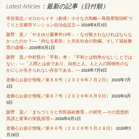
Latest Articles：最新の記事（日付順）
寺谷篤志／ゼロからイチ（創発）小さな大戦略―鳥取県智頭町づ
くりと京都市マンション自治会設立―
2026年8月3日
阪野 貢／「やまゆり園事件10年」：なぜ殺されなければならな
かったのか？―「内なる差別」と共生社会の欺瞞、そして福祉教
育の虚構―
2026年8月1日
阪野 貢／中村哲の「平和」考：「平和とは戦争がないことでは
ない」 ―「人間とは命であり、自然と人、人と人の関係性のな
かにしか生きられない存在である」―
2026年7月8日
老爺心お節介情報／第８８号（２０２６年７月２日）
2026年7月
2日
老爺心お節介情報／第８７号（２０２６年６月９日）
2026年6月
9日
阪野 貢／「まちづくりと市民福祉教育」の研究 ―その思想的
系譜と変革の実践原理―
2026年6月1日
老爺心お節介情報／第８６号（２０２６年５月２８日）
2026年5
月28日