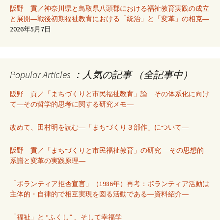
阪野 貢／神奈川県と鳥取県八頭郡における福祉教育実践の成立
と展開―戦後初期福祉教育における「統治」と「変革」の相克―
2026年5月7日
Popular Articles ：人気の記事 （全記事中）
阪野 貢／「まちづくりと市民福祉教育」論 その体系化に向け
て―その哲学的思考に関する研究メモ―
改めて、田村明を読む―「まちづくり３部作」について―
阪野 貢／「まちづくりと市民福祉教育」の研究 ―その思想的
系譜と変革の実践原理―
「ボランティア拒否宣言」（1986年）再考：ボランティア活動は
主体的・自律的で相互実現を図る活動である―資料紹介―
「福祉」と “ふくし” 、そして幸福学