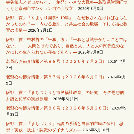
寺谷篤志／ゼロからイチ（創発）小さな大戦略―鳥取県智頭町づ
くりと京都市マンション自治会設立―
2026年8月3日
阪野 貢／「やまゆり園事件10年」：なぜ殺されなければならな
かったのか？―「内なる差別」と共生社会の欺瞞、そして福祉教
育の虚構―
2026年8月1日
阪野 貢／中村哲の「平和」考：「平和とは戦争がないことでは
ない」 ―「人間とは命であり、自然と人、人と人の関係性のな
かにしか生きられない存在である」―
2026年7月8日
老爺心お節介情報／第８８号（２０２６年７月２日）
2026年7月
2日
老爺心お節介情報／第８７号（２０２６年６月９日）
2026年6月
9日
阪野 貢／「まちづくりと市民福祉教育」の研究 ―その思想的
系譜と変革の実践原理―
2026年6月1日
老爺心お節介情報／第８６号（２０２６年５月２８日）
2026年5
月28日
阪野 貢／「まちづくり」言説の系譜と自律的市民の位相―思
想・実践・技法・認識のダイナミズム―
2026年5月18日