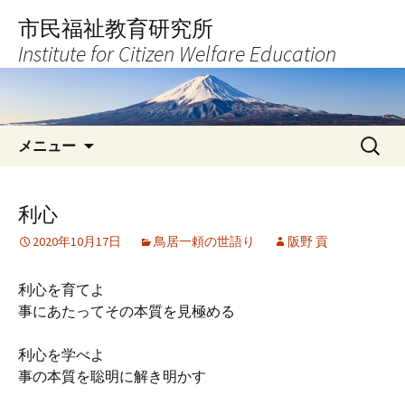
コ
市民福祉教育研究所
ン
Institute for Citizen Welfare Education
テ
ン
ツ
へ
検
ス
メニュー
索:
キ
ッ
プ
利心
2020年10月17日
鳥居一頼の世語り
阪野 貢
利心を育てよ
事にあたってその本質を見極める
利心を学べよ
事の本質を聡明に解き明かす