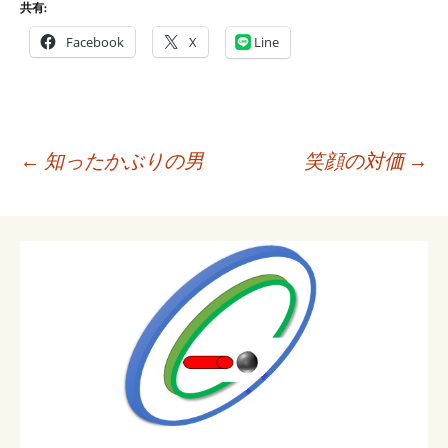
共有:
Facebook
X
Line
投
←
知ったかぶりの男
笑顔の対価
→
稿
ナ
ビ
ゲ
ー
シ
ョ
ン