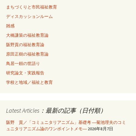
まちづくりと市民福祉教育
ディスカッションルーム
雑感
大橋謙策の福祉教育論
阪野貢の福祉教育論
原田正樹の福祉教育論
鳥居一頼の世語り
研究論文・実践報告
学校と地域／福祉と教育
Latest Articles：最新の記事（日付順）
阪野 貢／「コミュニタリアニズム」基礎考 ―菊池理夫のコミ
ュニタリアニズム論のワンポイントメモ―
2026年8月7日