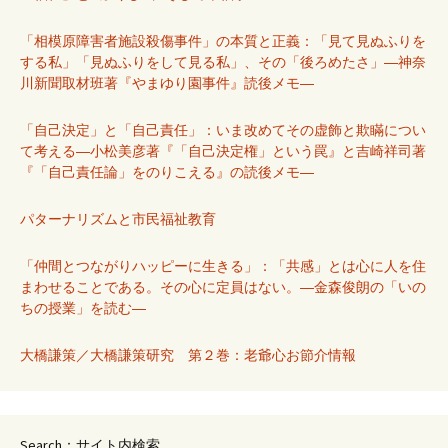
「相模原障害者施設殺傷事件」の本質と正義：「見て見ぬふりを
する私」「見ぬふりをして見る私」、その「後ろめたさ」―神奈
川新聞取材班著『やまゆり園事件』読後メモ―
「自己決定」と「自己責任」：いま改めてその虚飾と欺瞞につい
て考える―小松美彦著『「自己決定権」という罠』と吉崎祥司著
『「自己責任論」をのりこえる』の読後メモ―
パターナリズムと市民福祉教育
「仲間とつながりハッピーに生きる」：「共感」とは心に人を住
まわせることである。その心に定員はない。―金森俊朗の「いの
ちの授業」を読む―
大橋謙策／大橋謙策研究 第２巻：老爺心お節介情報
Search：サイト内検索