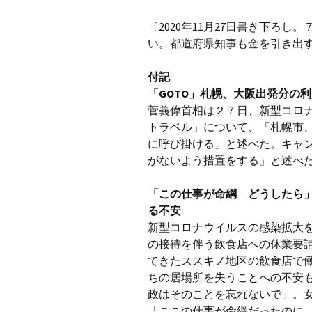
〔2020年11月27日書き下ろ
い。都道府県知事も金を引き出
付記
「GOTO」札幌、大阪出発分の
菅義偉首相は２７日、新型コロナ
トラベル」について、「札幌市
に呼び掛ける」と述べた。キャ
がないよう措置をする」と述べた。
「この仕事が命綱 どうしたら
る不安
新型コロナウイルスの感染拡大
の接待を伴う飲食店への休業要
てきたススキノ地区の飲食店で
ちの居場所を失うことへの不安
政はそのことを忘れないで」。
「ここの仕事が命綱だったのに