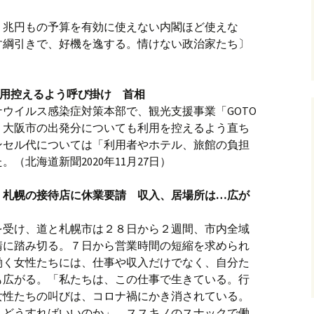
し。７兆円もの予算を有効に使えない内閣ほど使えな
す綱引きで、好機を逸する。情けない政治家たち〕
利用控えるよう呼び掛け 首相
ウイルス感染症対策本部で、観光支援事業「GOTO
、大阪市の出発分についても利用を控えるよう直ち
ンセル代については「利用者やホテル、旅館の負担
（北海道新聞2020年11月27日）
」札幌の接待店に休業要請 収入、居場所は…広が
を受け、道と札幌市は２８日から２週間、市内全域
請に踏み切る。７日から営業時間の短縮を求められ
働く女性たちには、仕事や収入だけでなく、自分た
も広がる。「私たちは、この仕事で生きている。行
女性たちの叫びは、コロナ禍にかき消されている。
。どうすればいいのか」。ススキノのスナックで働