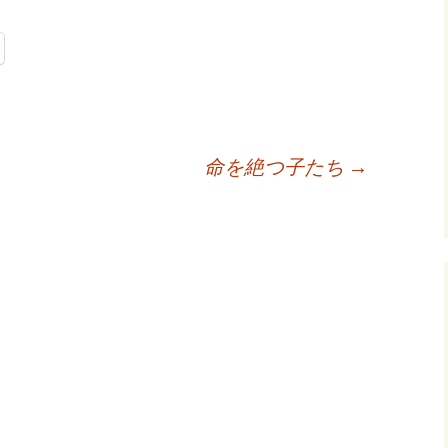
命を絶つ子たち
→