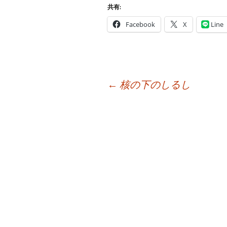
共有:
Facebook
X
Line
投
←
核の下のしるし
稿
ナ
ビ
ゲ
ー
シ
ョ
ン