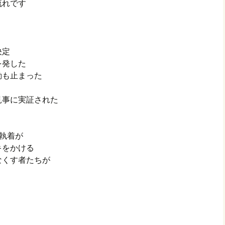
流れです
決定
を発した
動も止まった
見事に実証された
の執着が
キをかける
をなくす者たちが