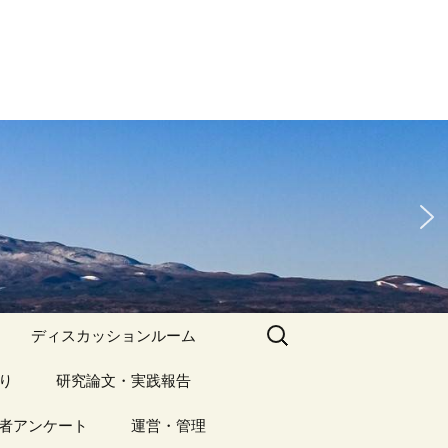
検
ディスカッションルーム
索:
り
アーカイブ（１）
研究論文・実践報告
記事（1）～
）
者アンケート
アーカイブ（１）
運営・管理
アーカイブ（２）
研究論文