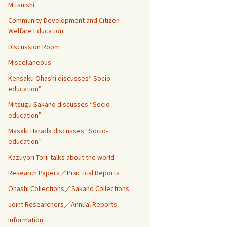
Mitsuishi
Community Development and Citizen
Welfare Education
Discussion Room
Miscellaneous
Kensaku Ohashi discusses“ Socio-
education”
Mitsugu Sakano discusses “Socio-
education”
Masaki Harada discusses“ Socio-
education”
Kazuyori Torii talks about the world
Research Papers／Practical Reports
Ohashi Collections／Sakano Collections
Joint Researchers／Annual Reports
Information