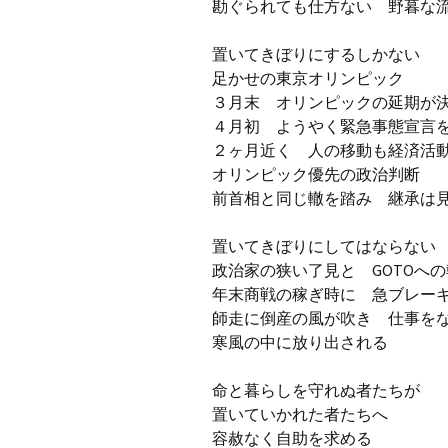
勘ぐられても仕方ない 野暮な
置いてきぼりにするしかない
足かせの東京オリンピック
３月末 オリンピックの延期が
４月初 ようやく緊急事態宣言
２ヶ月近く 人の移動も経済活
オリンピック優先の政治判断
前首相と同じ轍を踏み 継承は
置いてきぼりにしてはならない
政治家の狭い了見と GOTOへ
年末商戦の稼ぎ時に 急ブレー
師走に倒産の風が吹き 仕事
寒風の中に放り出される
命と暮らしを守れぬ者たちが
置いていかれた者たちへ
容赦なく自助を求める