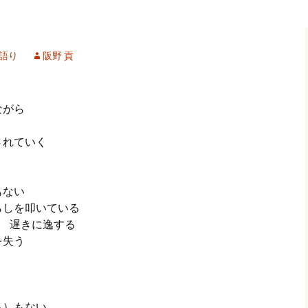
記事（51）～
カイブ（２）
アーカイブ（２）
アーカイブ（２
クレット
学位論文
アーカイブ（３）
2019/07/17～12/3
記事（101）～
語り
阪野 貢
カイブ（３）
アーカイブ（３）
アーカイブ（３
論文
アーカイブ（４）
2020/01/01～12/3
記事（151）～
ながら
カイブ（４）
アーカイブ（４）
アーカイブ（４
福祉セミナー
講演録
アーカイブ（５）
2021/01/01～12/3
記事（201）～
されていく
カイブ（５）
アーカイブ（５）
アーカイブ（５
業績
その他
2022/01/01～03/1
もない
らしを叩いている
断 遅きに逸する
を失う
ら）もない