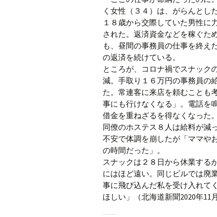
く女性（３４）は、がらんとし
１８歳から交際していた男性に
された。返済資金などを稼ぐた
も、昼間の事務員の仕事を終え
の返済を続けている。
ところが、コロナ禍でスナック
減。手取り１６万円の事務員の
た。常連客に来店を頼むことも
事にも行けなくなる」。電話を
借金を重ねざるを得なくなった
同僚のホステス８人は給料が減
不安で体調を崩したが「ママや
の時間だった」。
スナックは２８日から休業する
にはほど遠い。同じビルでは廃
事に飛び込んだ私を受け入れて
ほしい」（北海道新聞2020年11月