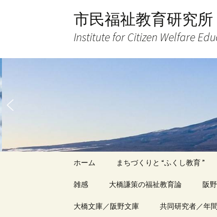
コ
市民福祉教育研究所
ン
テ
Institute for Citizen Welfare Ed
ン
ツ
へ
ス
キ
ッ
プ
ホーム
まちづくりと “ふくし教育 ”
雑感
大橋謙策の福祉教育論
阪野
アーカイブ（１）
大橋文庫／阪野文庫
アーカイブ（１）
共同研究者／年
アー
記事（1）～
著書
著書