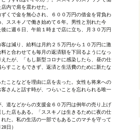
た店内で肩を震わせた。
力ずくで金を無心され、６００万円の借金を背負わ
め、ススキノで働き始めて６年。男性と別れた今
た後に週６日、午前１時まで店に立ち、月３０万円
の客は減り、給料は月約２５万円から１０万円に激
給料と合わせても毎月の返済額を下回るようになっ
考えたが、「もし新型コロナに感染したら、昼の仕
鳴らすこともできず、返済と生活費のために新たな
。
ったことなどを理由に店を去った。女性も将来への
お客さんと話す時が、つらいことを忘れられる唯一
が、道などからの支援金６０万円は例年の売り上げ
業した店もある。「ススキノは生きるために夜の仕
くれた。私の生活の一部でもあるこのマチを守って
28日）