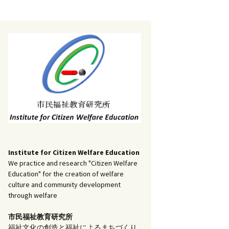
記事（51）～
）
アーカイブ（２）
1
アーカイブ（３）
研究ノート
記事（101）～
）
アーカイブ（３）
1
アーカイブ（４）
調査報告
記事（151）～
）
アーカイブ（４）
1
アーカイブ（５）
実践報告
記事（201）～
）
アーカイブ（５）
5
コラム
Institute for Citizen Welfare Education
We practice and research "Citizen Welfare
Education" for the creation of welfare
culture and community development
through welfare
市民福祉教育研究所
福祉文化の創造と福祉によるまちづくり