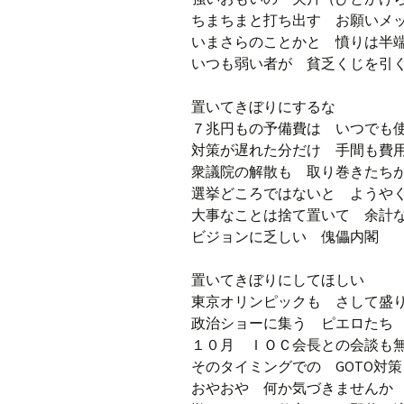
ちまちまと打ち出す お願いメ
いまさらのことかと 憤りは半
いつも弱い者が 貧乏くじを引
置いてきぼりにするな
７兆円もの予備費は いつでも
対策が遅れた分だけ 手間も費
衆議院の解散も 取り巻きたち
選挙どころではないと ようや
大事なことは捨て置いて 余計
ビジョンに乏しい 傀儡内閣
置いてきぼりにしてほしい
東京オリンピックも さして盛
政治ショーに集う ピエロたち
１０月 ＩＯＣ会長との会談も
そのタイミングでの GOTO対策
おやおや 何か気づきませんか