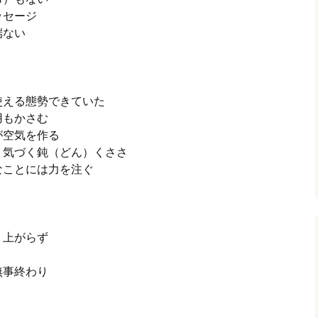
ッセージ
端ない
く
使える態勢できていた
用もかさむ
が空気を作る
く気づく鈍（どん）くささ
なことには力を注ぐ
り上がらず
無事終わり