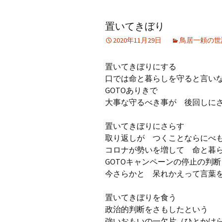
アーカイブ（２）
アーカイブ（２）
アー
置いてきぼり
記事（51）～
論文
ブッ
2020年11月29日
鳥居一頼の世
アーカイブ（３）
アーカイブ（３）
アー
記事（101）～
老爺心お節介情報
論文
置いてきぼりにする
アーカイブ（４）
口では命と暮らしを守ると言い
アーカイブ（４）
アー
記事（151）～
講演録
社会
GOTOありきで
大事な守るべき事が 後回しに
アーカイブ（５）
アーカイブ（５）
アー
記事（201）～
四国遍路紀行文
研究
置いてきぼりにさらす
取り返しが つくことならにべ
コロナが勢いを増して 命と暮
GOTOキャンペーンの停止の判
今さらかと 呆れかえって言葉
置いてきぼりを食う
政治的判断をさもしたという
強いおもいの一欠片（ひとかけ