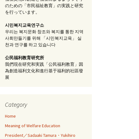
のための「市民福祉教育」の実践と研究
を行っています。
시민복지교육연구소
우리는 복지문화 창조와 복지를 통한 지역
사회만들기를 위해 「시민복지교육」 실
천과 연구를 하고 있습니다
公民福利教育
研究所
我們現在研究和実践「公民福利教育」因
為創造福利文化和進行基于福利的社區發
展
Category
Home
Meaning of Welfare Education
President／Sadaaki Tamura・Yukihiro