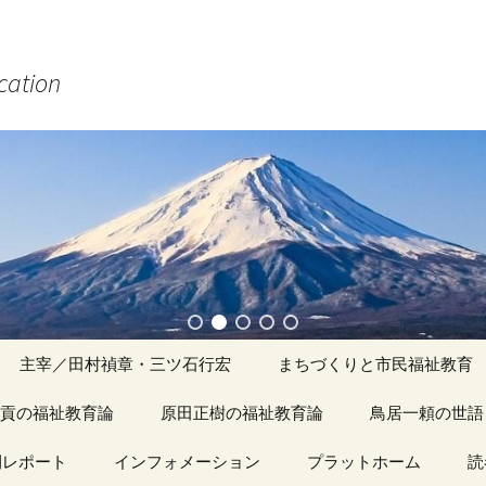
ucation
主宰／田村禎章・三ツ石行宏
まちづくりと市民福祉教育
貢の福祉教育論
原田正樹の福祉教育論
アーカイブ（１）
鳥居一頼の世語
記事（1）～
間レポート
カイブ（１）
インフォメーション
アーカイブ（１）
プラットホーム
アーカイブ（１
読
著書
アーカイブ（２）
「心守る詩」