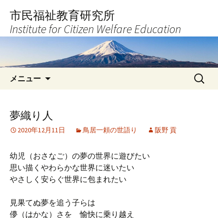
コ
市民福祉教育研究所
ン
Institute for Citizen Welfare Education
テ
ン
ツ
へ
検
ス
メニュー
索:
キ
ッ
プ
夢織り人
2020年12月11日
鳥居一頼の世語り
阪野 貢
幼児（おさなご）の夢の世界に遊びたい
思い描くやわらかな世界に迷いたい
やさしく安らぐ世界に包まれたい
見果てぬ夢を追う子らは
儚（はかな）さを 愉快に乗り越え