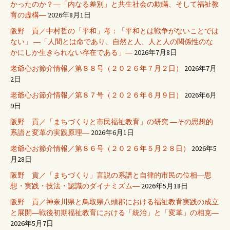
かったのか？―「内なる差別」と共生社会の欺瞞、そして福祉教
育の虚構―
2026年8月1日
阪野 貢／中村哲の「平和」考：「平和とは戦争がないことでは
ない」 ―「人間とは命であり、自然と人、人と人の関係性のな
かにしか生きられない存在である」―
2026年7月8日
老爺心お節介情報／第８８号（２０２６年７月２日）
2026年7月
2日
老爺心お節介情報／第８７号（２０２６年６月９日）
2026年6月
9日
阪野 貢／「まちづくりと市民福祉教育」の研究 ―その思想的
系譜と変革の実践原理―
2026年6月1日
老爺心お節介情報／第８６号（２０２６年５月２８日）
2026年5
月28日
阪野 貢／「まちづくり」言説の系譜と自律的市民の位相―思
想・実践・技法・認識のダイナミズム―
2026年5月18日
阪野 貢／神奈川県と鳥取県八頭郡における福祉教育実践の成立
と展開―戦後初期福祉教育における「統治」と「変革」の相克―
2026年5月7日