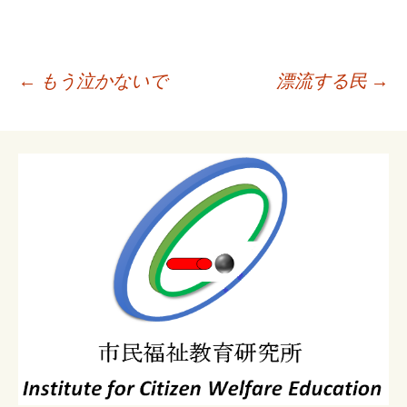
投
←
もう泣かないで
漂流する民
→
稿
ナ
ビ
ゲ
ー
シ
ョ
ン