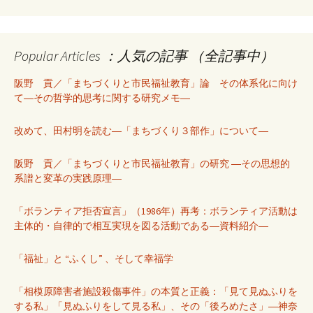
Popular Articles ：人気の記事 （全記事中）
阪野 貢／「まちづくりと市民福祉教育」論 その体系化に向け
て―その哲学的思考に関する研究メモ―
改めて、田村明を読む―「まちづくり３部作」について―
阪野 貢／「まちづくりと市民福祉教育」の研究 ―その思想的
系譜と変革の実践原理―
「ボランティア拒否宣言」（1986年）再考：ボランティア活動は
主体的・自律的で相互実現を図る活動である―資料紹介―
「福祉」と “ふくし” 、そして幸福学
「相模原障害者施設殺傷事件」の本質と正義：「見て見ぬふりを
する私」「見ぬふりをして見る私」、その「後ろめたさ」―神奈