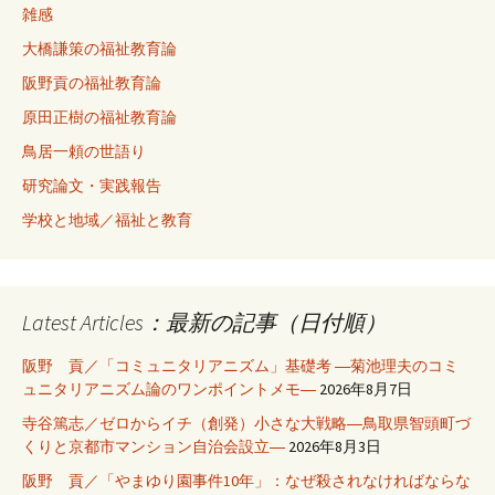
雑感
大橋謙策の福祉教育論
阪野貢の福祉教育論
原田正樹の福祉教育論
鳥居一頼の世語り
研究論文・実践報告
学校と地域／福祉と教育
Latest Articles：最新の記事（日付順）
阪野 貢／「コミュニタリアニズム」基礎考 ―菊池理夫のコミ
ュニタリアニズム論のワンポイントメモ―
2026年8月7日
寺谷篤志／ゼロからイチ（創発）小さな大戦略―鳥取県智頭町づ
くりと京都市マンション自治会設立―
2026年8月3日
阪野 貢／「やまゆり園事件10年」：なぜ殺されなければならな