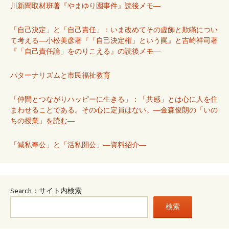
川新聞取材班著『やまゆり園事件』読後メモ―
「自己決定」と「自己責任」：いま改めてその虚飾と欺瞞につい
て考える―小松美彦著『「自己決定権」という罠』と吉崎祥司著
『「自己責任論」をのりこえる』の読後メモ―
パターナリズムと市民福祉教育
「仲間とつながりハッピーに生きる」：「共感」とは心に人を住
まわせることである。その心に定員はない。―金森俊朗の「いの
ちの授業」を読む―
「滅私奉公」と「活私開公」―資料紹介―
Search：サイト内検索
検索