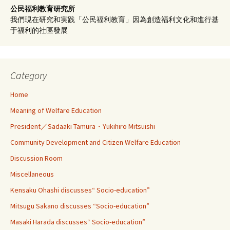
公民福利教育
研究所
我們現在研究和実践「公民福利教育」因為創造福利文化和進行基
于福利的社區發展
Category
Home
Meaning of Welfare Education
President／Sadaaki Tamura・Yukihiro Mitsuishi
Community Development and Citizen Welfare Education
Discussion Room
Miscellaneous
Kensaku Ohashi discusses“ Socio-education”
Mitsugu Sakano discusses “Socio-education”
Masaki Harada discusses“ Socio-education”