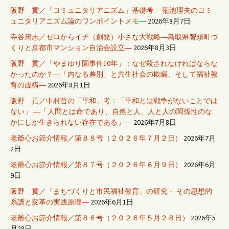
阪野 貢／「コミュニタリアニズム」基礎考 ―菊池理夫のコミ
ュニタリアニズム論のワンポイントメモ―
2026年8月7日
寺谷篤志／ゼロからイチ（創発）小さな大戦略―鳥取県智頭町づ
くりと京都市マンション自治会設立―
2026年8月3日
阪野 貢／「やまゆり園事件10年」：なぜ殺されなければならな
かったのか？―「内なる差別」と共生社会の欺瞞、そして福祉教
育の虚構―
2026年8月1日
阪野 貢／中村哲の「平和」考：「平和とは戦争がないことでは
ない」 ―「人間とは命であり、自然と人、人と人の関係性のな
かにしか生きられない存在である」―
2026年7月8日
老爺心お節介情報／第８８号（２０２６年７月２日）
2026年7月
2日
老爺心お節介情報／第８７号（２０２６年６月９日）
2026年6月
9日
阪野 貢／「まちづくりと市民福祉教育」の研究 ―その思想的
系譜と変革の実践原理―
2026年6月1日
老爺心お節介情報／第８６号（２０２６年５月２８日）
2026年5
月28日