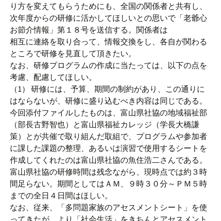
り方を変えてもらうためにも、全国の関係者と共有し、
次年度からの研修に活かしてほしいとの思いで「老爺心
お節介情報」第１８号を送信する。関係者は
相互に連絡を取り合って、情報交換をし、各自が関わる
ところで研修を見直して頂きたい。
なお、研修プログラムの作成に当たっては、以下の点を
考慮、配慮してほしい。
（1） 研修には、予算、期間の制約があり、この通りに
はならないが、研修に盛り込むべき内容は同じである。
今回添付ファイルしたものは、富山県社協の地域福祉部
（部長古野智也）と富山県福祉カレッジ（学長大橋謙
策）とが共催で取り組んだ取組で、プログラムや参加者
に課した課題の整理、あるいは演習で使用するシートを
作成してくれたのは富山県社協の魚住浩二さんである。
富山県社協の研修時間は残念ながら、現時点では約３時
間足らない。期間としてはＡＭ、９時３０分～ＰＭ５時
までの全日４日間はほしい。
なお、従来、「多問題家族のアセスメントシート」を使
ってきたが、より「社会生活」をきちんとアセスメント