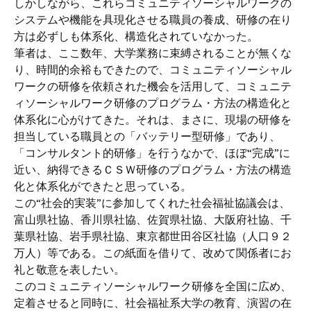
しかしながら、これらコミュニティソーシャルワークの
システムや機能を具現化させる職員の養成、研修の在り
方は必ずしも体系化、構造化されていなかった。
筆者は、ここ数年、大学業務に束縛されることが無くな
り、時間的余裕もできたので、コミュニティソーシャル
ワークの研修を依頼された機会を活用して、コミュニテ
ィソーシャルワーク研修のプログラム・方法の構造化と
体系化に心がけてきた。それは、まさに、現場の研修を
担当している職員との「バッテリー型研修」であり、
「コンサルタント的研修」を行うなかで、ほぼ“完成”に
近い、納得できるＣＳＷ研修のプログラム・方法の構造
化と体系化ができたと思っている。
この“社会的実装”に参加してくれた社会福祉協議会は、
富山県社協、香川県社協、佐賀県社協、大阪府社協、千
葉県社協、岩手県社協、東京都世田谷区社協（人口９２
万人）等である。この紙面を借りて、改めて関係者にお
礼と敬意を表したい。
このコミュニティソーシャルワーク研修を全国に広め、
定着させると同時に、社会福祉系大学の教育、演習の在