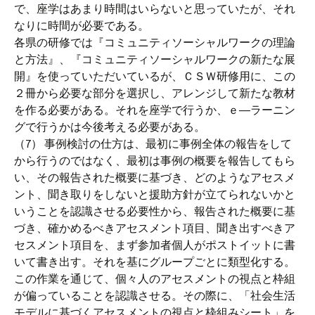
で、座学はあまり時間はいらないと思っていたが、それ
なりに時間が必要である。
各県の研修では『コミュニティソーシャルワークの理論
と方法』、『コミュニティソーシャルワークの新たな展
開』を使っていただいているが、ＣＳＷ研修用に、この
２冊から必要な部分を選択し、アレンジして新たな教材
を作る必要がある。それを座学で行うか、ｅ―ラーニン
グで行うかは今後考える必要がある。
（7） 事例検討の仕方は、最初に事例全体の報告をして
から行うのではなく、最初は事例の概要を報告してもら
い、その報告された概要に基づき、どのようなアセスメ
ント、聞き取りをしないと援助方針が立てられないかと
いうことを認識させる必要性から、報告された概要に基
づき、確かめるべきアセスメント項目、聞き出すべきア
セスメント項目を、まず参加者個人がポストイットに書
いて書き出す。それを基にグループごとに類型化する。
この作業を通じて、個々人のアセスメントの視点と枠組
が偏っていることを認識させる。その際に、「社会生活
モデルに基づくアセスメントの視点と枠組みシート」を