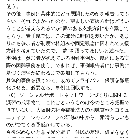
使う。
その後、事例は具体的にどう展開したのかを報告しても
らい、それでよかったのか、望ましい支援方針はどうい
うことが考えられるのか“夢のある支援方針”を立案して
もらう。岩手県では、この部分に時間を割いたが、あま
りにも参加者が制度の枠組みや固定観念に囚われて支援
方針を考えていたので、“夢”を語ってほしいと述べた。
事例は、参加者が抱えている困難事例か、県内にある実
際の困難事例を使う。できれば、事例報告者には事例に
基づく演習が終わるまで参加してもらう。
具体的事例を扱うので、改めてプライバシー保護を徹底
化させる。必要なら、事例は回収する。
（8） ソーシャルサポートネットワークづくりに関する
演習の成果物で、これはというものは今のところ把握で
きていない。大阪府の社会福祉法人の地域貢献とコミュ
ニティソーシャルワークの研修の中から、素晴らしいも
のがでてくる予感がしている。
今後深めないと意見兄分野で、住民の差別、偏見をなく