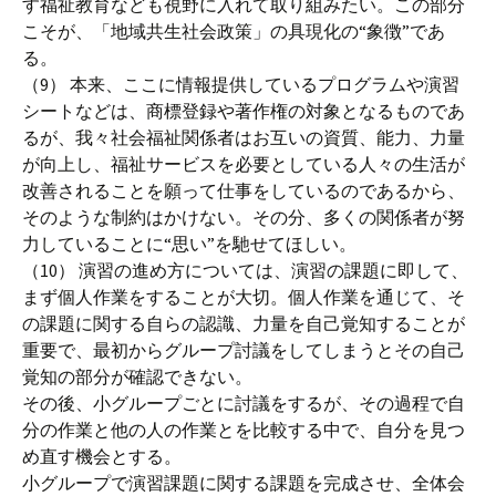
す福祉教育なども視野に入れて取り組みたい。この部分
こそが、「地域共生社会政策」の具現化の“象徴”であ
る。
（9） 本来、ここに情報提供しているプログラムや演習
シートなどは、商標登録や著作権の対象となるものであ
るが、我々社会福祉関係者はお互いの資質、能力、力量
が向上し、福祉サービスを必要としている人々の生活が
改善されることを願って仕事をしているのであるから、
そのような制約はかけない。その分、多くの関係者が努
力していることに“思い”を馳せてほしい。
（10） 演習の進め方については、演習の課題に即して、
まず個人作業をすることが大切。個人作業を通じて、そ
の課題に関する自らの認識、力量を自己覚知することが
重要で、最初からグループ討議をしてしまうとその自己
覚知の部分が確認できない。
その後、小グループごとに討議をするが、その過程で自
分の作業と他の人の作業とを比較する中で、自分を見つ
め直す機会とする。
小グループで演習課題に関する課題を完成させ、全体会