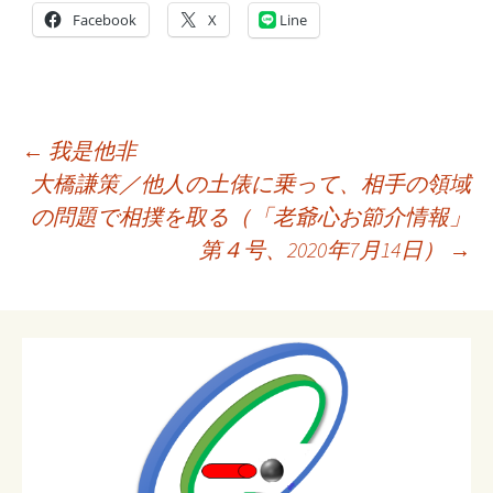
Facebook
X
Line
投
←
我是他非
稿
大橋謙策／他人の土俵に乗って、相手の領域
ナ
の問題で相撲を取る（「老爺心お節介情報」
ビ
第４号、2020年7月14日）
→
ゲ
ー
シ
ョ
ン