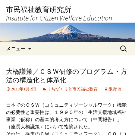
コ
市民福祉教育研究所
ン
Institute for Citizen Welfare Education
テ
ン
ツ
へ
検
ス
メニュー
索:
キ
ッ
プ
大橋謙策／ＣＳＷ研修のプログラム・方
法の構造化と体系化
2021年1月2日
まちづくりと市民福祉教育
阪野 貢
日本でのＣＳＷ（コミュニティソーシャルワーク）機能
の必要性と重要性は、１９９０年の「生活支援地域福祉
事業（仮称）の基本的考え方について（中間報告）」
（座長大橋謙策）において指摘された。
それは、従来のＣＷ（コミュニティワーク）、ＣＯ（コ