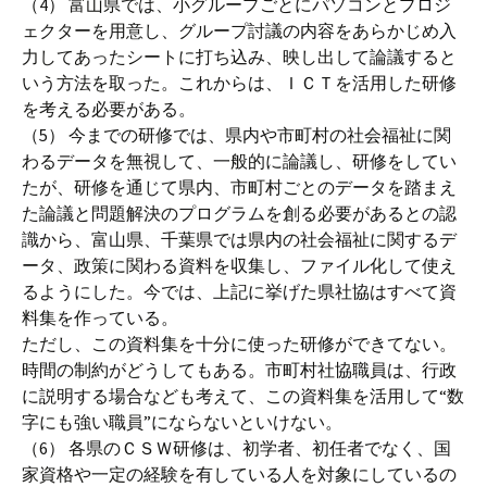
（4） 富山県では、小グループごとにパソコンとプロジ
ェクターを用意し、グループ討議の内容をあらかじめ入
力してあったシートに打ち込み、映し出して論議すると
いう方法を取った。これからは、ＩＣＴを活用した研修
を考える必要がある。
（5） 今までの研修では、県内や市町村の社会福祉に関
わるデータを無視して、一般的に論議し、研修をしてい
たが、研修を通じて県内、市町村ごとのデータを踏まえ
た論議と問題解決のプログラムを創る必要があるとの認
識から、富山県、千葉県では県内の社会福祉に関するデ
ータ、政策に関わる資料を収集し、ファイル化して使え
るようにした。今では、上記に挙げた県社協はすべて資
料集を作っている。
ただし、この資料集を十分に使った研修ができてない。
時間の制約がどうしてもある。市町村社協職員は、行政
に説明する場合なども考えて、この資料集を活用して“数
字にも強い職員”にならないといけない。
（6） 各県のＣＳＷ研修は、初学者、初任者でなく、国
家資格や一定の経験を有している人を対象にしているの