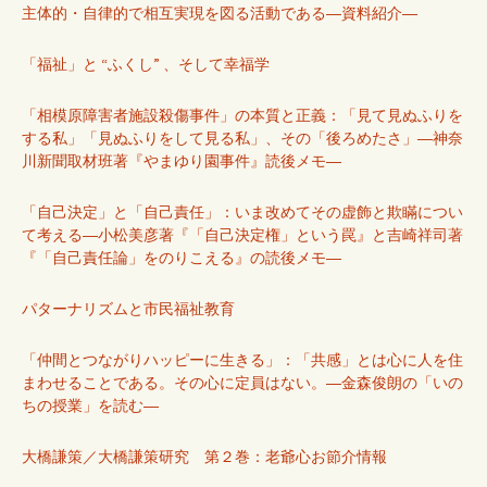
主体的・自律的で相互実現を図る活動である―資料紹介―
「福祉」と “ふくし” 、そして幸福学
「相模原障害者施設殺傷事件」の本質と正義：「見て見ぬふりを
する私」「見ぬふりをして見る私」、その「後ろめたさ」―神奈
川新聞取材班著『やまゆり園事件』読後メモ―
「自己決定」と「自己責任」：いま改めてその虚飾と欺瞞につい
て考える―小松美彦著『「自己決定権」という罠』と吉崎祥司著
『「自己責任論」をのりこえる』の読後メモ―
パターナリズムと市民福祉教育
「仲間とつながりハッピーに生きる」：「共感」とは心に人を住
まわせることである。その心に定員はない。―金森俊朗の「いの
ちの授業」を読む―
大橋謙策／大橋謙策研究 第２巻：老爺心お節介情報