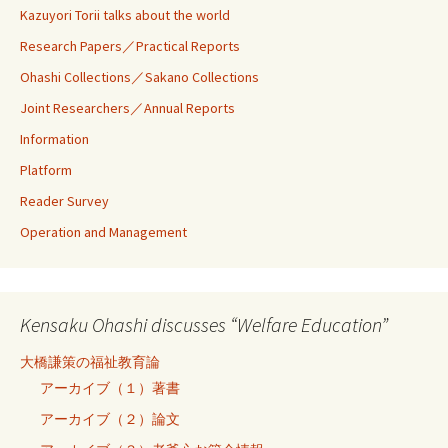
Kazuyori Torii talks about the world
Research Papers／Practical Reports
Ohashi Collections／Sakano Collections
Joint Researchers／Annual Reports
Information
Platform
Reader Survey
Operation and Management
Kensaku Ohashi discusses “Welfare Education”
大橋謙策の福祉教育論
アーカイブ（１）著書
アーカイブ（２）論文