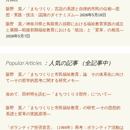
阪野 貢／「まちづくり」言説の系譜と自律的市民の位相―思
想・実践・技法・認識のダイナミズム―
2026年5月18日
阪野 貢／神奈川県と鳥取県八頭郡における福祉教育実践の成立
と展開―戦後初期福祉教育における「統治」と「変革」の相克―
2026年5月7日
Popular Articles ：人気の記事 （全記事中）
阪野 貢／「まちづくりと市民福祉教育」論 その体系化に向け
て―その哲学的思考に関する研究メモ―
改めて、田村明を読む―「まちづくり３部作」について―
阪野 貢／「まちづくりと市民福祉教育」の研究 ―その思想的
系譜と変革の実践原理―
「ボランティア拒否宣言」（1986年）再考：ボランティア活動は