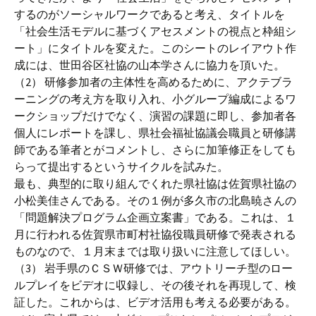
するのがソーシャルワークであると考え、タイトルを
「社会生活モデルに基づくアセスメントの視点と枠組シ
ート」にタイトルを変えた。このシートのレイアウト作
成には、世田谷区社協の山本学さんに協力を頂いた。
（2） 研修参加者の主体性を高めるために、アクテブラ
ーニングの考え方を取り入れ、小グループ編成によるワ
ークショップだけでなく、演習の課題に即し、参加者各
個人にレポートを課し、県社会福祉協議会職員と研修講
師である筆者とがコメントし、さらに加筆修正をしても
らって提出するというサイクルを試みた。
最も、典型的に取り組んでくれた県社協は佐賀県社協の
小松美佳さんである。その１例が多久市の北島暁さんの
「問題解決プログラム企画立案書」である。これは、１
月に行われる佐賀県市町村社協役職員研修で発表される
ものなので、１月末までは取り扱いに注意してほしい。
（3） 岩手県のＣＳＷ研修では、アウトリーチ型のロー
ルプレイをビデオに収録し、その後それを再現して、検
証した。これからは、ビデオ活用も考える必要がある。