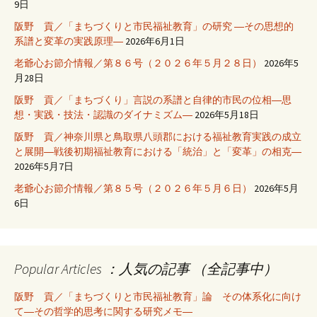
9日
阪野 貢／「まちづくりと市民福祉教育」の研究 ―その思想的
系譜と変革の実践原理―
2026年6月1日
老爺心お節介情報／第８６号（２０２６年５月２８日）
2026年5
月28日
阪野 貢／「まちづくり」言説の系譜と自律的市民の位相―思
想・実践・技法・認識のダイナミズム―
2026年5月18日
阪野 貢／神奈川県と鳥取県八頭郡における福祉教育実践の成立
と展開―戦後初期福祉教育における「統治」と「変革」の相克―
2026年5月7日
老爺心お節介情報／第８５号（２０２６年５月６日）
2026年5月
6日
Popular Articles ：人気の記事 （全記事中）
阪野 貢／「まちづくりと市民福祉教育」論 その体系化に向け
て―その哲学的思考に関する研究メモ―