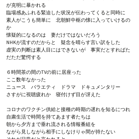
が克明に暴かれる
臨場感あふれる緊迫した状況が伝わってくると同時に
素人がこうも簡単に 北朝鮮中枢の懐に入っていけるの
か
懐疑的になるのは 妻だけではないだろう
NHKが流すのだからと 疑念を晴らす言い訳をした
虚実の判断は素人目にはできないが 事実だとすればた
だただ驚愕する
６時間茶の間のTVの前に居座った
ここ数年なかった
ニュース バラエティ ドラマ ドキュメンタリー
さすがに視聴疲れか 寝付けず目が冴えた
コロナのワクチン供給と接種の時期の遅れを知るにつれ
自粛生活で時間を持てあます者たちは
朝から夕方まで垂れ流される情報番組を
ながら見しながら相手にしなけりゃ間が持たない