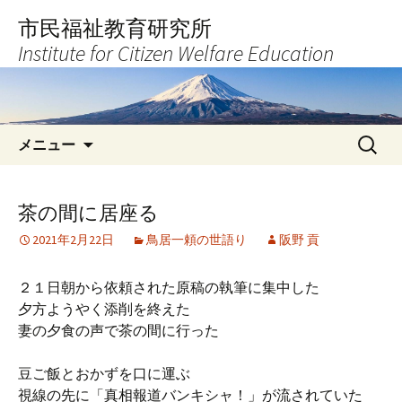
コ
市民福祉教育研究所
ン
Institute for Citizen Welfare Education
テ
ン
ツ
へ
検
ス
メニュー
索:
キ
ッ
プ
茶の間に居座る
2021年2月22日
鳥居一頼の世語り
阪野 貢
２１日朝から依頼された原稿の執筆に集中した
夕方ようやく添削を終えた
妻の夕食の声で茶の間に行った
豆ご飯とおかずを口に運ぶ
視線の先に「真相報道バンキシャ！」が流されていた