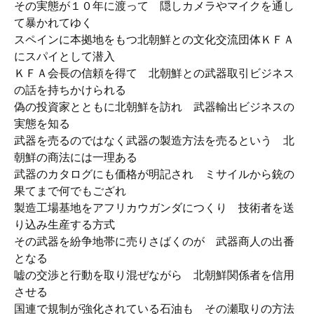
その実態が１０年に渡って 隠しカメラやマイクを通し
て暴かれてゆく
スペインに本拠地をもつ北朝鮮との文化交流団体ＫＦＡ
にスパイとして潜入
ＫＦＡ会長の信頼を得て 北朝鮮との武器取引ビジネス
の話を持ちかけられる
偽の投資家とともに北朝鮮を訪れ 武器輸出ビジネスの
実態を知る
武器を売るのではなく武器の製造方法を売るという 北
朝鮮の商法には一理ある
武器のカタログにも価格が明記され ミサイルから銃の
果てまで何でもござれ
製造工場基地をアフリカウガンダにつくり 技術者を送
り込み生産する方式
その武器を紛争地帯に売りさばくのが 武器商人の出番
となる
嘘の交渉と行動を取り混ぜながら 北朝鮮関係者を信用
させる
国連で規制が強化されている石油も その瀬取りの方法