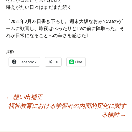
それが日常だと言われると
堪えがたい日々はまだまだ続く
〔2021年2月22日書き下ろし。週末大坂なおみのAOのゲ
ームに歓喜し、昨夜はべったりとTVの前に陣取った。そ
れが日常になることへの辛さを感じた〕
共有:
Facebook
X
Line
投
←
想い出補正
稿
福祉教育における学習者の内面的変化に関す
ナ
る検討
→
ビ
ゲ