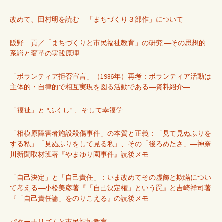
改めて、田村明を読む―「まちづくり３部作」について―
阪野 貢／「まちづくりと市民福祉教育」の研究 ―その思想的
系譜と変革の実践原理―
「ボランティア拒否宣言」（1986年）再考：ボランティア活動は
主体的・自律的で相互実現を図る活動である―資料紹介―
「福祉」と “ふくし” 、そして幸福学
「相模原障害者施設殺傷事件」の本質と正義：「見て見ぬふりを
する私」「見ぬふりをして見る私」、その「後ろめたさ」―神奈
川新聞取材班著『やまゆり園事件』読後メモ―
「自己決定」と「自己責任」：いま改めてその虚飾と欺瞞につい
て考える―小松美彦著『「自己決定権」という罠』と吉崎祥司著
『「自己責任論」をのりこえる』の読後メモ―
パターナリズムと市民福祉教育