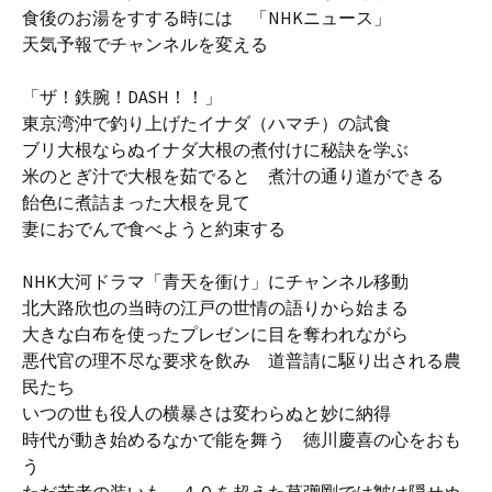
食後のお湯をすする時には 「NHKニュース」
天気予報でチャンネルを変える
「ザ！鉄腕！DASH！！」
東京湾沖で釣り上げたイナダ（ハマチ）の試食
ブリ大根ならぬイナダ大根の煮付けに秘訣を学ぶ
米のとぎ汁で大根を茹でると 煮汁の通り道ができる
飴色に煮詰まった大根を見て
妻におでんで食べようと約束する
NHK大河ドラマ「青天を衝け」にチャンネル移動
北大路欣也の当時の江戸の世情の語りから始まる
大きな白布を使ったプレゼンに目を奪われながら
悪代官の理不尽な要求を飲み 道普請に駆り出される農
民たち
いつの世も役人の横暴さは変わらぬと妙に納得
時代が動き始めるなかで能を舞う 徳川慶喜の心をおも
う