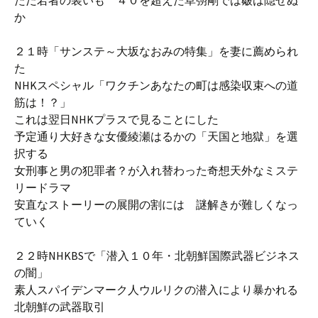
ただ若者の装いも ４０を超えた草彅剛では皺は隠せぬ
か
２１時「サンステ～大坂なおみの特集」を妻に薦められ
た
NHKスペシャル「ワクチンあなたの町は感染収束への道
筋は！？」
これは翌日NHKプラスで見ることにした
予定通り大好きな女優綾瀬はるかの「天国と地獄」を選
択する
女刑事と男の犯罪者？が入れ替わった奇想天外なミステ
リードラマ
安直なストーリーの展開の割には 謎解きが難しくなっ
ていく
２２時NHKBSで「潜入１０年・北朝鮮国際武器ビジネス
の闇」
素人スパイデンマーク人ウルリクの潜入により暴かれる
北朝鮮の武器取引