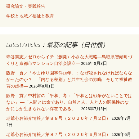
研究論文・実践報告
学校と地域／福祉と教育
Latest Articles：最新の記事（日付順）
寺谷篤志／ゼロからイチ（創発）小さな大戦略―鳥取県智頭町づ
くりと京都市マンション自治会設立―
2026年8月3日
阪野 貢／「やまゆり園事件10年」：なぜ殺されなければならな
かったのか？―「内なる差別」と共生社会の欺瞞、そして福祉教
育の虚構―
2026年8月1日
阪野 貢／中村哲の「平和」考：「平和とは戦争がないことでは
ない」 ―「人間とは命であり、自然と人、人と人の関係性のな
かにしか生きられない存在である」―
2026年7月8日
老爺心お節介情報／第８８号（２０２６年７月２日）
2026年7月
2日
老爺心お節介情報／第８７号（２０２６年６月９日）
2026年6月