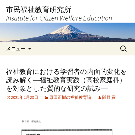
コ
市民福祉教育研究所
ン
Institute for Citizen Welfare Education
テ
ン
ツ
へ
検
ス
メニュー
索:
キ
ッ
プ
福祉教育における学習者の内面的変化を
読み解く―福祉教育実践（高校家庭科）
を対象とした質的な研究の試み―
2021年2月23日
原田正樹の福祉教育論
阪野 貢