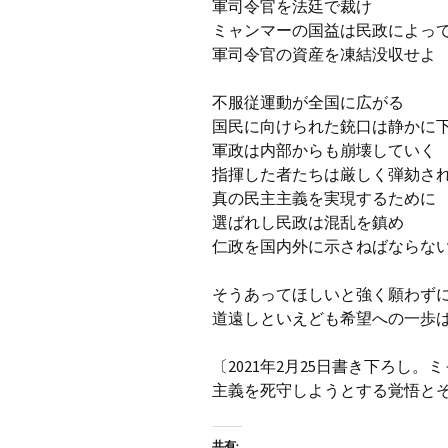
軍司令官を法廷で裁け
ミャンマーの国益は民政によっ
軍司令官の資産を凍結没収せよ
不服従運動が全国に広がる
国民に向けられた銃口は静かに
軍政は内部からも崩壊していく
指揮した者たちは厳しく弾劾さ
真の民主主義を実現するために
選ばれし民政は混乱を鎮め
仁政を国内外に示さねばならな
そうあってほしいと強く願わず
道遠しといえども希望への一歩
〔2021年2月25日書き下ろし
主義を死守しようとする覚悟と
共有: