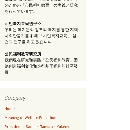
のための「市民福祉教育」の実践と研究
を行っています。
시민복지교육연구소
우리는 복지문화 창조와 복지를 통한 지역
사회만들기를 위해 「시민복지교육」 실
천과 연구를 하고 있습니다
公民福利教育
研究所
我們現在研究和実践「公民福利教育」因
為創造福利文化和進行基于福利的社區發
展
Category
Home
Meaning of Welfare Education
President／Sadaaki Tamura・Yukihiro