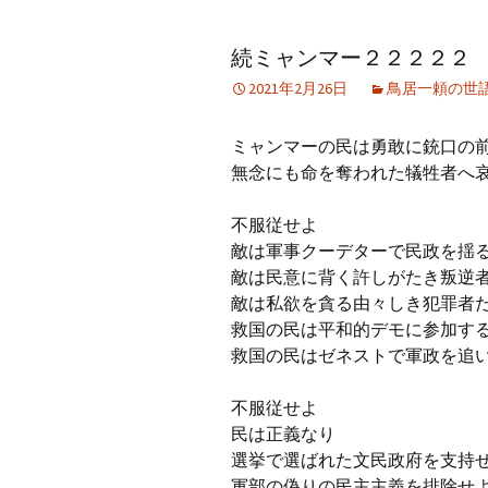
アーカイブ（２）
アーカイブ（２）
アー
続ミャンマー２２２２２
記事（51）～
論文
ブッ
2021年2月26日
鳥居一頼の世
アーカイブ（３）
アーカイブ（３）
アー
記事（101）～
老爺心お節介情報
論文
ミャンマーの民は勇敢に銃口の
アーカイブ（４）
無念にも命を奪われた犠牲者へ
アーカイブ（４）
アー
記事（151）～
講演録
社会
不服従せよ
アーカイブ（５）
アーカイブ（５）
アー
敵は軍事クーデターで民政を揺
記事（201）～
四国遍路紀行文
研究
敵は民意に背く許しがたき叛逆
敵は私欲を貪る由々しき犯罪者
救国の民は平和的デモに参加す
救国の民はゼネストで軍政を追
不服従せよ
民は正義なり
選挙で選ばれた文民政府を支持
軍部の偽りの民主主義を排除せ