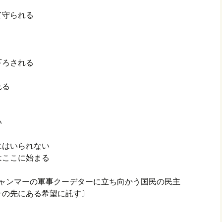
て守られる
下ろされる
れる
い
にはいられない
はここに始まる
。ミャンマーの軍事クーデターに立ち向かう国民の民主
その先にある希望に託す〕