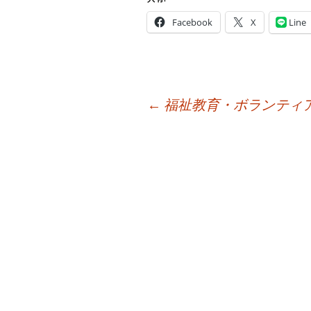
Facebook
X
Line
投
←
福祉教育・ボランティ
稿
ナ
ビ
ゲ
ー
シ
ョ
ン