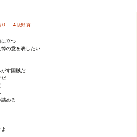
記事（51）～
カイブ（２）
アーカイブ（２）
アーカイブ（２
クレット
学位論文
アーカイブ（３）
2019/07/17～12/3
記事（101）～
語り
阪野 貢
カイブ（３）
アーカイブ（３）
アーカイブ（３
論文
アーカイブ（４）
2020/01/01～12/3
記事（151）～
前に立つ
哀悼の意を表したい
カイブ（４）
アーカイブ（４）
アーカイブ（４
福祉セミナー
講演録
アーカイブ（５）
2021/01/01～12/3
記事（201）～
カイブ（５）
アーカイブ（５）
アーカイブ（５
るがす国賊だ
業績
その他
2022/01/01～03/1
者だ
だ
る
い詰める
せよ
よ