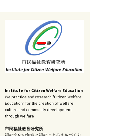
記事（51）～
）
アーカイブ（２）
1
アーカイブ（３）
研究ノート
記事（101）～
）
アーカイブ（３）
1
アーカイブ（４）
調査報告
記事（151）～
）
アーカイブ（４）
1
アーカイブ（５）
実践報告
記事（201）～
）
アーカイブ（５）
5
コラム
Institute for Citizen Welfare Education
We practice and research "Citizen Welfare
Education" for the creation of welfare
culture and community development
through welfare
市民福祉教育研究所
福祉文化の創造と福祉によるまちづくり