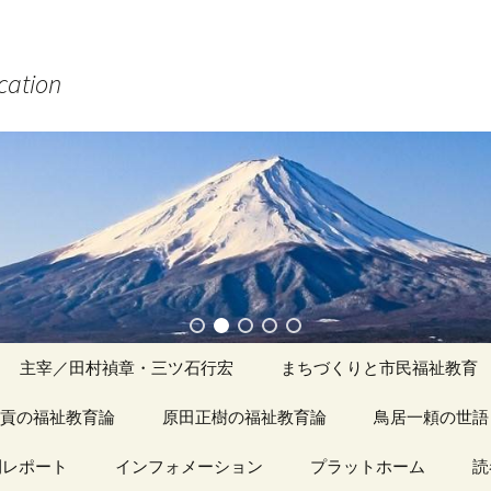
ucation
主宰／田村禎章・三ツ石行宏
まちづくりと市民福祉教育
貢の福祉教育論
原田正樹の福祉教育論
アーカイブ（１）
鳥居一頼の世語
記事（1）～
間レポート
カイブ（１）
インフォメーション
アーカイブ（１）
プラットホーム
アーカイブ（１
読
著書
アーカイブ（２）
「心守る詩」