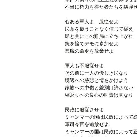
不当に権力を得た者たちを糾弾
心ある軍人よ 服従せよ
民意を疑うことなく信じて従え
民と共にこの難局に立ち上がれ
銃を捨てデモに参加せよ
悪魔の命令を放棄せよ
軍人も不服従せよ
その前に一人の優しき民なり
境遇への慈悲と情をかけよう
家族への中傷と差別は許さない
寝返りへの良心の呵責は真なり
民政に服従させよ
ミャンマーの国は民政によっ
軍司令官を追放せよ
ミャンマーの国は民政によって