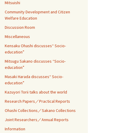
Mitsuishi
Community Development and Citizen
Welfare Education
Discussion Room
Miscellaneous
Kensaku Ohashi discusses“ Socio-
education”
Mitsugu Sakano discusses “Socio-
education”
Masaki Harada discusses“ Socio-
education”
Kazuyori Torii talks about the world
Research Papers／Practical Reports
Ohashi Collections／Sakano Collections
Joint Researchers／Annual Reports
Information