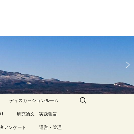
検
ディスカッションルーム
索:
り
アーカイブ（１）
研究論文・実践報告
記事（1）～
）
者アンケート
アーカイブ（１）
運営・管理
アーカイブ（２）
研究論文