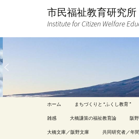
コ
市民福祉教育研究所
ン
テ
Institute for Citizen Welfare Ed
ン
ツ
へ
ス
キ
ッ
プ
ホーム
まちづくりと “ふくし教育 ”
雑感
大橋謙策の福祉教育論
阪野
アーカイブ（１）
大橋文庫／阪野文庫
アーカイブ（１）
共同研究者／年
アー
記事（1）～
著書
著書