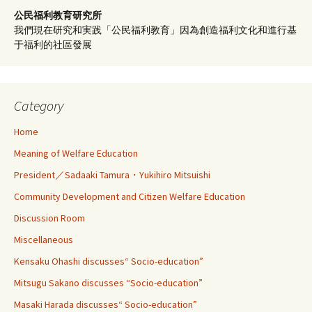
公民福利教育
研究所
我們現在研究和実践「公民福利教育」因為創造福利文化和進行基
于福利的社區發展
Category
Home
Meaning of Welfare Education
President／Sadaaki Tamura・Yukihiro Mitsuishi
Community Development and Citizen Welfare Education
Discussion Room
Miscellaneous
Kensaku Ohashi discusses“ Socio-education”
Mitsugu Sakano discusses “Socio-education”
Masaki Harada discusses“ Socio-education”