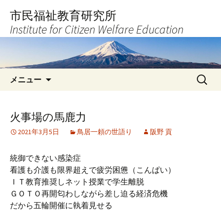
コ
市民福祉教育研究所
ン
Institute for Citizen Welfare Education
テ
ン
ツ
へ
検
ス
メニュー
索:
キ
ッ
プ
火事場の馬鹿力
2021年3月5日
鳥居一頼の世語り
阪野 貢
統御できない感染症
看護も介護も限界超えで疲労困憊（こんぱい）
ＩＴ教育推奨しネット授業で学生離脱
ＧＯＴＯ再開匂わしながら差し迫る経済危機
だから五輪開催に執着見せる