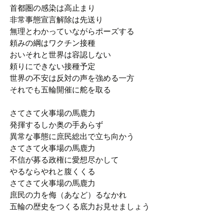
首都圏の感染は高止まり
非常事態宣言解除は先送り
無理とわかっていながらポーズする
頼みの綱はワクチン接種
おいそれと世界は容認しない
頼りにできない接種予定
世界の不安は反対の声を強める一方
それでも五輪開催に舵を取る
さてさて火事場の馬鹿力
発揮するしか奥の手あらず
異常な事態に庶民総出で立ち向かう
さてさて火事場の馬鹿力
不信が募る政権に愛想尽かして
やるならやれと腹くくる
さてさて火事場の馬鹿力
庶民の力を侮（あなど）るなかれ
五輪の歴史をつくる底力お見せましょう