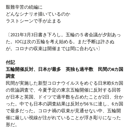
艱難辛苦の続編に
どんなシナリオ描いているのか
ラストシーンで手が止まる
〔2021年3月3日書き下ろし。五輪の５者会議が夕刻あっ
た。IOCは次の五輪を考え始める。まだ予断は許さぬ
が。コロナの収束は開催までは間に合わない〕
付記
五輪開催反対、日本が最多 英独も過半数 民間の6カ国
調査
民間が実施した新型コロナウイルスをめぐる日米欧6カ国
の世論調査で、今夏予定の東京五輪開催に反対する回答
が日本と英国、ドイツで過半数を占めたことが2日、分か
った。中でも日本の調査結果は反対が56％に達し、6カ国
で最多だった。コロナ禍の収束が見通せない中、五輪開
催に厳しい視線が注がれていることが浮き彫りになった
形だ。