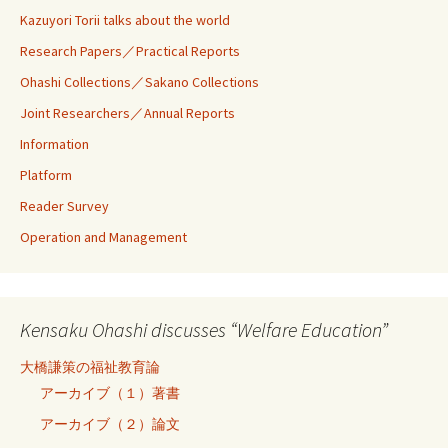
Kazuyori Torii talks about the world
Research Papers／Practical Reports
Ohashi Collections／Sakano Collections
Joint Researchers／Annual Reports
Information
Platform
Reader Survey
Operation and Management
Kensaku Ohashi discusses “Welfare Education”
大橋謙策の福祉教育論
アーカイブ（１）著書
アーカイブ（２）論文