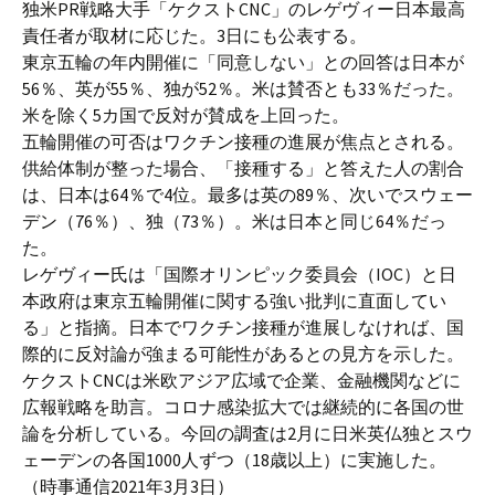
独米PR戦略大手「ケクストCNC」のレゲヴィー日本最高
責任者が取材に応じた。3日にも公表する。
東京五輪の年内開催に「同意しない」との回答は日本が
56％、英が55％、独が52％。米は賛否とも33％だった。
米を除く5カ国で反対が賛成を上回った。
五輪開催の可否はワクチン接種の進展が焦点とされる。
供給体制が整った場合、「接種する」と答えた人の割合
は、日本は64％で4位。最多は英の89％、次いでスウェー
デン（76％）、独（73％）。米は日本と同じ64％だっ
た。
レゲヴィー氏は「国際オリンピック委員会（IOC）と日
本政府は東京五輪開催に関する強い批判に直面してい
る」と指摘。日本でワクチン接種が進展しなければ、国
際的に反対論が強まる可能性があるとの見方を示した。
ケクストCNCは米欧アジア広域で企業、金融機関などに
広報戦略を助言。コロナ感染拡大では継続的に各国の世
論を分析している。今回の調査は2月に日米英仏独とスウ
ェーデンの各国1000人ずつ（18歳以上）に実施した。
（時事通信2021年3月3日）