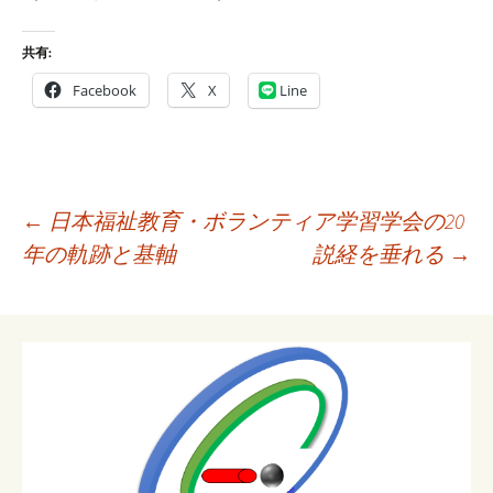
共有:
Facebook
X
Line
投
←
日本福祉教育・ボランティア学習学会の20
稿
年の軌跡と基軸
説経を垂れる
→
ナ
ビ
ゲ
ー
シ
ョ
ン