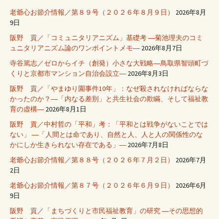
老爺心お節介情報／第８９号（２０２６年８月９日）
2026年8月
9日
阪野 貢／「コミュニタリアニズム」基礎考 ―菊池理夫のコミ
ュニタリアニズム論のワンポイントメモ―
2026年8月7日
寺谷篤志／ゼロからイチ（創発）小さな大戦略―鳥取県智頭町づ
くりと京都市マンション自治会設立―
2026年8月3日
阪野 貢／「やまゆり園事件10年」：なぜ殺されなければならな
かったのか？―「内なる差別」と共生社会の欺瞞、そして福祉教
育の虚構―
2026年8月1日
阪野 貢／中村哲の「平和」考：「平和とは戦争がないことでは
ない」 ―「人間とは命であり、自然と人、人と人の関係性のな
かにしか生きられない存在である」―
2026年7月8日
老爺心お節介情報／第８８号（２０２６年７月２日）
2026年7月
2日
老爺心お節介情報／第８７号（２０２６年６月９日）
2026年6月
9日
阪野 貢／「まちづくりと市民福祉教育」の研究 ―その思想的