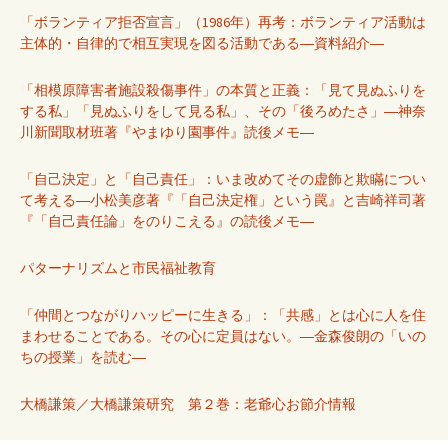
「ボランティア拒否宣言」（1986年）再考：ボランティア活動は
主体的・自律的で相互実現を図る活動である―資料紹介―
「相模原障害者施設殺傷事件」の本質と正義：「見て見ぬふりを
する私」「見ぬふりをして見る私」、その「後ろめたさ」―神奈
川新聞取材班著『やまゆり園事件』読後メモ―
「自己決定」と「自己責任」：いま改めてその虚飾と欺瞞につい
て考える―小松美彦著『「自己決定権」という罠』と吉崎祥司著
『「自己責任論」をのりこえる』の読後メモ―
パターナリズムと市民福祉教育
「仲間とつながりハッピーに生きる」：「共感」とは心に人を住
まわせることである。その心に定員はない。―金森俊朗の「いの
ちの授業」を読む―
大橋謙策／大橋謙策研究 第２巻：老爺心お節介情報