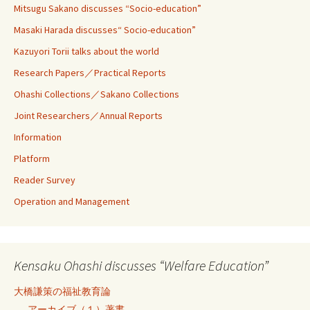
Mitsugu Sakano discusses “Socio-education”
Masaki Harada discusses“ Socio-education”
Kazuyori Torii talks about the world
Research Papers／Practical Reports
Ohashi Collections／Sakano Collections
Joint Researchers／Annual Reports
Information
Platform
Reader Survey
Operation and Management
Kensaku Ohashi discusses “Welfare Education”
大橋謙策の福祉教育論
アーカイブ（１）著書