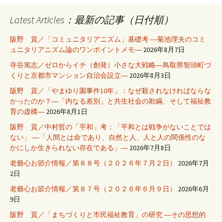
Latest Articles：最新の記事（日付順）
阪野 貢／「コミュニタリアニズム」基礎考 ―菊池理夫のコミ
ュニタリアニズム論のワンポイントメモ―
2026年8月7日
寺谷篤志／ゼロからイチ（創発）小さな大戦略―鳥取県智頭町づ
くりと京都市マンション自治会設立―
2026年8月3日
阪野 貢／「やまゆり園事件10年」：なぜ殺されなければならな
かったのか？―「内なる差別」と共生社会の欺瞞、そして福祉教
育の虚構―
2026年8月1日
阪野 貢／中村哲の「平和」考：「平和とは戦争がないことでは
ない」 ―「人間とは命であり、自然と人、人と人の関係性のな
かにしか生きられない存在である」―
2026年7月8日
老爺心お節介情報／第８８号（２０２６年７月２日）
2026年7月
2日
老爺心お節介情報／第８７号（２０２６年６月９日）
2026年6月
9日
阪野 貢／「まちづくりと市民福祉教育」の研究 ―その思想的