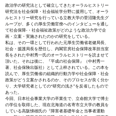
政治学の研究法として確立してきたオーラルヒストリー
研究法を社会保障・社会福祉学分野に援用して、オーラ
ルヒストリー研究を行っている立教大学の菅沼隆先生グ
ループが、多くの厚生労働官僚へのインタビューを通し
て社会保障-・社会福祉政策がどのような政治力学で企
画・立案・実施されたのかの研究をしている。
私は、その一環として行われた元厚生労働省老健局長、
社会・援護局長を歴任し、内閣官房社会保障改革担当室
長をされた中村秀一氏のオーラルヒストリーを読ませて
頂いた。それは後に、『平成の社会保障』（中村秀一
著、社会保険出版社）として上梓されている。この本を
読んで、厚生労働省の組織的行動力学や社会保障・社会
政策がどう立案かされるのか、そのプロセスが良く分か
り、大学研究者としての“研究の浅さ”を反省したもので
あった。
今回、日本社会事業大学の卒業生で、立命館大学で博士
の学位を取得した、現在北海道の名寄市立大学の教員を
している高阪悌雄氏の『障害者基礎年金と当事者運動