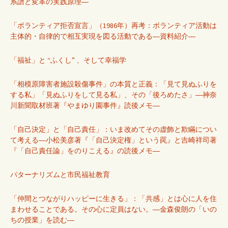
系譜と変革の実践原理―
「ボランティア拒否宣言」（1986年）再考：ボランティア活動は
主体的・自律的で相互実現を図る活動である―資料紹介―
「福祉」と “ふくし” 、そして幸福学
「相模原障害者施設殺傷事件」の本質と正義：「見て見ぬふりを
する私」「見ぬふりをして見る私」、その「後ろめたさ」―神奈
川新聞取材班著『やまゆり園事件』読後メモ―
「自己決定」と「自己責任」：いま改めてその虚飾と欺瞞につい
て考える―小松美彦著『「自己決定権」という罠』と吉崎祥司著
『「自己責任論」をのりこえる』の読後メモ―
パターナリズムと市民福祉教育
「仲間とつながりハッピーに生きる」：「共感」とは心に人を住
まわせることである。その心に定員はない。―金森俊朗の「いの
ちの授業」を読む―