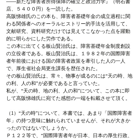
――新たな障害者所得保障の確立と政治力学』（明石書
店、５４００円）を一読した。
高阪悌雄氏のこの本も、障害者基礎年金の成立過程に関
わる関係者へのオーラルヒストリー的手法を活用して、
文献研究、資料研究だけでは見えてこなかった点を躍動
的に明らかにした労作である。
この本に出てくる板山賢治氏は、障害基礎年金制度創設
の立役者である。板山賢治氏は、１９８２年の国際障害
者年前後における国の障害者政策を牽引した人の一人
で、厚生省社会局更生課長を歴任された。
その板山賢治氏は、常々、物事が成るのには“天の時、地
の利、人の和”が必要であると言っていた。
私が、“天の時、地の利、人の和”について、この本に即
して高阪悌雄氏に宛てた感想の一端を転載させて頂く。
（1）“天の時”について、本書では、あまり「国際障害者
年」の持つ意味に触れられていませんが、それが大きか
ったのではないでしょうか。
Ｐ１２２等で、“国際障害者年が日本、日本の厚生行政、