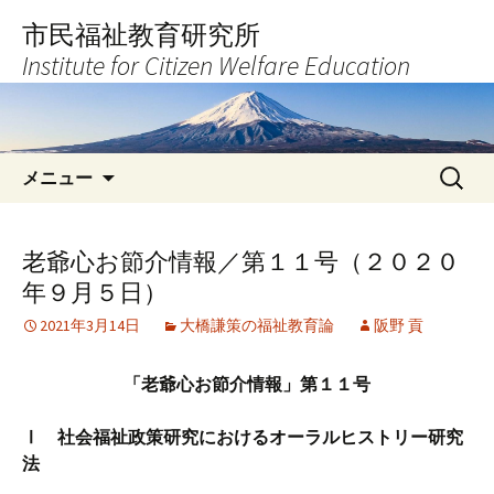
コ
市民福祉教育研究所
ン
Institute for Citizen Welfare Education
テ
ン
ツ
へ
検
ス
メニュー
索:
キ
ッ
プ
老爺心お節介情報／第１１号（２０２０
年９月５日）
2021年3月14日
大橋謙策の福祉教育論
阪野 貢
「老爺心お節介情報」第１１号
Ⅰ 社会福祉政策研究におけるオーラルヒストリー研究
法