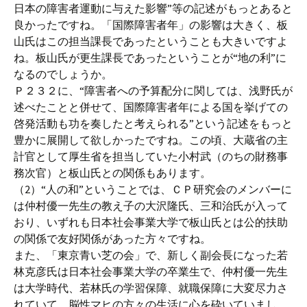
日本の障害者運動に与えた影響”等の記述がもっとあると
良かったですね。「国際障害者年」の影響は大きく、板
山氏はこの担当課長であったということも大きいですよ
ね。板山氏が更生課長であったということが“地の利”に
なるのでしょうか。
Ｐ２３２に、“障害者への予算配分に関しては、浅野氏が
述べたことと併せて、国際障害者年による国を挙げての
啓発活動も功を奏したと考えられる”という記述をもっと
豊かに展開して欲しかったですね。この頃、大蔵省の主
計官として厚生省を担当していた小村武（のちの財務事
務次官）と板山氏との関係もあります。
（2）“人の和”ということでは、ＣＰ研究会のメンバーに
は仲村優一先生の教え子の大沢隆氏、三和治氏が入って
おり、いずれも日本社会事業大学で板山氏とは公的扶助
の関係で友好関係があった方々ですね。
また、「東京青い芝の会」で、新しく副会長になった若
林克彦氏は日本社会事業大学の卒業生で、仲村優一先生
は大学時代、若林氏の学習保障、就職保障に大変尽力さ
れていて、脳性マヒの方々の生活に心を砕いていまし