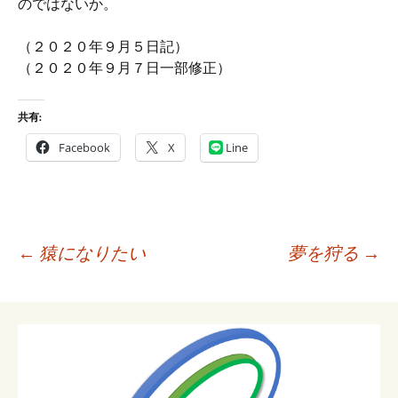
のではないか。
（２０２０年９月５日記）
（２０２０年９月７日一部修正）
共有:
Facebook
X
Line
投
←
猿になりたい
夢を狩る
→
稿
ナ
ビ
ゲ
ー
シ