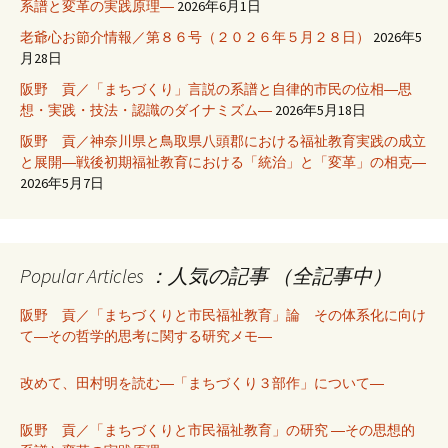
系譜と変革の実践原理―
2026年6月1日
老爺心お節介情報／第８６号（２０２６年５月２８日）
2026年5
月28日
阪野 貢／「まちづくり」言説の系譜と自律的市民の位相―思
想・実践・技法・認識のダイナミズム―
2026年5月18日
阪野 貢／神奈川県と鳥取県八頭郡における福祉教育実践の成立
と展開―戦後初期福祉教育における「統治」と「変革」の相克―
2026年5月7日
Popular Articles ：人気の記事 （全記事中）
阪野 貢／「まちづくりと市民福祉教育」論 その体系化に向け
て―その哲学的思考に関する研究メモ―
改めて、田村明を読む―「まちづくり３部作」について―
阪野 貢／「まちづくりと市民福祉教育」の研究 ―その思想的