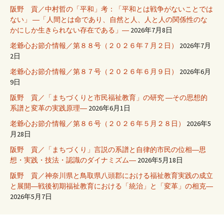
阪野 貢／中村哲の「平和」考：「平和とは戦争がないことでは
ない」 ―「人間とは命であり、自然と人、人と人の関係性のな
かにしか生きられない存在である」―
2026年7月8日
老爺心お節介情報／第８８号（２０２６年７月２日）
2026年7月
2日
老爺心お節介情報／第８７号（２０２６年６月９日）
2026年6月
9日
阪野 貢／「まちづくりと市民福祉教育」の研究 ―その思想的
系譜と変革の実践原理―
2026年6月1日
老爺心お節介情報／第８６号（２０２６年５月２８日）
2026年5
月28日
阪野 貢／「まちづくり」言説の系譜と自律的市民の位相―思
想・実践・技法・認識のダイナミズム―
2026年5月18日
阪野 貢／神奈川県と鳥取県八頭郡における福祉教育実践の成立
と展開―戦後初期福祉教育における「統治」と「変革」の相克―
2026年5月7日