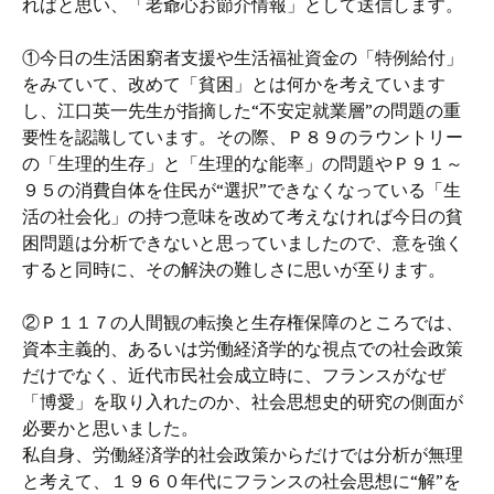
ればと思い、「老爺心お節介情報」として送信します。
①今日の生活困窮者支援や生活福祉資金の「特例給付」
をみていて、改めて「貧困」とは何かを考えています
し、江口英一先生が指摘した“不安定就業層”の問題の重
要性を認識しています。その際、Ｐ８９のラウントリー
の「生理的生存」と「生理的な能率」の問題やＰ９１～
９５の消費自体を住民が“選択”できなくなっている「生
活の社会化」の持つ意味を改めて考えなければ今日の貧
困問題は分析できないと思っていましたので、意を強く
すると同時に、その解決の難しさに思いが至ります。
②Ｐ１１７の人間観の転換と生存権保障のところでは、
資本主義的、あるいは労働経済学的な視点での社会政策
だけでなく、近代市民社会成立時に、フランスがなぜ
「博愛」を取り入れたのか、社会思想史的研究の側面が
必要かと思いました。
私自身、労働経済学的社会政策からだけでは分析が無理
と考えて、１９６０年代にフランスの社会思想に“解”を