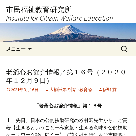
コ
市民福祉教育研究所
ン
Institute for Citizen Welfare Education
テ
ン
ツ
へ
検
ス
メニュー
索:
キ
ッ
プ
老爺心お節介情報／第１６号（２０２０
年１２月９日）
2021年3月16日
大橋謙策の福祉教育論
阪野 貢
「老爺心お節介情報」第１６号
Ⅰ
先日、日本の公的扶助研究の杉村宏先生から、ご高
著【生きるということー私家版・生きる意味を公的扶助
ケースワーク論に問うー】（萌文社刊行）をご恵贈賜り