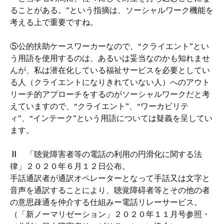
ることがある。”という指摘は、ソーシャルワーク機能を
考える上で重要ですね。
⑤公的扶助ケースワーカーなので、“クライエント”とい
う用語を使用するのは、あるいは妥当なのかも知れませ
んが、私は潜在化している福祉サービスを必要としてい
る人（クライエントになりきれていない人）へのアウト
リーチ的アプローチをするのがソーシャルワークだと考
えていますので、“クライエント”、“ワーカビリテ
ィ”、“インテーク”という用語については疑義を呈してい
ます。
Ⅱ
「聴覚障害者等の電話の利用の円滑化に関する法
律」２０２０年６月１２日公布。
手話通訳者が通訳オペレーターとなって手話又は文字と
音声を通訳することにより、聴覚障碍者等とその他の者
の意思疎通を仲介する仕組みー電話リレーサービス。
（「新ノーマリゼーション」２０２０年１１月号参照・