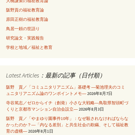
大橋謙策の福祉教育論
阪野貢の福祉教育論
原田正樹の福祉教育論
鳥居一頼の世語り
研究論文・実践報告
学校と地域／福祉と教育
Latest Articles：最新の記事（日付順）
阪野 貢／「コミュニタリアニズム」基礎考 ―菊池理夫のコミ
ュニタリアニズム論のワンポイントメモ―
2026年8月7日
寺谷篤志／ゼロからイチ（創発）小さな大戦略―鳥取県智頭町づ
くりと京都市マンション自治会設立―
2026年8月3日
阪野 貢／「やまゆり園事件10年」：なぜ殺されなければならな
かったのか？―「内なる差別」と共生社会の欺瞞、そして福祉教
育の虚構―
2026年8月1日