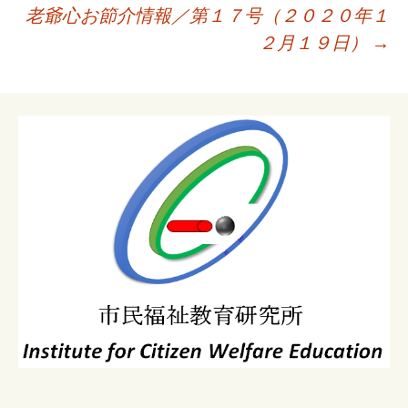
ナ
老爺心お節介情報／第１７号（２０２０年１
ビ
２月１９日）
→
ゲ
ー
シ
ョ
ン