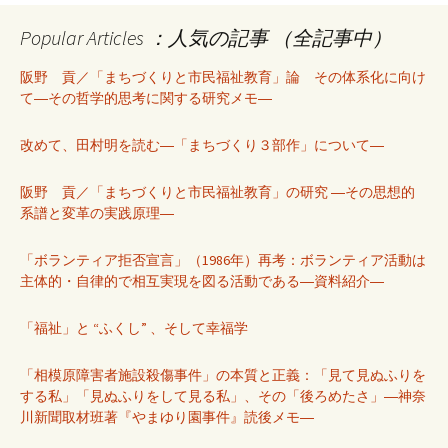
Popular Articles ：人気の記事 （全記事中）
阪野 貢／「まちづくりと市民福祉教育」論 その体系化に向け
て―その哲学的思考に関する研究メモ―
改めて、田村明を読む―「まちづくり３部作」について―
阪野 貢／「まちづくりと市民福祉教育」の研究 ―その思想的
系譜と変革の実践原理―
「ボランティア拒否宣言」（1986年）再考：ボランティア活動は
主体的・自律的で相互実現を図る活動である―資料紹介―
「福祉」と “ふくし” 、そして幸福学
「相模原障害者施設殺傷事件」の本質と正義：「見て見ぬふりを
する私」「見ぬふりをして見る私」、その「後ろめたさ」―神奈
川新聞取材班著『やまゆり園事件』読後メモ―