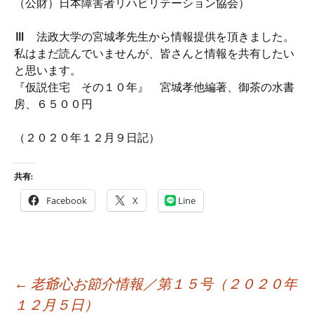
（公財）日本障害者リハビリテーション協会）
Ⅲ
法政大学の宮城孝先生から情報提供を頂きました。
私はまだ読んでいませんが、皆さんと情報を共有したい
と思います。
『仮説住宅 その１０年』 宮城孝他編著、御茶の水書
房、６５００円
（２０２０年１２月９日記）
共有:
Facebook
X
Line
投
←
老爺心お節介情報／第１５号（２０２０年
稿
１２月５日）