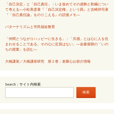
「自己決定」と「自己責任」：いま改めてその虚飾と欺瞞につい
て考える―小松美彦著『「自己決定権」という罠』と吉崎祥司著
『「自己責任論」をのりこえる』の読後メモ―
パターナリズムと市民福祉教育
「仲間とつながりハッピーに生きる」：「共感」とは心に人を住
まわせることである。その心に定員はない。―金森俊朗の「いの
ちの授業」を読む―
大橋謙策／大橋謙策研究 第２巻：老爺心お節介情報
Search：サイト内検索
検索