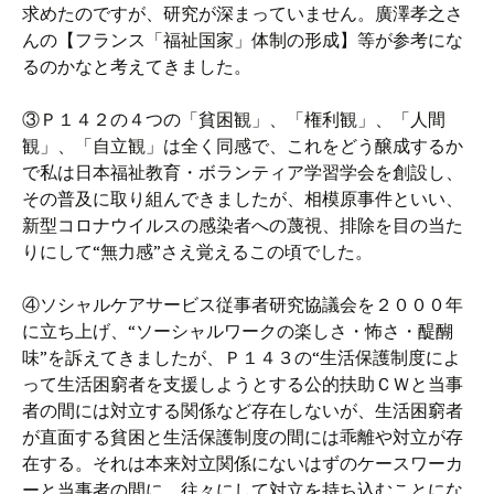
求めたのですが、研究が深まっていません。廣澤孝之さ
んの【フランス「福祉国家」体制の形成】等が参考にな
るのかなと考えてきました。
③Ｐ１４２の４つの「貧困観」、「権利観」、「人間
観」、「自立観」は全く同感で、これをどう醸成するか
で私は日本福祉教育・ボランティア学習学会を創設し、
その普及に取り組んできましたが、相模原事件といい、
新型コロナウイルスの感染者への蔑視、排除を目の当た
りにして“無力感”さえ覚えるこの頃でした。
④ソシャルケアサービス従事者研究協議会を２０００年
に立ち上げ、“ソーシャルワークの楽しさ・怖さ・醍醐
味”を訴えてきましたが、Ｐ１４３の“生活保護制度によ
って生活困窮者を支援しようとする公的扶助ＣＷと当事
者の間には対立する関係など存在しないが、生活困窮者
が直面する貧困と生活保護制度の間には乖離や対立が存
在する。それは本来対立関係にないはずのケースワーカ
ーと当事者の間に、往々にして対立を持ち込むことにな