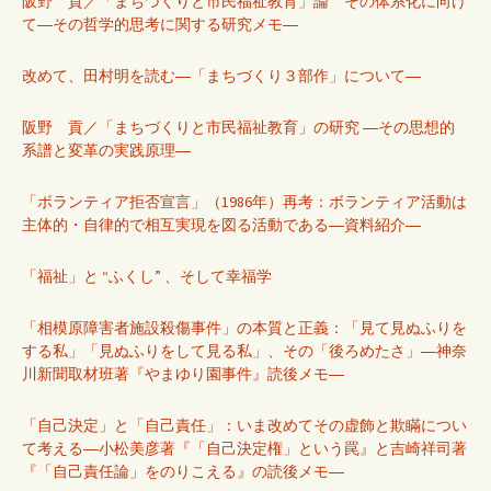
阪野 貢／「まちづくりと市民福祉教育」論 その体系化に向け
て―その哲学的思考に関する研究メモ―
改めて、田村明を読む―「まちづくり３部作」について―
阪野 貢／「まちづくりと市民福祉教育」の研究 ―その思想的
系譜と変革の実践原理―
「ボランティア拒否宣言」（1986年）再考：ボランティア活動は
主体的・自律的で相互実現を図る活動である―資料紹介―
「福祉」と “ふくし” 、そして幸福学
「相模原障害者施設殺傷事件」の本質と正義：「見て見ぬふりを
する私」「見ぬふりをして見る私」、その「後ろめたさ」―神奈
川新聞取材班著『やまゆり園事件』読後メモ―
「自己決定」と「自己責任」：いま改めてその虚飾と欺瞞につい
て考える―小松美彦著『「自己決定権」という罠』と吉崎祥司著
『「自己責任論」をのりこえる』の読後メモ―