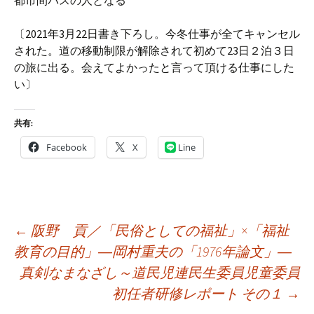
都市間バスの人となる
〔2021年3月22日書き下ろし。今冬仕事が全てキャンセル
された。道の移動制限が解除されて初めて23日２泊３日
の旅に出る。会えてよかったと言って頂ける仕事にした
い〕
共有:
Facebook
X
Line
投
←
阪野 貢／「民俗としての福祉」×「福祉
稿
教育の目的」―岡村重夫の「1976年論文」―
ナ
真剣なまなざし～道民児連民生委員児童委員
ビ
初任者研修レポート その１
→
ゲ