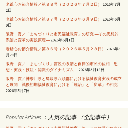
老爺心お節介情報／第８８号（２０２６年７月２日）
2026年7月
2日
老爺心お節介情報／第８７号（２０２６年６月９日）
2026年6月
9日
阪野 貢／「まちづくりと市民福祉教育」の研究 ―その思想的
系譜と変革の実践原理―
2026年6月1日
老爺心お節介情報／第８６号（２０２６年５月２８日）
2026年5
月28日
阪野 貢／「まちづくり」言説の系譜と自律的市民の位相―思
想・実践・技法・認識のダイナミズム―
2026年5月18日
阪野 貢／神奈川県と鳥取県八頭郡における福祉教育実践の成立
と展開―戦後初期福祉教育における「統治」と「変革」の相克―
2026年5月7日
Popular Articles ：人気の記事 （全記事中）