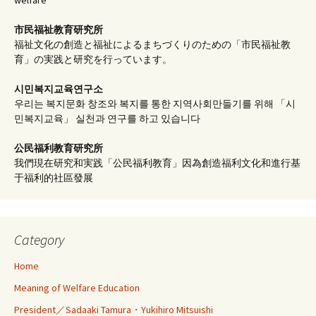
市民福祉教育研究所
福祉文化の創造と福祉によるまちづくりのための「市民福祉教
育」の実践と研究を行っています。
시민복지교육연구소
우리는 복지문화 창조와 복지를 통한 지역사회만들기를 위해 「시
민복지교육」 실천과 연구를 하고 있습니다
公民福利教育
研究所
我們現在研究和実践「公民福利教育」因為創造福利文化和進行基
于福利的社區發展
Category
Home
Meaning of Welfare Education
President／Sadaaki Tamura・Yukihiro Mitsuishi