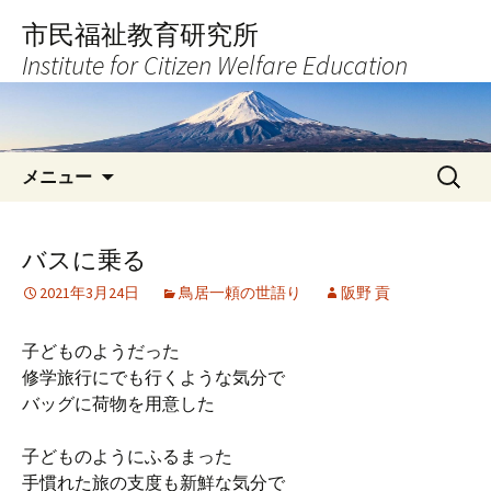
コ
市民福祉教育研究所
ン
Institute for Citizen Welfare Education
テ
ン
ツ
へ
検
ス
メニュー
索:
キ
ッ
プ
バスに乗る
2021年3月24日
鳥居一頼の世語り
阪野 貢
子どものようだった
修学旅行にでも行くような気分で
バッグに荷物を用意した
子どものようにふるまった
手慣れた旅の支度も新鮮な気分で