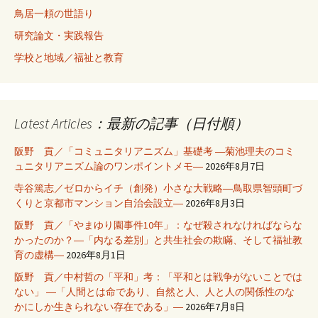
鳥居一頼の世語り
研究論文・実践報告
学校と地域／福祉と教育
Latest Articles：最新の記事（日付順）
阪野 貢／「コミュニタリアニズム」基礎考 ―菊池理夫のコミ
ュニタリアニズム論のワンポイントメモ―
2026年8月7日
寺谷篤志／ゼロからイチ（創発）小さな大戦略―鳥取県智頭町づ
くりと京都市マンション自治会設立―
2026年8月3日
阪野 貢／「やまゆり園事件10年」：なぜ殺されなければならな
かったのか？―「内なる差別」と共生社会の欺瞞、そして福祉教
育の虚構―
2026年8月1日
阪野 貢／中村哲の「平和」考：「平和とは戦争がないことでは
ない」 ―「人間とは命であり、自然と人、人と人の関係性のな
かにしか生きられない存在である」―
2026年7月8日